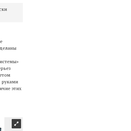
ски
е
сделаны
системы»
ерьез
ветом
ы руками
ичие этих