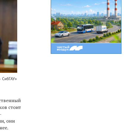
— СибГАУ»
ственный
ков стоит
—
и, они
нее.