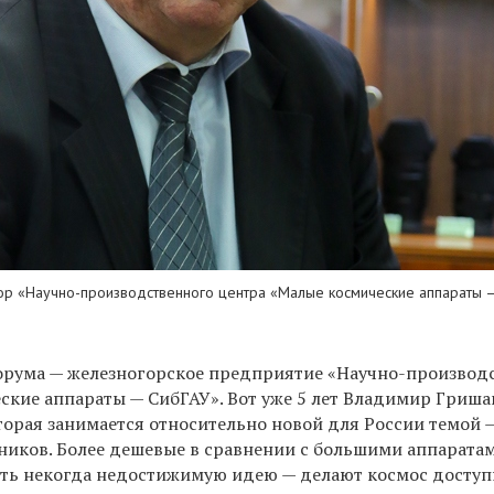
ор «Научно-производственного центра «Малые космические аппараты 
орума — железногорское предприятие «Научно-производ
ские аппараты — СибГАУ». Вот уже 5 лет Владимир Гриша
торая занимается относительно новой для России темой 
ников. Более дешевые в сравнении с большими аппаратам
ть некогда недостижимую идею — делают космос доступ