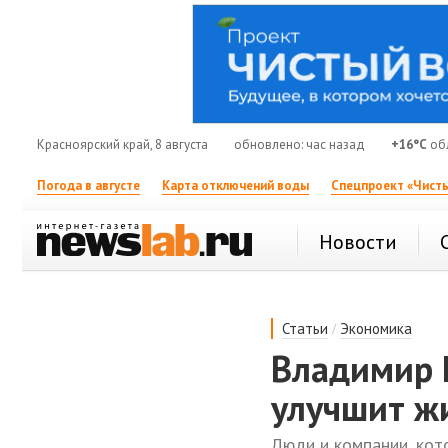
Красноярский край, 8 августа
обновлено: час назад
+16°C
об
Погода в августе
Карта отключений воды
Спецпроект «Чисты
Новости
/
Статьи
Экономика
Владимир 
улучшит ж
Люди и компании, кот