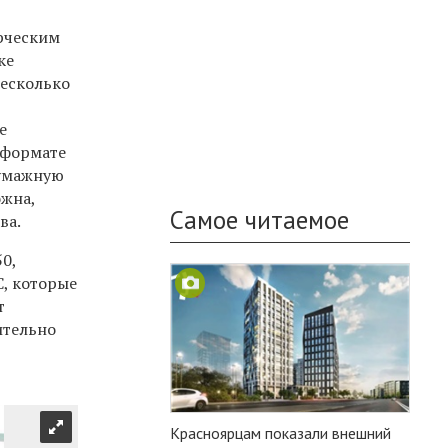
ерческим
ке
несколько
е
 формате
бумажную
ожна,
Самое читаемое
ва.
0,
С, которые
т
ительно
Красноярцам показали внешний