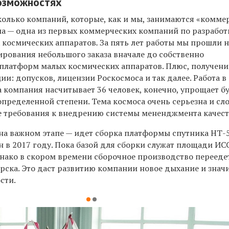
озможностях
сколько компаний, которые, как и мы, занимаются «комм
а — одна из первых коммерческих компаний по разработ
 космических аппаратов
.
За пять лет работы мы прошли 
ирования небольшого заказа вначале до собственно
платформ малых космических аппаратов. Плюс, получени
и: допусков, лицензии Роскосмоса и так далее. Работа в
а компания насчитывает 36 человек, конечно, упрощает 
определенной степени. Тема космоса очень серьезна и сл
е требования к внедрению системы мененджмента качест
на важном этапе — идет сборка платформы спутника НТ-5
 в 2017 году. Пока базой для сборки служат площади ИС
днако в скором времени сборочное производство перееде
рска. Это даст развитию компании новое дыхание и знач
сти.