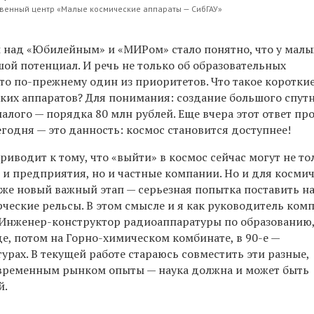
твенный центр «Малые космические аппараты — СибГАУ»
ы над «Юбилейным» и «МИРом» стало понятно, что у малы
ой потенциал. И речь не только об образовательных
то по-прежнему один из приоритетов. Что такое коротки
аких аппаратов? Для понимания: создание большого спут
малого — порядка 80 млн рублей. Еще вчера этот ответ пр
егодня — это данность: космос становится доступнее!
риводит к тому, что «выйти» в космос сейчас могут не то
 и предприятия, но и частные компании. Но и для косми
оже новый важный этап — серьезная попытка поставить н
ческие рельсы. В этом смысле и я как руководитель ком
 Инженер-конструктор радиоаппаратуры по образованию,
е, потом на Горно-химическом комбинате, в 90-е —
урах. В текущей работе стараюсь совместить эти разные,
временным рынком опыты — наука должна и может быть
й.