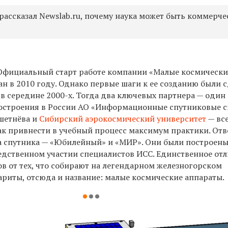
ассказал Newslab.ru, почему наука может быть коммерче
Официальный старт работе компании «Малые космически
н в 2010 году. Однако первые шаги к ее созданию были 
в середине 2000-х. Тогда два ключевых партнера — один
остроения в России АО «Информационные спутниковые 
ешетнёва и
Сибирский аэрокосмический университет
— вс
как привнести в учебный процесс максимум практики. От
два спутника — «Юбилейный» и «МИР». Они были построен
едственном участии специалистов ИСС. Единственное отл
в от тех, что собирают на легендарном железногорском
ариты, отсюда и название: малые космические аппараты.