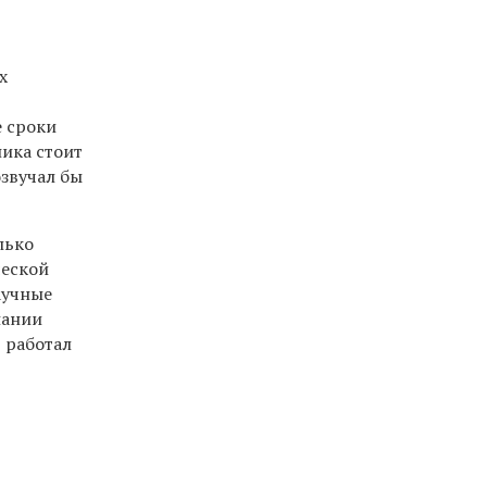
х
е сроки
ника стоит
озвучал бы
лько
ческой
аучные
пании
 работал