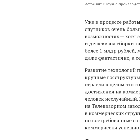
Источник: «Научно-производс
Уже в процессе работ
спутников очень больш
возможностях — хотя э
и дешевизна сборки т
более 1 млдр рублей, 
даже фантастично, а с
Развитие технологий п
крупные госструктуры
отрасли в целом это т
достижения на коммер
человек неслучайный.
на Телевизорном завод
в коммерческих структ
но востребованные со
коммерчески успешно