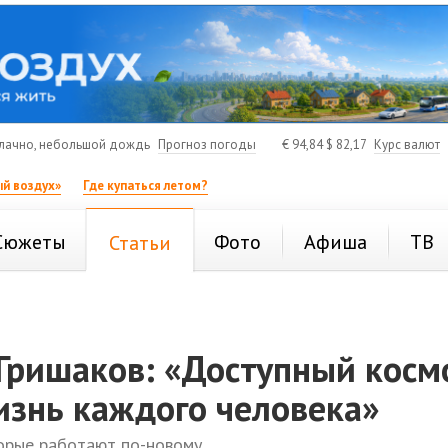
лачно, небольшой дождь
Прогноз погоды
€
94,84
$
82,17
Курс валют
й воздух»
Где купаться летом?
Сюжеты
Фото
Афиша
ТВ
Статьи
Гришаков: «Доступный косм
изнь каждого человека»
орые работают по-новому