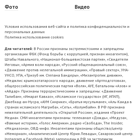
Фото
Видео
Условия использования веб-сайта и политика конфиденциальности и
персональных данных
Политика использования cookies
Для читателей:
В России признаны экстремистскими и запрещены
организации ФБК (Фонд борьбы с коррупцией, признан иноагентом),
Штабы Навального, «Национал-большевистская партия», «Свидетели
Иеговы», «Армия воли народа», «Русский общенациональный союз»,
«Движение против нелегальной иммиграции», «Правый сектор», УНА-
УНСО, УПА, «Тризуб им. Степана Бандеры», «Мизантропик дивижн»,
«Меджлис крымскотатарского народа», движение «Артподготовка»,
общероссийская политическая партия «Воля», АУЕ, батальоны «Азов» и
«Айдар». Признаны террористическими и запрещены: «Движение
Талибан», «Имарат Кавказ», «Исламское государство» (ИГ, ИГИЛ),
Джебхад-ан-Нусра, «АУМ Синрике», «Братья-мусульмане», «Аль-Каида в
странах исламского Магриба», «Сеть», «Колумбайн». В РФ признана
нежелательной деятельность «Открытой России», издания «Проект
Медиа». СМИ-иноагентами признаны: телеканал «Дождь», «Медуза»,
«Важные истории», «Голос Америки», радио «Свобода», The Insider,
«Медиазона», ОВД-инфо. Иноагентами признаны общество/центр
«Мемориал», «Аналитический Центр Юрия Левады», Сахаровский центр.
Instagram и Facebook (Metа) запрещены в РФ за экстремизм.