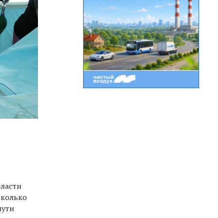
бласти
сколько
пути