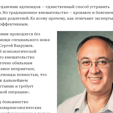
удалению аденоидов — единственный способ устранить
 Но традиционное вмешательство — кровавое и болезне
их родителей. Ко всему прочему, как отмечают эксперты
я эффективным.
омия проводится без
мощи специального ножа-
Сергей Вахрушев.
 психологической
это вмешательство
аточно обильным
самое неприятное,
аденоиды полностью, что
 в дальнейшем
станию и требует
кой операции».
д большинство
ноларингологических