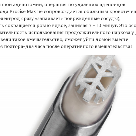
онной аденотомии, операция по удалению аденоидов
ода Procise Max не сопровождается обильным кровотече
лектрод сразу «запаивает» поврежденные сосуды),
ь сокращается ровно вдвое, занимая 7 −10 минут. Это ос
лательность использования продолжительного наркоза у 
овели такое вмешательство, сможет уйти домой вместе
з полтора-два часа после оперативного вмешательства!