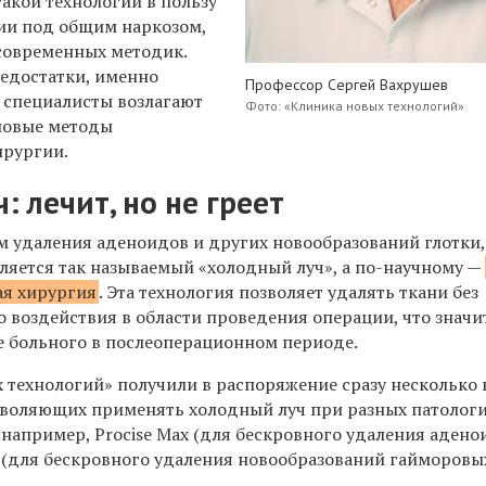
такой технологии в пользу
ии под общим наркозом,
современных методик.
недостатки, именно
Профессор Сергей Вахрушев
 специалисты возлагают
Фото: «Клиника новых технологий»
новые методы
ирургии.
: лечит, но не греет
удаления аденоидов и других новообразований глотки,
вляется так называемый «холодный луч», а по-научному —
ая хирургия
. Эта технология позволяет удалять ткани без
о воздействия в области проведения операции, что значи
е больного в послеоперационном периоде.
 технологий» получили в распоряжение сразу несколько
зволяющих применять холодный луч при разных патолог
 например, Procise Max (для бескровного удаления адено
d (для бескровного удаления новообразований гайморовых