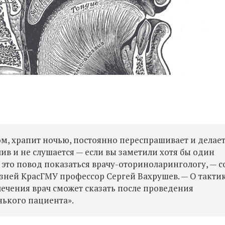
ом, храпит ночью, постоянно переспрашивает и делае
ив и не слушается — если вы заметили хотя бы один
это повод показаться врачу-оториноларингологу, — с
ней КрасГМУ профессор Сергей Вахрушев. — О такти
ечения врач сможет сказать после проведения
ького пациента».