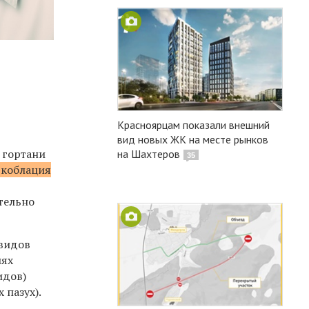
Красноярцам показали внешний
вид новых ЖК на месте рынков
 гортани
на Шахтеров
35
коблация
тельно
 видов
иях
идов)
 пазух).