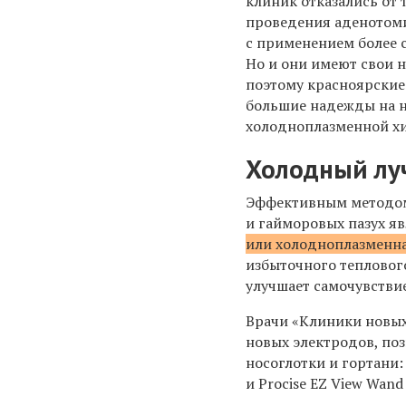
клиник отказались от 
проведения аденотом
с применением более 
Но и они имеют свои 
поэтому красноярские
большие надежды на 
холодноплазменной х
Холодный луч
Эффективным методом 
и гайморовых пазух я
или холодноплазменн
избыточного тепловог
улучшает самочувстви
Врачи «Клиники новых
новых электродов, по
носоглотки и гортани:
и Procise EZ View Wan