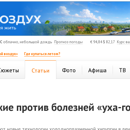
°C
облачно, небольшой дождь
Прогноз погоды
€
94,84
$
82,17
Курс в
й воздух»
Где купаться летом?
Сюжеты
Фото
Афиша
ТВ
Статьи
ие против болезней «уха-г
ют новые технологии холодноплазменной хирургии в ле