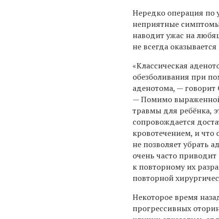
Нередко операция по 
неприятные симптомы.
наводит ужас на любящ
не всегда оказываетс
«Классическая аденот
обезболивания при по
аденотома, — говорит 
— Помимо выраженной
травмы для ребёнка, 
сопровождается дост
кровотечением, и что 
не позволяет убрать 
очень часто приводит
к повторному их разра
повторной хирургичес
Некоторое время наза
прогрессивных отори