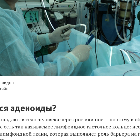
еноидов
гий»
тся аденоиды?
падают в тело человека через рот или нос — поэтому в о
ас есть так называемое лимфоидное глоточное кольцо: не
лимфоидной ткани, которая выполняет роль барьера на 