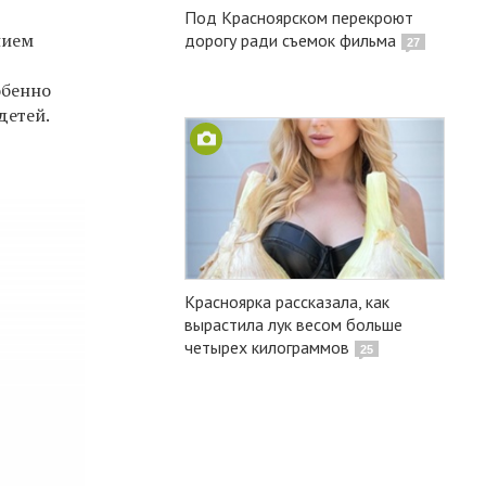
Под Красноярском перекроют
нием
дорогу ради съемок фильма
27
обенно
детей.
Красноярка рассказала, как
вырастила лук весом больше
четырех килограммов
25