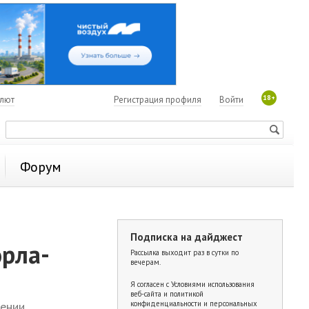
18+
алют
Регистрация профиля
Войти
Форум
Подписка на дайджест
орла-
Рассылка выходит раз в сутки по
вечерам.
Я согласен с
Условиями использования
веб-сайта и политикой
чении
конфиденциальности и персональных