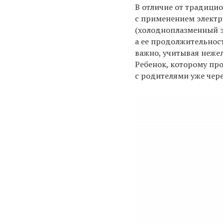
В отличие от традици
с применением электр
(холодноплазменный э
а ее продолжительност
важно, учитывая неже
Ребенок, которому пр
с родителями уже чере