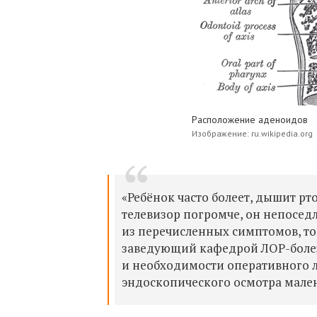
Расположение аденоидов
Изображение: ru.wikipedia.org
«Ребёнок часто болеет, дышит рт
телевизор погромче, он непоседл
из перечисленных симптомов, то 
заведующий кафедрой ЛОР-болез
и необходимости оперативного л
эндоскопического осмотра мален