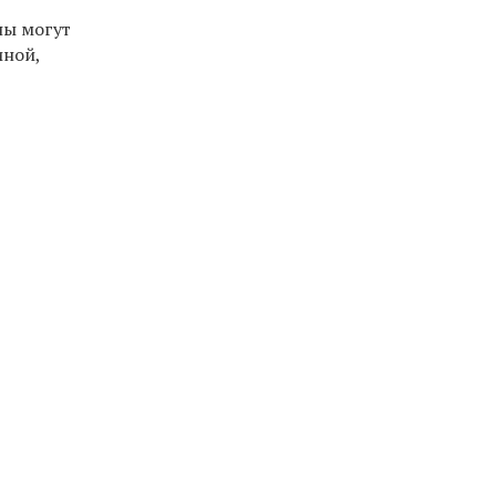
ны могут
иной,