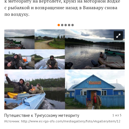
к метеориту на вертолете, круиз на моторной лодке
с рыбалкой и возвращение назад в Ванавару снова
по воздуху.
Путешествие к Тунгусскому метеориту
1 из 5
Источник: http://www.ec-rgo-sfo.com/mediagallery/foto/vkgalleryitem/12