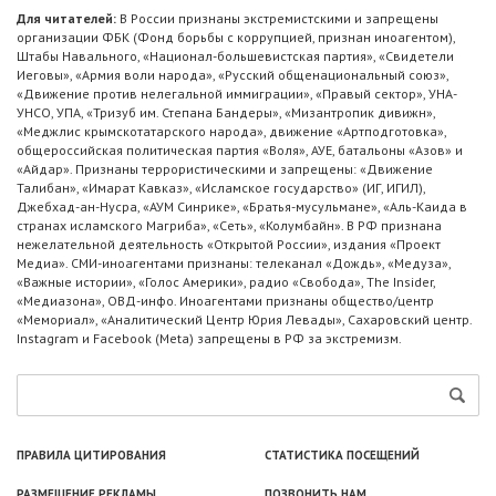
Для читателей:
В России признаны экстремистскими и запрещены
организации ФБК (Фонд борьбы с коррупцией, признан иноагентом),
Штабы Навального, «Национал-большевистская партия», «Свидетели
Иеговы», «Армия воли народа», «Русский общенациональный союз»,
«Движение против нелегальной иммиграции», «Правый сектор», УНА-
УНСО, УПА, «Тризуб им. Степана Бандеры», «Мизантропик дивижн»,
«Меджлис крымскотатарского народа», движение «Артподготовка»,
общероссийская политическая партия «Воля», АУЕ, батальоны «Азов» и
«Айдар». Признаны террористическими и запрещены: «Движение
Талибан», «Имарат Кавказ», «Исламское государство» (ИГ, ИГИЛ),
Джебхад-ан-Нусра, «АУМ Синрике», «Братья-мусульмане», «Аль-Каида в
странах исламского Магриба», «Сеть», «Колумбайн». В РФ признана
нежелательной деятельность «Открытой России», издания «Проект
Медиа». СМИ-иноагентами признаны: телеканал «Дождь», «Медуза»,
«Важные истории», «Голос Америки», радио «Свобода», The Insider,
«Медиазона», ОВД-инфо. Иноагентами признаны общество/центр
«Мемориал», «Аналитический Центр Юрия Левады», Сахаровский центр.
Instagram и Facebook (Metа) запрещены в РФ за экстремизм.
ПРАВИЛА ЦИТИРОВАНИЯ
СТАТИСТИКА ПОСЕЩЕНИЙ
РАЗМЕЩЕНИЕ РЕКЛАМЫ
ПОЗВОНИТЬ НАМ