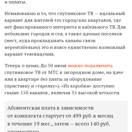
и оплаты.
Немаловажно и то, что
спутниковое ТВ — идеальный
вариант для жителей тех городских кварталов, где
нет фиксированного интернета и кабельного ТВ.
Д
ля
небольших городов и сел, а также дачных поселков
(
мест, куда прокладывать каналы связи
нерентабельно
)
это и вовсе
единственно возможный
вариант
телевидения
.
Теперь о ценах. До 30 июня
можно подключить
спутниковое ТВ от МТС
в загородном доме, на даче
или
в квартире
без платы за оборудование
(приставку и «тарелку»). «Из коробки» доступно
с
выше 150 каналов , включая 35 в
ысокой четкости.
Абонентская плата в зависимости
от комплекта стартует от 499 руб. в месяц
в течение 19 мес., затем — всего 140 руб.
ежемесячно.