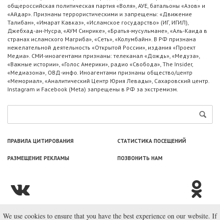
общероссийская политическая партия «Воля», АУЕ, батальоны «Азов» и
«Айдар». Признаны террористическими и запрещены: «Движение
Талибан», «Имарат Кавказ», «Исламское государство» (ИГ, ИГИЛ),
Джебхад-ан-Нусра, «АУМ Синрике», «Братья-мусульмане», «Аль-Каида в
странах исламского Магриба», «Сеть», «Колумбайн». В РФ признана
нежелательной деятельность «Открытой России», издания «Проект
Медиа». СМИ-иноагентами признаны: телеканал «Дождь», «Медуза»,
«Важные истории», «Голос Америки», радио «Свобода», The Insider,
«Медиазона», ОВД-инфо. Иноагентами признаны общество/центр
«Мемориал», «Аналитический Центр Юрия Левады», Сахаровский центр.
Instagram и Facebook (Metа) запрещены в РФ за экстремизм.
ПРАВИЛА ЦИТИРОВАНИЯ
СТАТИСТИКА ПОСЕЩЕНИЙ
РАЗМЕЩЕНИЕ РЕКЛАМЫ
ПОЗВОНИТЬ НАМ
We use cookies to ensure that you have the best experience on our website. If
© ООО «Лаборатория Новоcтей», 2003—2026.