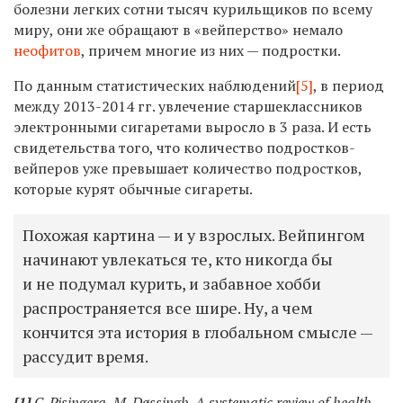
болезни легких сотни тысяч курильщиков по всему
миру, они же обращают в «вейперство» немало
неофитов
, причем многие из них — подростки.
По данным статистических наблюдений
[5]
, в период
между 2013-2014 гг. увлечение старшеклассников
электронными сигаретами выросло в 3 раза. И есть
свидетельства того, что количество подростков-
вейперов уже превышает количество подростков,
которые курят обычные сигареты.
Похожая картина — и у взрослых. Вейпингом
начинают увлекаться те, кто никогда бы
и не подумал курить, и забавное хобби
распространяется все шире. Ну, а чем
кончится эта история в глобальном смысле —
рассудит время.
[1]
C. Pisingera, M. Døssingb, A systematic review of health