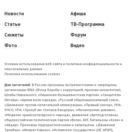
Новости
Афиша
Статьи
ТВ-Программа
Сюжеты
Форум
Фото
Видео
Условия использования веб-сайта и политика конфиденциальности и
персональных данных
Политика использования cookies
Для читателей:
В России признаны экстремистскими и запрещены
организации ФБК (Фонд борьбы с коррупцией, признан иноагентом),
Штабы Навального, «Национал-большевистская партия», «Свидетели
Иеговы», «Армия воли народа», «Русский общенациональный союз»,
«Движение против нелегальной иммиграции», «Правый сектор», УНА-
УНСО, УПА, «Тризуб им. Степана Бандеры», «Мизантропик дивижн»,
«Меджлис крымскотатарского народа», движение «Артподготовка»,
общероссийская политическая партия «Воля», АУЕ, батальоны «Азов» и
«Айдар». Признаны террористическими и запрещены: «Движение
Талибан», «Имарат Кавказ», «Исламское государство» (ИГ, ИГИЛ),