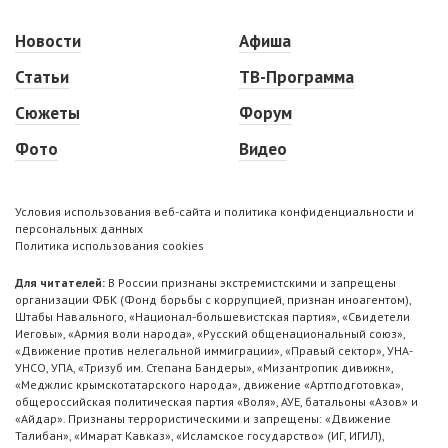
Новости
Афиша
Статьи
ТВ-Программа
Сюжеты
Форум
Фото
Видео
Условия использования веб-сайта и политика конфиденциальности и
персональных данных
Политика использования cookies
Для читателей:
В России признаны экстремистскими и запрещены
организации ФБК (Фонд борьбы с коррупцией, признан иноагентом),
Штабы Навального, «Национал-большевистская партия», «Свидетели
Иеговы», «Армия воли народа», «Русский общенациональный союз»,
«Движение против нелегальной иммиграции», «Правый сектор», УНА-
УНСО, УПА, «Тризуб им. Степана Бандеры», «Мизантропик дивижн»,
«Меджлис крымскотатарского народа», движение «Артподготовка»,
общероссийская политическая партия «Воля», АУЕ, батальоны «Азов» и
«Айдар». Признаны террористическими и запрещены: «Движение
Талибан», «Имарат Кавказ», «Исламское государство» (ИГ, ИГИЛ),