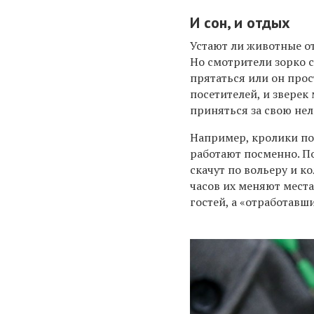
И сон, и отдых
Устают ли животные от
Но смотрители зорко с
прятаться или он прос
посетителей, и зверек
приняться за свою не
Например, кролики по
работают посменно. По
скачут по вольеру и к
часов их меняют мест
гостей, а «отработавш