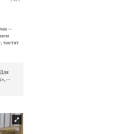
Они —
нием
, чистят
 Для
», —