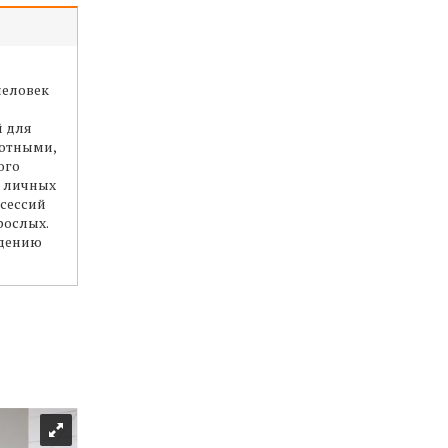
человек
й для
отными,
ого
е личных
осессий
рослых.
едению