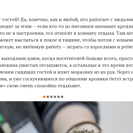
 гостей? Да, конечно, как и любой, кто работает с людьми
ледят за этим — если кто-то из питомцев начинает вредн
то не в настроении, его относят в комнату отдыха. Там не
 может выспаться в покое и тишине, чтобы потом с новы
легкую, но любимую работу — играть со взрослыми и реб
 выходным дням, когда посетителей больше всего, прост
ловина ушастых отсыпаются, а остальные в это время ве
оленям сидящих гостей и жуют морковку из их рук. Через 
ами, и уже соскучившиеся по общению кролики бегут вст
ие» свою смену спокойно отдыхают.