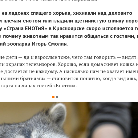
 на ладонях спящего хорька, хихикали над деловито
 плечам енотом или гладили щетинистую спинку поро
 «Страна ЕНОТиЯ» в Красноярске скоро исполняется го
и почему животным так нравится общаться с гостями, 
ий зоопарка Игорь Смолин.
е дети — да и взрослые тоже, чего там говорить — видя
ли экранах телевизоров. Хорошо, если дома живет кошка 
тье достается не каждому. А насколько нам не хватает име
ньшими братьями» — становится понятно, когда видишь,
сторга на лицах гостей «Енотии».