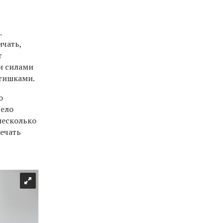
.
ичать,
т
ми силами
ятишками.
о
село
несколько
речать