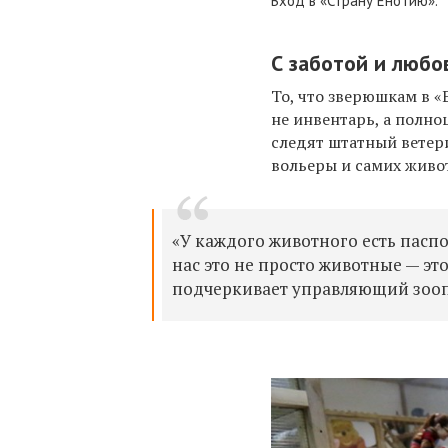
Вход в «Страну Енотию».
С заботой и люб
То, что зверюшкам в 
не инвентарь, а полно
следят штатный ветер
вольеры и самих живо
«У каждого животного есть пасп
нас это не просто животные — это
подчеркивает управляющий зооп