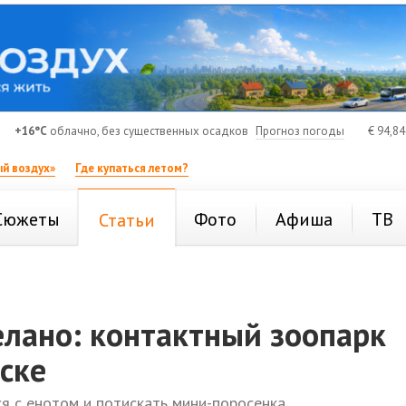
+16°C
облачно, без существенных осадков
Прогноз погоды
€
94,8
й воздух»
Где купаться летом?
Сюжеты
Фото
Афиша
ТВ
Статьи
елано: контактный зоопарк
ске
ся с енотом и потискать мини-поросенка