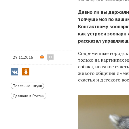
Давно ли вы держали
топчущимся по вашим
Контактному зоопарку
как устроен зоопарк 
рассказал управляющ
Современные городски
29.11.2016
11
только на картинках и
собака, но такое счас
живого общения с «ме
счастья и детского во
Полезные штуки
Сделано в России