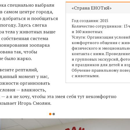
рка специально выбрали
«Страна ЕНОТиЯ»
в самом центре города,
о добраться и пообщаться
Год создания: 2015
погоду. Здесь слегка
Количество сотрудников: 13 
ра тела у животных выше
и 160 животных
Услуги: Организация услови
 собственная система
комфортного общения с жив
ионирования зоопарка
физического и эмоциональн
ована так, чтобы
контакта с ними. Проведени
не было жарко.
и групповых экскурсий, фот
и праздников для детей и вз
везите рептилий,
Обучение правильному пов
с животными.
 данный момент у нас,
можности организовать
словия — влажность,
 а я не хочу, чтобы эта змея себя тут некомфортно
казывает Игорь Смолин.