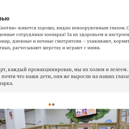
овью
«Енотии» живется хорошо, видно невооруженным глазом. 
ценные сотрудники зоопарка! За их здоровьем и настрое
инар, дневные и ночные смотрители — ухаживают, кормят
тных, расчесывают шерстку и играют с ними.
орт, каждый провакцинирован, мы их холим и лелеем.
 почти что наши дети, они же выросли на наших глазах
арка.