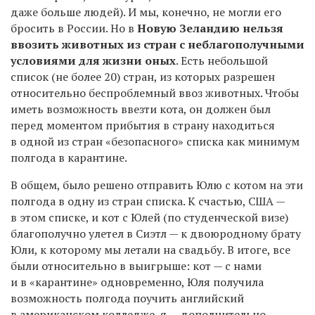
даже больше людей). И мы, конечно, не могли его
бросить в России. Но в
Новую Зеландию нельзя
ввозить животных из стран с неблагополучными
условиями для жизни оных
. Есть небольшой
список (не более 20) стран, из которых разрешен
относительно беспроблемный ввоз животных. Чтобы
иметь возможность ввезти кота, он должен был
перед моментом прибытия в страну находиться
в одной из стран «безопасного» списка как минимум
полгода в карантине.
В общем, было решено отправить Юлю с котом на эти
полгода в одну из стран списка. К счастью, США —
в этом списке, и кот с Юлей (по студенческой визе)
благополучно улетел в Сиэтл — к двоюродному брату
Юли, к которому мы летали на свадьбу. В итоге, все
были относительно в выигрыше: кот — с нами
и в «карантине» одновременно, Юля получила
возможность полгода поучить английский
в американском колледже, я — дополнительно