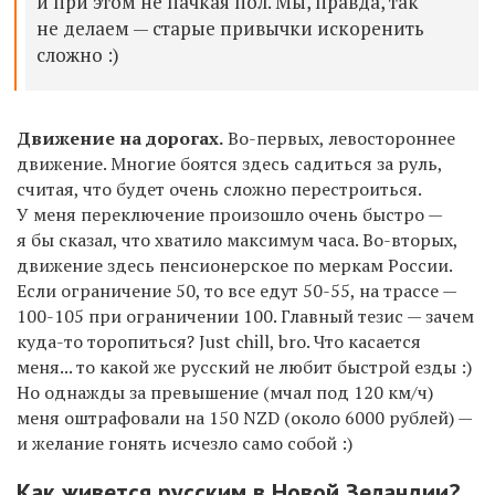
и при этом не пачкая пол. Мы, правда, так
не делаем — старые привычки искоренить
сложно :)
Движение на дорогах.
Во-первых, левостороннее
движение. Многие боятся здесь садиться за руль,
считая, что будет очень сложно перестроиться.
У меня переключение произошло очень быстро —
я бы сказал, что хватило максимум часа. Во-вторых,
движение здесь пенсионерское по меркам России.
Если ограничение 50, то все едут 50-55, на трассе —
100-105 при ограничении 100. Главный тезис — зачем
куда-то торопиться? Just chill, bro. Что касается
меня... то какой же русский не любит быстрой езды :)
Но однажды за превышение (мчал под 120 км/ч)
меня оштрафовали на 150 NZD (около 6000 рублей) —
и желание гонять исчезло само собой :)
Как живется русским в Новой Зеландии?