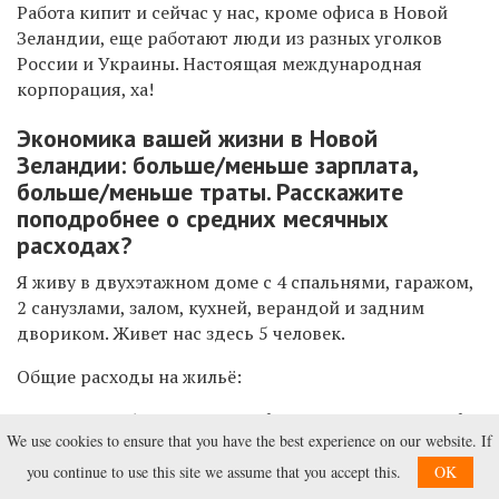
Работа кипит и сейчас у нас, кроме офиса в Новой
Зеландии, еще работают люди из разных уголков
России и Украины. Настоящая международная
корпорация, ха!
Экономика вашей жизни в Новой
Зеландии: больше/меньше зарплата,
больше/меньше траты. Расскажите
поподробнее о средних месячных
расходах?
Я живу в двухэтажном доме с 4 спальнями, гаражом,
2 санузлами, залом, кухней, верандой и задним
двориком. Живет нас здесь 5 человек.
Общие расходы на жильё:
Рента ~ 600 NZD per week (~2700 NZD per month)
We use cookies to ensure that you have the best experience on our website. If
Интернет ~90 NZD per month
Электричество ~200 NZD per month
you continue to use this site we assume that you accept this.
OK
Газ ~65 NZD per month