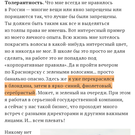
Толерантность.
Что мне всегда не нравилось
в России — многие вещи или явно запрещены или
порицаются так, что лучше бы были запрещены.
Ты должен быть таким как все и выделяться
из толпы права не имеешь. Вот интересный пример
из моего личного опыта. Всю жизнь мне хотелось
покрасить волосы в какой-нибудь интересный цвет,
но я никогда не мог. В школе бы это просто не дали
сделать, на работе это не попадало под
«корпоративные правила». Да и пройти вечером
по Красноярску с зелеными волосами... просто
банально опасно. Здесь же
я уже перекрасился
в блондина, затем в ярко-синий, фиолетовый,
серебристый
. Может, и зеленый на очереди. При этом
я работал в серьезной государственной компании,
а сейчас у нас такой бизнес, что проходит много
встреч с разными директорами и другими важными
лицами. И... всем плевать!
Никому нет