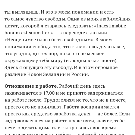
ты выглядишь. И это в моем понимании и есть
то самое чувство свободы. Одна из моих любимейших
цитат, которой я стараюсь следовать: «Inaestimabile
bonum est suum fieri» — в переводе с латыни —
«Неоценимое благо быть свободным». В моем
понимании свобода это, что ты можешь делать все,
что угодно, до тех пор, пока это не мешает
окружающему тебя миру (и людям в частности).
Здесь я ощущаю эту свободу. И в этом огромное
различие Новой Зеландии и России.
Отношение к работе.
Рабочий день здесь
заканчивается в 17.00 и не принято задерживаться
на работе после. Трудоголизм не то, что не в почете,
просто его не понимают. Работа воспринимается
просто как средство заработка денег — не более. Если
задерживаешься на работе после пяти, значит, тебе
нечего делать дома или ты тратишь свое время
на незначимые вещи: работа — работой, но о жизни