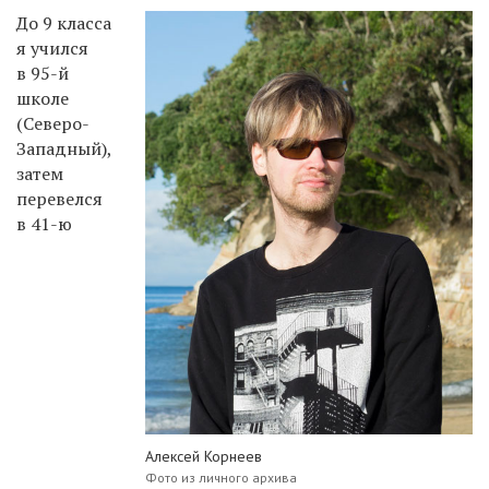
До 9 класса
я учился
в 95-й
школе
(Северо-
Западный),
затем
перевелся
в 41-ю
Алексей Корнеев
Фото из личного архива