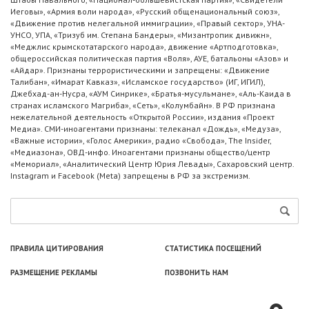
Иеговы», «Армия воли народа», «Русский общенациональный союз»,
«Движение против нелегальной иммиграции», «Правый сектор», УНА-
УНСО, УПА, «Тризуб им. Степана Бандеры», «Мизантропик дивижн»,
«Меджлис крымскотатарского народа», движение «Артподготовка»,
общероссийская политическая партия «Воля», АУЕ, батальоны «Азов» и
«Айдар». Признаны террористическими и запрещены: «Движение
Талибан», «Имарат Кавказ», «Исламское государство» (ИГ, ИГИЛ),
Джебхад-ан-Нусра, «АУМ Синрике», «Братья-мусульмане», «Аль-Каида в
странах исламского Магриба», «Сеть», «Колумбайн». В РФ признана
нежелательной деятельность «Открытой России», издания «Проект
Медиа». СМИ-иноагентами признаны: телеканал «Дождь», «Медуза»,
«Важные истории», «Голос Америки», радио «Свобода», The Insider,
«Медиазона», ОВД-инфо. Иноагентами признаны общество/центр
«Мемориал», «Аналитический Центр Юрия Левады», Сахаровский центр.
Instagram и Facebook (Metа) запрещены в РФ за экстремизм.
ПРАВИЛА ЦИТИРОВАНИЯ
СТАТИСТИКА ПОСЕЩЕНИЙ
РАЗМЕЩЕНИЕ РЕКЛАМЫ
ПОЗВОНИТЬ НАМ