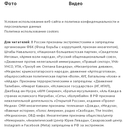
Фото
Видео
Условия использования веб-сайта и политика конфиденциальности и
персональных данных
Политика использования cookies
Для читателей:
В России признаны экстремистскими и запрещены
организации ФБК (Фонд борьбы с коррупцией, признан иноагентом),
Штабы Навального, «Национал-большевистская партия», «Свидетели
Иеговы», «Армия воли народа», «Русский общенациональный союз»,
«Движение против нелегальной иммиграции», «Правый сектор», УНА-
УНСО, УПА, «Тризуб им. Степана Бандеры», «Мизантропик дивижн»,
«Меджлис крымскотатарского народа», движение «Артподготовка»,
общероссийская политическая партия «Воля», АУЕ, батальоны «Азов» и
«Айдар». Признаны террористическими и запрещены: «Движение
Талибан», «Имарат Кавказ», «Исламское государство» (ИГ, ИГИЛ),
Джебхад-ан-Нусра, «АУМ Синрике», «Братья-мусульмане», «Аль-Каида в
странах исламского Магриба», «Сеть», «Колумбайн». В РФ признана
нежелательной деятельность «Открытой России», издания «Проект
Медиа». СМИ-иноагентами признаны: телеканал «Дождь», «Медуза»,
«Важные истории», «Голос Америки», радио «Свобода», The Insider,
«Медиазона», ОВД-инфо. Иноагентами признаны общество/центр
«Мемориал», «Аналитический Центр Юрия Левады», Сахаровский центр.
Instagram и Facebook (Metа) запрещены в РФ за экстремизм.