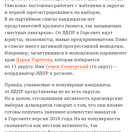
Глискова» постоянно работает с жителями в округах
и первой зарегистрировались на выборах.
В их партийном списке кандидатов
нет
представителей крупного бизнеса, так называемых
«местных олигархов». От ЛДПР в Г
о
рсовет идут
юристы, экономисты, малые предприниматели. Плюс
в списке
много активной прогрессивной молод
ежи.
Например, засветившаяся в молодежном парламенте
края
Дарья Тарбеева
, которая избирается
по 13 округу. Или
Семен Сендерский
(16 округ) —
координатор ЛДПР в регионе.
Правда, узнаваемые и популярные кандидаты
от ЛДПР представлены не во всех округах.
Но в целом, сегодняшняя активность красноярских
либерал-демократов говорит о том, что они вполне
готовы получить значимое количество мандатов
в Горсовете версии 2018 года. На их популярности
сказывается как местная активность, так