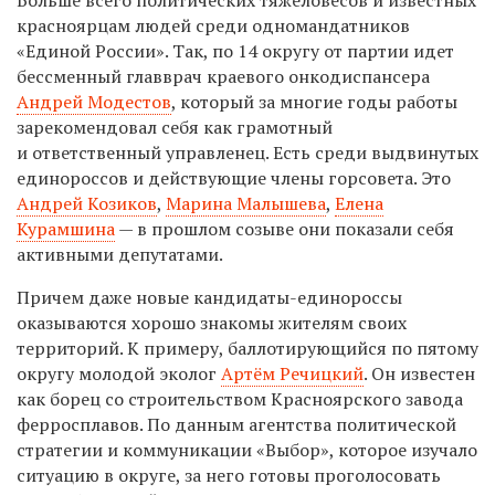
Больше всего политических тяжеловесов и известных
красноярцам людей среди одномандатников
«Единой России». Так, по 14
округу от партии идет
бессменный главврач краевого онкодиспансера
Андрей Модестов
, который за многие годы работы
зарекомендовал себя как грамотный
и ответственный управленец. Есть среди выдвинутых
единороссов и действующие члены горсовета. Это
Андрей Козиков
,
Марина Малышева
,
Елена
Курамшина
— в прошлом созыве они показали себя
активными депутатами.
Причем даже новые кандидаты-единороссы
оказываются хорошо знакомы жителям своих
территорий. К примеру, баллотирующийся по пятому
округу молодой эколог
Артём Речицкий
. Он известен
как борец со строительством Красноярского завода
ферросплавов. По данным агентства политической
стратегии и коммуникации «Выбор», которое изучало
ситуацию в округе, за него готовы проголосовать