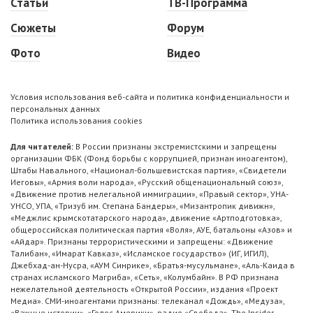
Статьи
ТВ-Программа
Сюжеты
Форум
Фото
Видео
Условия использования веб-сайта и политика конфиденциальности и
персональных данных
Политика использования cookies
Для читателей:
В России признаны экстремистскими и запрещены
организации ФБК (Фонд борьбы с коррупцией, признан иноагентом),
Штабы Навального, «Национал-большевистская партия», «Свидетели
Иеговы», «Армия воли народа», «Русский общенациональный союз»,
«Движение против нелегальной иммиграции», «Правый сектор», УНА-
УНСО, УПА, «Тризуб им. Степана Бандеры», «Мизантропик дивижн»,
«Меджлис крымскотатарского народа», движение «Артподготовка»,
общероссийская политическая партия «Воля», АУЕ, батальоны «Азов» и
«Айдар». Признаны террористическими и запрещены: «Движение
Талибан», «Имарат Кавказ», «Исламское государство» (ИГ, ИГИЛ),
Джебхад-ан-Нусра, «АУМ Синрике», «Братья-мусульмане», «Аль-Каида в
странах исламского Магриба», «Сеть», «Колумбайн». В РФ признана
нежелательной деятельность «Открытой России», издания «Проект
Медиа». СМИ-иноагентами признаны: телеканал «Дождь», «Медуза»,
«Важные истории», «Голос Америки», радио «Свобода», The Insider,