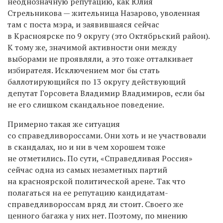
неоднозначную репутацию, как
Юлия
Стрельникова —
жительница Назарово, уволенная
там с поста мэра, и заявившаяся сейчас
в Красноярске по 9 округу (это Октябрьский район).
К тому же, значимой активности они между
выборами не проявляли, а это тоже отталкивает
избирателя. Исключением мог бы стать
баллотирующийся по 13 округу действующий
депутат Горсовета Владимир Владимиров, если бы
не его слишком скандальное поведение.
Примерно такая же ситуация
со справедливороссами. Они хоть и не участвовали
в скандалах, но и ни в чем хорошем тоже
не отметились. По сути, «Справедливая Россия»
сейчас одна из самых незаметных партий
на красноярской политической арене. Так что
полагаться на ее репутацию кандидатам-
справедливороссам вряд ли стоит. Своего же
ценного багажа у них нет. Поэтому, по мнению