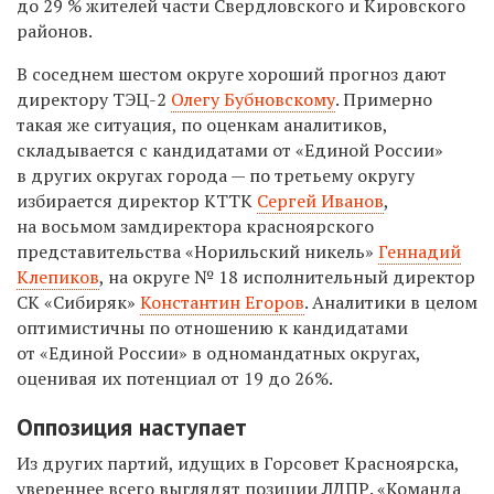
до 29 % жителей части Свердловского и Кировского
районов.
В соседнем шестом округе хороший прогноз дают
директору ТЭЦ-2
Олегу Бубновскому
. Примерно
такая же ситуация, по оценкам аналитиков,
складывается с кандидатами от «Единой России»
в других округах города — по третьему округу
избирается директор КТТК
Сергей Иванов
,
на восьмом замдиректора красноярского
представительства «Норильский никель»
Геннадий
Клепиков
, на округе № 18 исполнительный директор
СК «Сибиряк»
Константин Егоров
. Аналитики в целом
оптимистичны по отношению к кандидатами
от «Единой России» в одномандатных округах,
оценивая их потенциал от 19 до 26%.
Оппозиция наступает
Из других партий, идущих в Горсовет Красноярска,
увереннее всего выглядят позиции ЛДПР. «Команда