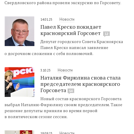
Свердловского района провели экскурсию по Горсовету.
Новости
14.01.25
Павел Креско покидает
красноярский Горсовет
12
Депутат городского Совета Красноярска
Павел Креско написал заявление
о досрочном сложении с себя полномочий.
Новости
3.10.23
Наталия Фирюлина снова стала
председателем красноярского
Горсовета
54
Новый состав красноярского Горсовета
выбрал Наталию Фирюлину своим председателем. Такое
решение депутаты приняли во время первой
в политическом сезоне сессии.
Новости
18.09.23