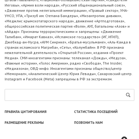
Иеговы», «Армия воли народа», «Русский общенациональный союз»,
«Движение против нелегальной иммиграции», «Правый сектор», УНА-
УНСО, УПА, «Тризуб им. Степана Бандеры», «Мизантропик дивижн»,
«Меджлис крымскотатарского народа», движение «Артподготовка»,
общероссийская политическая партия «Воля», АУЕ, батальоны «Азов» и
«Айдар». Признаны террористическими и запрещены: «Движение
Талибан», «Имарат Кавказ», «Исламское государство» (ИГ, ИГИЛ),
Джебхад-ан-Нусра, «АУМ Синрике», «Братья-мусульмане», «Аль-Каида в
странах исламского Магриба», «Сеть», «Колумбайн». В РФ признана
нежелательной деятельность «Открытой России», издания «Проект
Медиа». СМИ-иноагентами признаны: телеканал «Дождь», «Медуза»,
«Важные истории», «Голос Америки», радио «Свобода», The Insider,
«Медиазона», ОВД-инфо. Иноагентами признаны общество/центр
«Мемориал», «Аналитический Центр Юрия Левады», Сахаровский центр.
Instagram и Facebook (Metа) запрещены в РФ за экстремизм.
ПРАВИЛА ЦИТИРОВАНИЯ
СТАТИСТИКА ПОСЕЩЕНИЙ
РАЗМЕЩЕНИЕ РЕКЛАМЫ
ПОЗВОНИТЬ НАМ