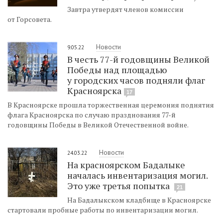
Завтра утвердят членов комиссии
от Горсовета.
Новости
9.05.22
В честь 77-й годовщины Великой
Победы над площадью
у городских часов подняли флаг
Красноярска
17
В Красноярске прошла торжественная церемония поднятия
флага Красноярска по случаю празднования 77-й
годовщины Победы в Великой Отечественной войне. ​
Новости
24.03.22
На красноярском Бадалыке
началась инвентаризация могил.
Это уже третья попытка
21
На Бадалыкском кладбище в Красноярске
стартовали пробные работы по инвентаризации могил.