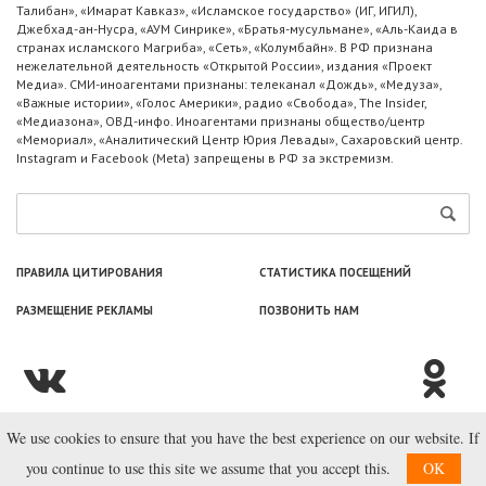
Талибан», «Имарат Кавказ», «Исламское государство» (ИГ, ИГИЛ),
Джебхад-ан-Нусра, «АУМ Синрике», «Братья-мусульмане», «Аль-Каида в
странах исламского Магриба», «Сеть», «Колумбайн». В РФ признана
нежелательной деятельность «Открытой России», издания «Проект
Медиа». СМИ-иноагентами признаны: телеканал «Дождь», «Медуза»,
«Важные истории», «Голос Америки», радио «Свобода», The Insider,
«Медиазона», ОВД-инфо. Иноагентами признаны общество/центр
«Мемориал», «Аналитический Центр Юрия Левады», Сахаровский центр.
Instagram и Facebook (Metа) запрещены в РФ за экстремизм.
ПРАВИЛА ЦИТИРОВАНИЯ
СТАТИСТИКА ПОСЕЩЕНИЙ
РАЗМЕЩЕНИЕ РЕКЛАМЫ
ПОЗВОНИТЬ НАМ
We use cookies to ensure that you have the best experience on our website. If
© ООО «Лаборатория Новоcтей», 2003—2026.
you continue to use this site we assume that you accept this.
OK