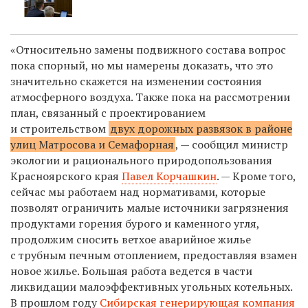
«Относительно замены подвижного состава вопрос
пока спорный, но мы намерены доказать, что это
значительно скажется на изменении состояния
атмосферного воздуха. Также пока на рассмотрении
план, связанный с проектированием
и строительством
двух дорожных развязок в районе
улиц Матросова и Семафорная
, — сообщил м
инистр
экологии и рационального природопользования
Красноярского края
Павел Корчашкин
. — Кроме того,
сейчас м
ы работаем над нормативами, которые
позволят ограничить малые источники загрязнения
продуктами горения бурого и каменного угля,
продолжим сносить ветхое аварийное жилье
с трубным печным отоплением, предоставляя взамен
новое жилье. Большая работа ведется в части
ликвидации малоэффективных угольных котельных.
В прошлом году
Сибирская генерирующая компания