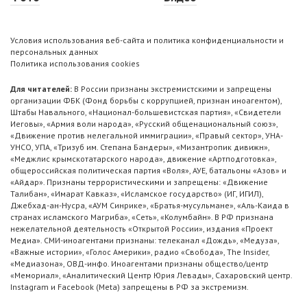
Условия использования веб-сайта и политика конфиденциальности и
персональных данных
Политика использования cookies
Для читателей:
В России признаны экстремистскими и запрещены
организации ФБК (Фонд борьбы с коррупцией, признан иноагентом),
Штабы Навального, «Национал-большевистская партия», «Свидетели
Иеговы», «Армия воли народа», «Русский общенациональный союз»,
«Движение против нелегальной иммиграции», «Правый сектор», УНА-
УНСО, УПА, «Тризуб им. Степана Бандеры», «Мизантропик дивижн»,
«Меджлис крымскотатарского народа», движение «Артподготовка»,
общероссийская политическая партия «Воля», АУЕ, батальоны «Азов» и
«Айдар». Признаны террористическими и запрещены: «Движение
Талибан», «Имарат Кавказ», «Исламское государство» (ИГ, ИГИЛ),
Джебхад-ан-Нусра, «АУМ Синрике», «Братья-мусульмане», «Аль-Каида в
странах исламского Магриба», «Сеть», «Колумбайн». В РФ признана
нежелательной деятельность «Открытой России», издания «Проект
Медиа». СМИ-иноагентами признаны: телеканал «Дождь», «Медуза»,
«Важные истории», «Голос Америки», радио «Свобода», The Insider,
«Медиазона», ОВД-инфо. Иноагентами признаны общество/центр
«Мемориал», «Аналитический Центр Юрия Левады», Сахаровский центр.
Instagram и Facebook (Metа) запрещены в РФ за экстремизм.