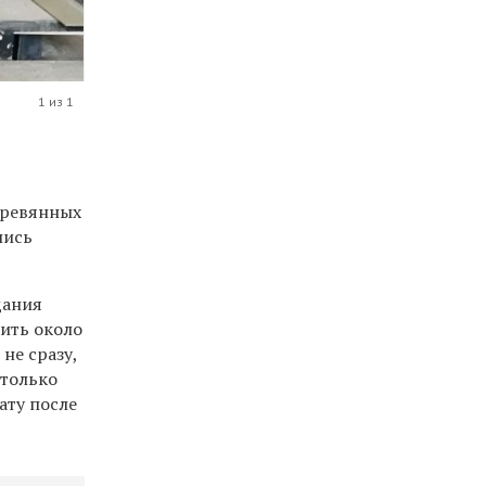
1 из 1
еревянных
лись
дания
жить около
не сразу,
 только
ату после