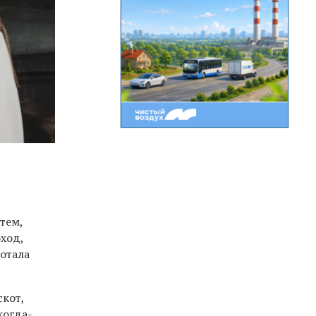
тем,
ход,
ботала
скот,
когда-