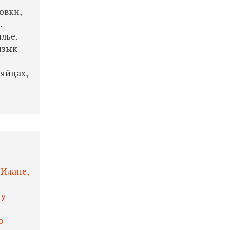
овки,
.
лье.
язык
ю
 яйцах,
 Илане,
му
о