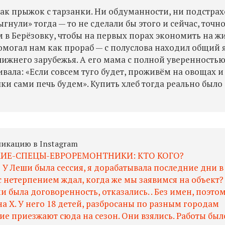
как прыжок с тарзанки. Ни обдуманности, ни подстрах
гнули» тогда — то не сделали бы этого и сейчас, точно
в Берёзовку, чтобы на первых порах экономить на жи
омогал нам как прораб — с полуслова находил общий 
лижнего зарубежья. А его мама с полной уверенность
вала: «Если совсем туго будет, проживём на овощах и
ки сами печь будем». Купить хлеб тогда реально было
ликацию в Instagram
КИЕ-СПЕЦЫ-ЕВРОРЕМОНТНИКИ: КТО КОГО?
У Леши была сессия, я дорабатывала последние дни в
с нетерпением ждал, когда же мы заявимся на объект?
и была договоренность, отказались. . Без имен, поэто
а Х. У него 18 детей, разбросаны по разным городам
ие приезжают сюда на сезон. Они взялись. Работы был