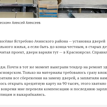
еском» Алексей Алексеев.
посёлке Ястребово Ачинского района — установка дверей
льного жилья, а если быть до конца честным, в старых д
считал проект, двери варили тут — в Красноярске. Справи
ди. Почти в тот же момент выиграли тендер на ремонт з
асноярском. Только на материалы требовалось сразу вло
ратили все сбережения на замену дверей, а заплатили нам 
шлось открыть кредитную карту на 90 тысяч, этого хватило
ь вовремя мне перевели компенсацию и последнюю зарпл
упицам и выкарабкались.