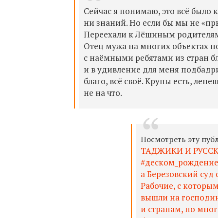
Сейчас я понимаю, это всё было 
ни знаний. Но если бы мы не «пры
Переехали к Лёшиным родителям 
Отец мужа на многих объектах п
с наёмными ребятами из стран б
и в удивление для меня подбадри
благо, всё своё.
Крупы есть, лепеш
не на что.
Посмотреть эту пуб
ТАДЖИКИ И РУСС
#деском_рождение 
а Березовский суд 
Рабочие, с которым
вышли на господин
и странам, но мног