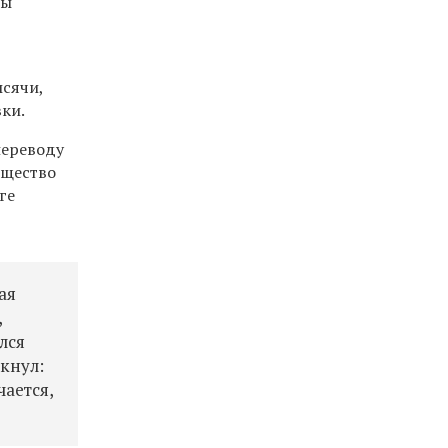
бы
ысячи,
вки.
переводу
бщество
ге
ая
,
лся
кнул:
чается,