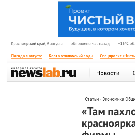
Красноярский край, 9 августа
обновлено: час назад
+13°C
об
Погода в августе
Карта отключений воды
Спецпроект «Чисты
Новости
/
Статьи
Экономика
Общ
«Там пахло
красноярка
фирмы