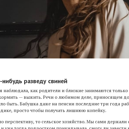
а-нибудь разведу свиней
 я наблюдала, как родители и близкие занимаются только 
окормить — выжить. Речи о любимом деле, приносящем до
гло быть. Бабушка даже на пенсии последние три года ра
адике, просто чтобы получать лишнюю копейку.
ло перспективу, то сельское хозяйство. Мы сами держали 
и уже тогда подростком прикидывала, смогу ли завести 