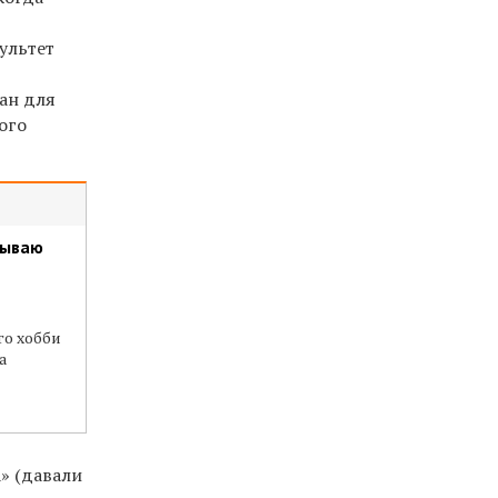
ультет
лан для
ого
тываю
о хобби
а
а» (давали