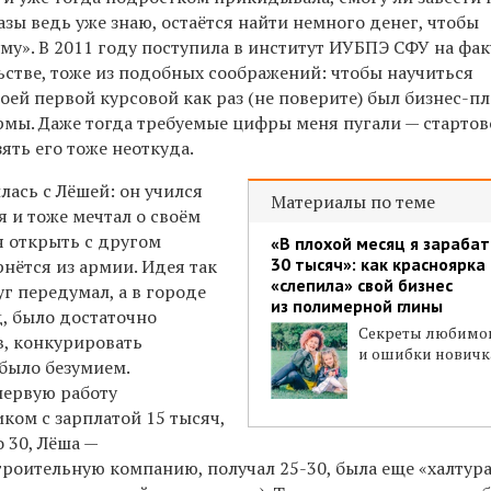
зы ведь уже знаю, остаётся найти немного денег, чтобы
уму». В 2011 году поступила в институт ИУБПЭ СФУ на фак
ьстве, тоже из подобных соображений: чтобы научиться
оей первой курсовой как раз (не поверите) был бизнес-п
рмы. Даже тогда требуемые цифры меня пугали — стартов
зять его тоже неоткуда.
лась с Лёшей: он учился
Материалы по теме
 и тоже мечтал о своём
я открыть с другом
«В плохой месяц я зараба
30 тысяч»: как красноярка
рнётся из армии. Идея так
«слепила» свой бизнес
уг передумал, а в городе
из полимерной глины
д, было достаточно
Секреты любимог
в, конкурировать
и ошибки новичк
было безумием.
первую работу
ком с зарплатой 15 тысяч,
 30, Лёша —
троительную компанию, получал
25-30, была еще «халтур