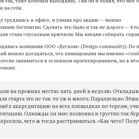
м так, тоже копейки выходили)
. Там он и понял, что мог 
я на себя.
щё трудилась в офисе, и узнала про акцию — можно
анию бесплатно. Сделать это было и так не дорого — 4 т
акция стала спусковым крючком. Мы начали собирать спра
одилась компания ООО «Деском» (Design community). По 
ский можно догадаться, что планировали мы именно «соо
отели заниматься в основном проектированием, но в ито
ремонт.
али на прежних местах пять дней в неделю. Откладыв
для старта это не так-то уж и много. Параллельно Лёша
ошёл аккредитацию на всех площадках по торгам, учи
ментацию. Однажды он мне позвонил и грустно так бур
просила, чего ж тогда расстраиваться. «Как чего? Полу