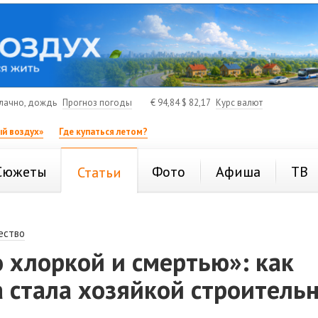
лачно, дождь
Прогноз погоды
€
94,84
$
82,17
Курс валют
й воздух»
Где купаться летом?
Сюжеты
Фото
Афиша
ТВ
Статьи
ество
 хлоркой и смертью»: как
 стала хозяйкой строитель