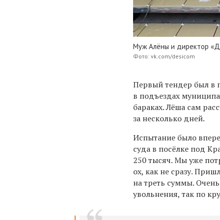
Муж Алёны и директор «Д
Фото: vk.com/desicom
Первый тендер был в 
в подъездах муниципа
бараках. Лёша сам рас
за несколько дней.
Испытание было впере
суда в посёлке под Кр
250 тысяч. Мы уже пот
ох, как не сразу. При
на треть суммы. Очен
увольнения, так по кр