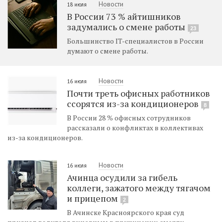
Новости
18 июля
В России 73 % айтишников
задумались о смене работы
23
Большинство IT-специалистов в России
думают о смене работы.
Новости
16 июля
Почти треть офисных работников
ссорятся из-за кондиционеров
8
В России 28 % офисных сотрудников
рассказали о конфликтах в коллективах
из-за кондиционеров.
Новости
16 июля
Ачинца осудили за гибель
коллеги, зажатого между тягачом
и прицепом
2
В Ачинске Красноярского края суд