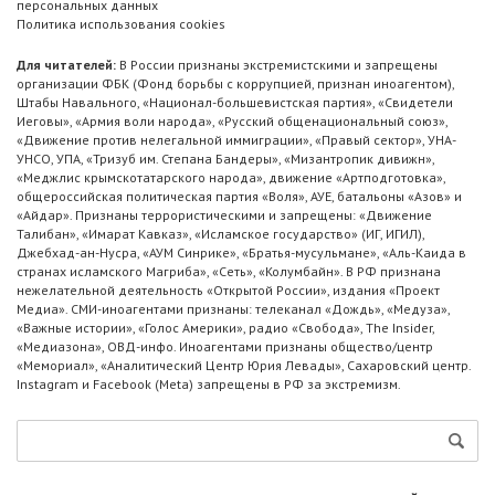
персональных данных
Политика использования cookies
Для читателей:
В России признаны экстремистскими и запрещены
организации ФБК (Фонд борьбы с коррупцией, признан иноагентом),
Штабы Навального, «Национал-большевистская партия», «Свидетели
Иеговы», «Армия воли народа», «Русский общенациональный союз»,
«Движение против нелегальной иммиграции», «Правый сектор», УНА-
УНСО, УПА, «Тризуб им. Степана Бандеры», «Мизантропик дивижн»,
«Меджлис крымскотатарского народа», движение «Артподготовка»,
общероссийская политическая партия «Воля», АУЕ, батальоны «Азов» и
«Айдар». Признаны террористическими и запрещены: «Движение
Талибан», «Имарат Кавказ», «Исламское государство» (ИГ, ИГИЛ),
Джебхад-ан-Нусра, «АУМ Синрике», «Братья-мусульмане», «Аль-Каида в
странах исламского Магриба», «Сеть», «Колумбайн». В РФ признана
нежелательной деятельность «Открытой России», издания «Проект
Медиа». СМИ-иноагентами признаны: телеканал «Дождь», «Медуза»,
«Важные истории», «Голос Америки», радио «Свобода», The Insider,
«Медиазона», ОВД-инфо. Иноагентами признаны общество/центр
«Мемориал», «Аналитический Центр Юрия Левады», Сахаровский центр.
Instagram и Facebook (Metа) запрещены в РФ за экстремизм.