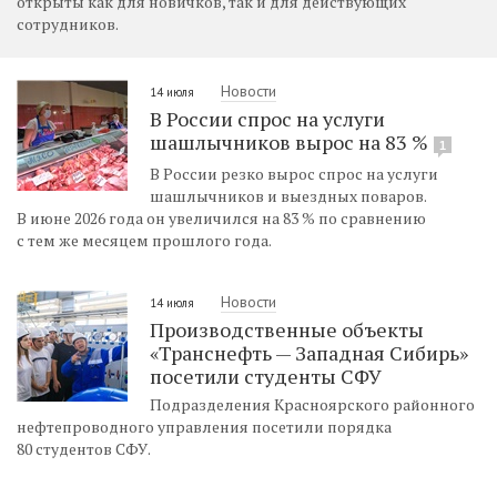
открыты как для новичков, так и для действующих
сотрудников.
Новости
14 июля
В России спрос на услуги
шашлычников вырос на 83 %
1
В России резко вырос спрос на услуги
шашлычников и выездных поваров.
В июне 2026 года он увеличился на 83 % по сравнению
с тем же месяцем прошлого года.
Новости
14 июля
Производственные объекты
«Транснефть — Западная Сибирь»
посетили студенты СФУ
Подразделения Красноярского районного
нефтепроводного управления посетили порядка
80 студентов СФУ.