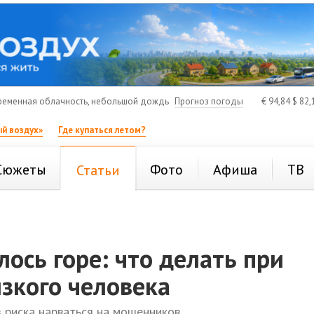
еменная облачность, небольшой дождь
Прогноз погоды
€
94,84
$
82,
й воздух»
Где купаться летом?
Сюжеты
Фото
Афиша
ТВ
Статьи
лось горе: что делать при
зкого человека
 риска нарваться на мошенников