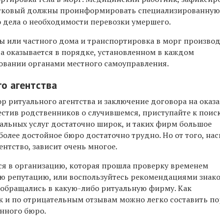
астковый должны проинформировать специализированную
о дела о необходимости перевозки умершего.
ры или частного дома и транспортировка в морг произво
га оказывается в порядке, установленном в каждом
вании органами местного самоуправления.
о агентства
р ритуального агентства и заключение договора на оказа
вестив родственников о случившемся, приступайте к поиск
альных услуг достаточно широк, и таких фирм большое
более достойное бюро достаточно трудно. Но от того, на
нтство, зависит очень многое.
ся в организацию, которая прошла проверку временем
ую репутацию, или воспользуйтесь рекомендациями знак
е обращались в какую-либо ритуальную фирму. Как
к и по отрицательным отзывам можно легко составить по
онного бюро.