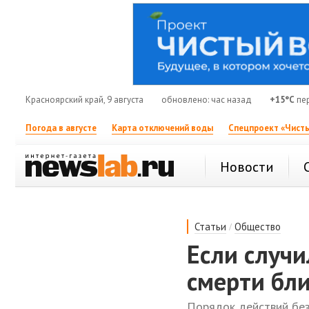
Красноярский край, 9 августа
обновлено: час назад
+15°C
пер
Погода в августе
Карта отключений воды
Спецпроект «Чисты
Новости
/
Статьи
Общество
Если случи
смерти бли
Порядок действий без