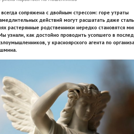
 всегда сопряжена с двойным стрессом: горе утраты
амедлительных действий могут расшатать даже стал
виях растерянные родственники нередко становятся м
Мы узнали, как достойно проводить усопшего в послед
 злоумышленников, у красноярского агента по организ
ушмина.