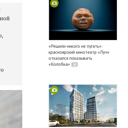
н
вной
о,
«Решили никого не пугать»:
красноярский кинотеатр «Луч»
отказался показывать
«Колобка»
26
то