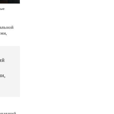
ные
уальной
ами,
ий
ии,
ровавший