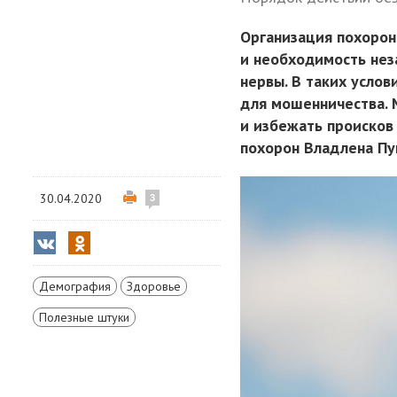
Организация похорон
и необходимость нез
нервы. В таких усло
для мошенничества. 
и избежать происков
похорон Владлена П
30.04.2020
3
Демография
Здоровье
Полезные штуки