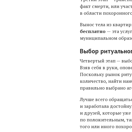
факт смерти, или уч
в области похоронног
Вынос тела из кварти
бесплатно
—
эта услу
муниципальном образо
Выбор ритуальног
Четвертый этап — выбо
Взяв себя в руки, опо
Поскольку рынок риту
количество, найти наи
правильно выбрано аге
Лучше всего обращать
и заработала достойн
и друзей, которые уж
по положительным, та
того или иного похор