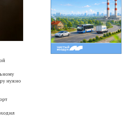
кой
льному
ору нужно
порт
оходил