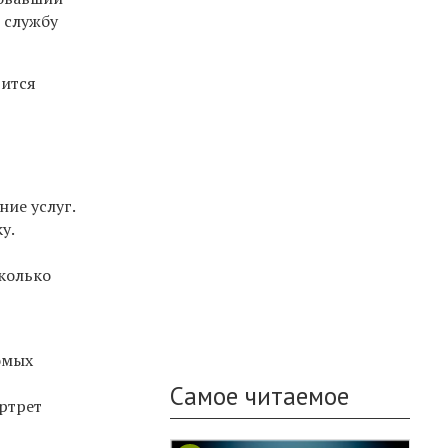
 службу
дится
ние услуг.
у.
сколько
омых
Самое читаемое
ртрет