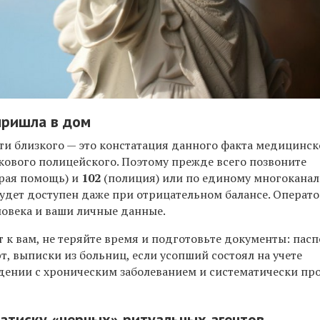
пришла в дом
ти близкого — это констатация данного факта медицинс
кового полицейского. Поэтому прежде всего позвоните
рая помощь) и
102
(полиция) или по единому многокана
будет доступен даже при отрицательном балансе. Операт
ловека и ваши личные данные.
 к вам, не теряйте время и подготовьте документы: пас
т, выписки из больниц, если усопший состоял на учете
ении с хроническим заболеванием и систематически пр
натиску «черных» ритуальных агентов