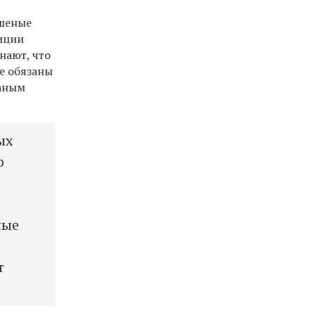
ошеные
лиции
нают, что
е обязаны
ваным
ых
о
ные
т