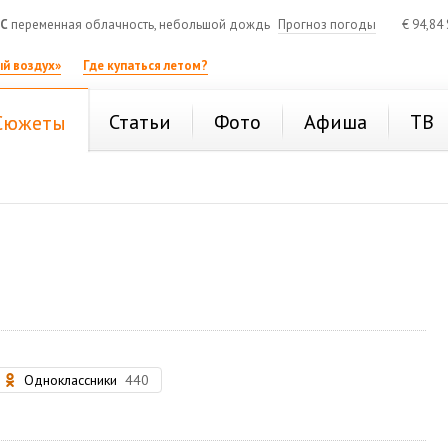
°C
переменная облачность, небольшой дождь
Прогноз погоды
€
94,84
й воздух»
Где купаться летом?
Статьи
Фото
Афиша
ТВ
Сюжеты
Одноклассники
440