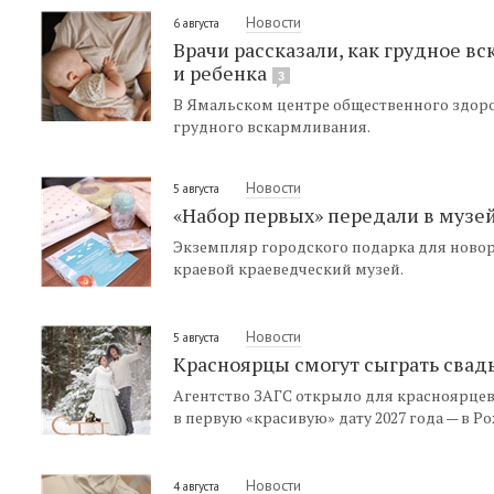
Новости
6 августа
Врачи рассказали, как грудное в
и ребенка
3
В Ямальском центре общественного здор
грудного вскармливания.
Новости
5 августа
«Набор первых» передали в музе
Экземпляр городского подарка для ново
краевой краеведческий музей.
Новости
5 августа
Красноярцы смогут сыграть свад
Агентство ЗАГС открыло для красноярце
в первую «красивую» дату 2027 года — в Р
Новости
4 августа