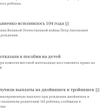
ого ребенка.
ьяненко исполнилось 104 года
3
тник Великой Отечественной войны Петр Антонович
ь рождения.
отказали в пособии на детей
ура помогла местной жительнице восстановить право на
й.
олучили выплаты на двойняшек и тройняшек
2
 единовременную выплату при рождении двойняшек и
 назначили родителям 141 ребенка, сообщили в
она.