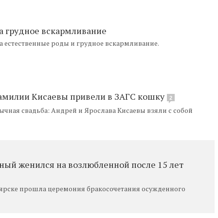
на грудное вскармливание
а естественные роды и грудное вскармливание.
амилии Кисаевы привели в ЗАГС кошку
2
чная свадьба: Андрей и Ярослава Кисаевы взяли с собой
ный женился на возлюбленной после 15 лет
оярске прошла церемония бракосочетания осужденного