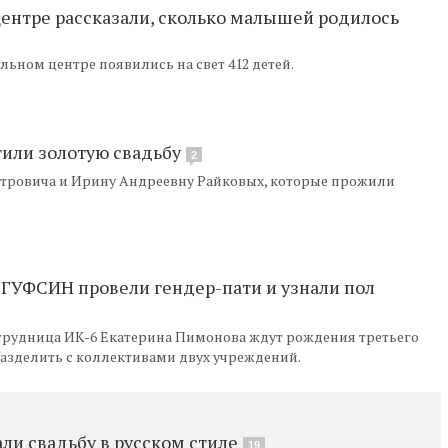
ентре рассказали, сколько малышей родилось
ьном центре появились на свет 412 детей.
тили золотую свадьбу
2
етровича и Ирину Андреевну Райковых, которые прожили
 ГУФСИН провели гендер-пати и узнали пол
трудница ИК-6 Екатерина Пимонова ждут рождения третьего
разделить с коллективами двух учреждений.
и свадьбу в русском стиле
19