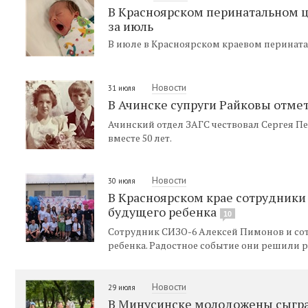
В Красноярском перинатальном ц
за июль
В июле в Красноярском краевом перинатал
Новости
31 июля
В Ачинске супруги Райковы отме
Ачинский отдел ЗАГС чествовал Сергея П
вместе 50 лет.
Новости
30 июля
В Красноярском крае сотрудники
будущего ребенка
10
Сотрудник СИЗО-6 Алексей Пимонов и со
ребенка. Радостное событие они решили 
Новости
29 июля
В Минусинске молодожены сыграл