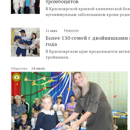
тромбоцитов
В Красноярской краевой клинической бо
аутоиммунным заболеванием крови родит
Новости
21 июля
Более 130 семей с двойняшками 
года
В Красноярском крае продолжается акти
тройняшек.
Общество
24 июля