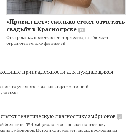
«Правил нет»: сколько стоит отметить
свадьбу в Красноярске
19
От скромных посиделок до торжества, где бюджет
ограничен только фантазией
школьные принадлежности для нуждающихся
 нового учебного года дан старт ежегодной
учиться».
едряют генетическую диагностику эмбрионов
2
й больнице № 4 эмбриологи осваивают подготовку
вания эмбрионов. Методика помогает парам, проходящим