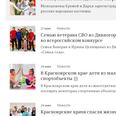
Молодожены Еремей и Дарья зарегистриро
русские народные костюмы.
Новости
27 июля
Семью ветерана СВО из Дивногор
во всероссийском конкурсе
Семья Валерия и Ирины Целищевых из Див
«Семья года».
Новости
24 июля
В Красноярском крае дети из ма
спортобъекты
1
В Красноярском крае дети из многодетны
посещать некоторые спортивные объекты
Новости
24 июля
Красноярские врачи спасли жизн