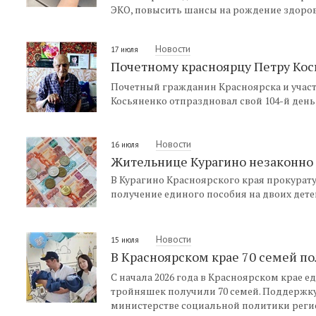
ЭКО, повысить шансы на рождение здоров
Новости
17 июля
Почетному красноярцу Петру Кос
Почетный гражданин Красноярска и учас
Косьяненко отпраздновал свой 104-й ден
Новости
16 июля
Жительнице Курагино незаконно 
В Курагино Красноярского края прокурат
получение единого пособия на двоих дете
Новости
15 июля
В Красноярском крае 70 семей п
С начала 2026 года в Красноярском крае
тройняшек получили 70 семей. Поддержку
министерстве социальной политики реги