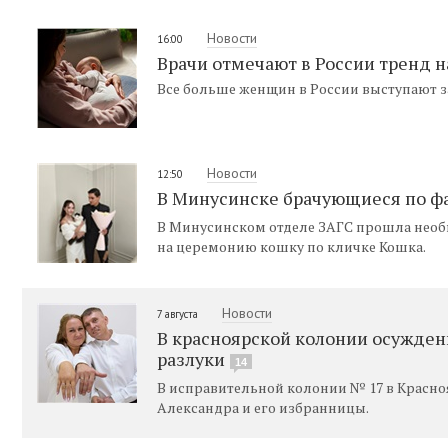
Новости
16:00
Врачи отмечают в России тренд 
Все больше женщин в России выступают з
Новости
12:50
В Минусинске брачующиеся по ф
В Минусинском отделе ЗАГС прошла необы
на церемонию кошку по кличке Кошка.
Новости
7 августа
В красноярской колонии осужден
разлуки
14
В исправительной колонии № 17 в Красн
Александра и его избранницы.