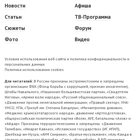
Новости
Афиша
Статьи
ТВ-Программа
Сюжеты
Форум
Фото
Видео
Условия использования веб-сайта и политика конфиденциальности и
персональных данных
Политика использования cookies
Для читателей:
В России признаны экстремистскими и запрещены
организации ФБК (Фонд борьбы с коррупцией, признан иноагентом),
Штабы Навального, «Национал-большевистская партия», «Свидетели
Иеговы», «Армия воли народа», «Русский общенациональный союз»,
«Движение против нелегальной иммиграции», «Правый сектор», УНА-
УНСО, УПА, «Тризуб им. Степана Бандеры», «Мизантропик дивижн»,
«Меджлис крымскотатарского народа», движение «Артподготовка»,
общероссийская политическая партия «Воля», АУЕ, батальоны «Азов» и
«Айдар». Признаны террористическими и запрещены: «Движение
Талибан», «Имарат Кавказ», «Исламское государство» (ИГ, ИГИЛ),
Джебхад-ан-Нусра, «АУМ Синрике», «Братья-мусульмане», «Аль-Каида в
странах исламского Магриба», «Сеть», «Колумбайн». В РФ признана