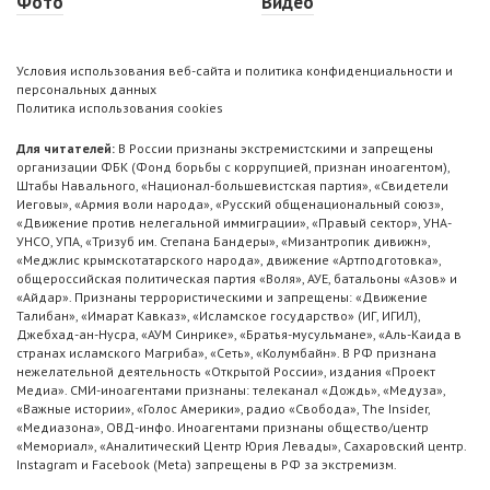
Фото
Видео
Условия использования веб-сайта и политика конфиденциальности и
персональных данных
Политика использования cookies
Для читателей:
В России признаны экстремистскими и запрещены
организации ФБК (Фонд борьбы с коррупцией, признан иноагентом),
Штабы Навального, «Национал-большевистская партия», «Свидетели
Иеговы», «Армия воли народа», «Русский общенациональный союз»,
«Движение против нелегальной иммиграции», «Правый сектор», УНА-
УНСО, УПА, «Тризуб им. Степана Бандеры», «Мизантропик дивижн»,
«Меджлис крымскотатарского народа», движение «Артподготовка»,
общероссийская политическая партия «Воля», АУЕ, батальоны «Азов» и
«Айдар». Признаны террористическими и запрещены: «Движение
Талибан», «Имарат Кавказ», «Исламское государство» (ИГ, ИГИЛ),
Джебхад-ан-Нусра, «АУМ Синрике», «Братья-мусульмане», «Аль-Каида в
странах исламского Магриба», «Сеть», «Колумбайн». В РФ признана
нежелательной деятельность «Открытой России», издания «Проект
Медиа». СМИ-иноагентами признаны: телеканал «Дождь», «Медуза»,
«Важные истории», «Голос Америки», радио «Свобода», The Insider,
«Медиазона», ОВД-инфо. Иноагентами признаны общество/центр
«Мемориал», «Аналитический Центр Юрия Левады», Сахаровский центр.
Instagram и Facebook (Metа) запрещены в РФ за экстремизм.