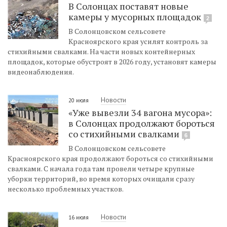
В Солонцах поставят новые
камеры у мусорных площадок
2
В Солонцовском сельсовете
Красноярского края усилят контроль за
стихийными свалками. На части новых контейнерных
площадок, которые обустроят в 2026 году, установят камеры
видеонаблюдения.
Новости
20 июля
«Уже вывезли 34 вагона мусора»:
в Солонцах продолжают бороться
со стихийными свалками
6
В Солонцовском сельсовете
Красноярского края продолжают бороться со стихийными
свалками. С начала года там провели четыре крупные
уборки территорий, во время которых очищали сразу
несколько проблемных участков.
Новости
16 июля