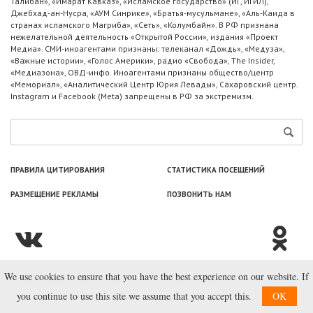
Талибан», «Имарат Кавказ», «Исламское государство» (ИГ, ИГИЛ),
Джебхад-ан-Нусра, «АУМ Синрике», «Братья-мусульмане», «Аль-Каида в
странах исламского Магриба», «Сеть», «Колумбайн». В РФ признана
нежелательной деятельность «Открытой России», издания «Проект
Медиа». СМИ-иноагентами признаны: телеканал «Дождь», «Медуза»,
«Важные истории», «Голос Америки», радио «Свобода», The Insider,
«Медиазона», ОВД-инфо. Иноагентами признаны общество/центр
«Мемориал», «Аналитический Центр Юрия Левады», Сахаровский центр.
Instagram и Facebook (Metа) запрещены в РФ за экстремизм.
ПРАВИЛА ЦИТИРОВАНИЯ
СТАТИСТИКА ПОСЕЩЕНИЙ
РАЗМЕЩЕНИЕ РЕКЛАМЫ
ПОЗВОНИТЬ НАМ
We use cookies to ensure that you have the best experience on our website. If
© ООО «Лаборатория Новоcтей», 2003—2026.
you continue to use this site we assume that you accept this.
OK