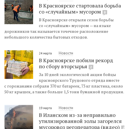
В Красноярске стартовала борьба
со «случайным» мусором
8
В Красноярске открыли сезон борьбы
со «случайным» мусором — на языке
дорожников так называется точечное расположение
небольшого количества бытовых отходов.
Новости
24 марта
В Красноярске побили рекорд
по сбору вторсырья
2
За 10 дней экологической акции бойцы
красноярского Трудового отряда вместе
с горожанами собрали 370 кг батареек, 73 кг пластика, около
50 кг крышек, а также больше 1,5 тонн бумажной продукции.
Новости
19 марта
В Иланском из-за неправильно
утилизированной золы загорелся
мусоровоз регоператора (видео)
2