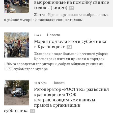
выброшенные на помойку свиные
головы (видео)
17
Житель Красноярска нашел выброшенные
в районе мусорной площадки свиные головы.
Новости
2 мая
Мэрия подвела итоги субботника
в Красноярске
14
30 апреля в ходе большой весенней уборки
Красноярска жители привели в порядок
1 306 га городской территории, собрав общими усилиями
10 770 кубометров мусора.
Новости
30 апреля
Регоператор «РОСТтех» разъяснил
красноярским ТСЖ
и управляющим компаниям
правила организации
субботника
13