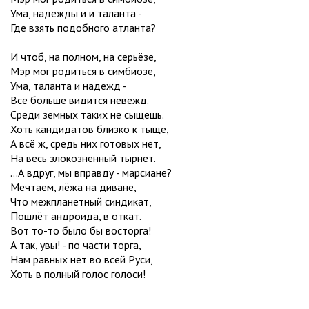
Ума, надежды и и таланта -
Где взять подобного атланта?
И чтоб, на полном, на серьёзе,
Мэр мог родиться в симбиозе,
Ума, таланта и надежд -
Всё больше видится невежд.
Среди земных таких не сыщешь.
Хоть кандидатов близко к тыще,
А всё ж, средь них готовых нет,
На весь злокозненный тырнет.
...А вдруг, мы вправду - марсиане?
Мечтаем, лёжа на диване,
Что межпланетный синдикат,
Пошлёт андроида, в откат.
Вот то-то было бы восторга!
А так, увы! - по части торга,
Нам равных нет во всей Руси,
Хоть в полный голос голоси!