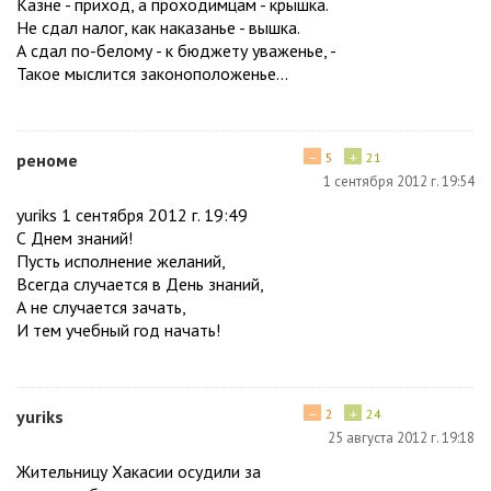
Казне - приход, а проходимцам - крышка.
Не сдал налог, как наказанье - вышка.
А сдал по-белому - к бюджету уваженье, -
Такое мыслится законоположенье...
−
+
реноме
5
21
1 сентября 2012 г. 19:54
yuriks 1 сентября 2012 г. 19:49
С Днем знаний!
Пусть исполнение желаний,
Всегда случается в День знаний,
А не случается зачать,
И тем учебный год начать!
−
+
yuriks
2
24
25 августа 2012 г. 19:18
Жительницу Хакасии осудили за