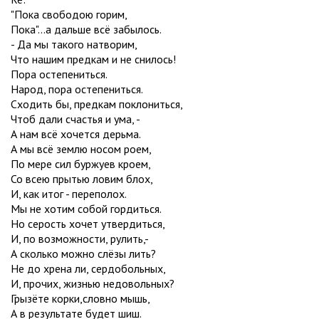
"Пока свободою горим,
Пока"...а дальше всё забылось.
- Да мы такого натворим,
Что нашим предкам и не снилось!
Пора остепениться.
Народ, пора остепениться.
Сходить бы, предкам поклониться,
Чтоб дали счастья и ума, -
А нам всё хочется дерьма.
А мы всё землю носом роем,
По мере сил буржуев кроем,
Со всею прытью ловим блох,
И, как итог - переполох.
Мы не хотим собой гордиться.
Но серость хочет утвердиться,
И, по возможности, рулить,-
А сколько можно слёзы лить?
Не до хрена ли, сердобольных,
И, прочих, жизнью недовольных?
Грызёте корки,словно мышь,
А в результате будет шиш.