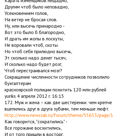
Карать изменщиков нещадно,
Другим чтоб было неповадно,
Усекновением голов,
На ветер не бросая слов.
Ну, или высечь принародно -
Вот это было б благородно,
И драть им жопы в лоскуты,
Не воровали чтоб, скоты.
Но чтоб себя прилюдно высечь,
Эт сколько надо денег тысяч,
И сколько надо будет розг,
Чтоб перестраивался мозг?
Сокращение численности сотрудников позволило
бухгалтерам
красноярской полиции похитить 120 млн рублей
yuriks 4 апреля 2012 г. 16:15
172. Муж и жена – как две шестеренки: чем крепче
вцепились друг в друга зубами, тем меньше люфт.
http://www.newslab.ru/forum/theme/55653/page/1
Как говорится, "сократились" -
Все горожане восхитились,
И от того пришли в восторг,