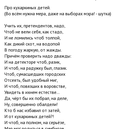
Про кухаркиных детей.
(Во всём нужна мера, даже на выборах мэра! - шутка)
Учить их, претендентов, надо,
Чтоб не вели себя, как стадо,
И не ломились чтоб толпой,
Как дикий скот, на водопой
В погоду жаркую, от жажды.
Причём проверить надо дважды:
И на детекторе чтоб, разик,
И чтоб, на радужку был, глазик.
Чтоб, сумасшедших городских
Отсеять, был удобный миг,
И чтоб, повязших в воровстве,
Увидеть в ихнем естестве...
Да, чёрт бы их побрал, на деле,
Ну, совершенно обалдели!
Кто б нас избавил от затей,
И от кухаркиных детей?!
И чтоб, на полном, на серьёзе,
Мэр мог родиться в симбиозе,