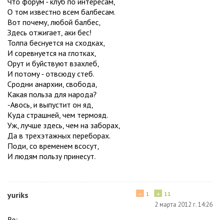
Что форум - клуб по интересам,
О том известно всем балбесам.
Вот почему, любой балбес,
Здесь отжигает, аки бес!
Толпа беснуется на сходках,
И соревнуется на глотках,
Орут и буйствуют взахлеб,
И потому - отвсюду стеб.
Сродни анархии, свобода,
Какая польза для народа?
-Авось, и выпустит он яд,
Куда страшней, чем термояд.
Уж, лучше здесь, чем на заборах,
Да в трехэтажных переборах.
Поди, со временем всосут,
И людям пользу принесут.
−
+
yuriks
1
11
2 марта 2012 г. 14:26
Re: