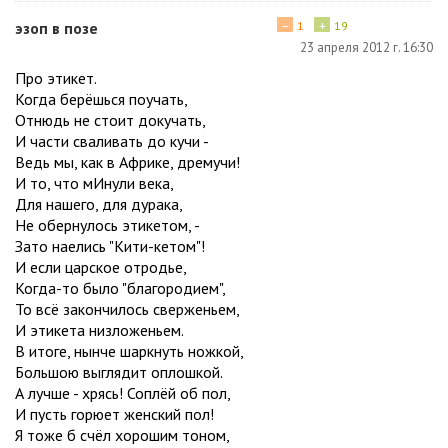
−
+
эзоп в позе
1
19
23 апреля 2012 г. 16:30
Про этикет.
Когда берёшься поучать,
Отнюдь не стоит докучать,
И части сваливать до кучи -
Ведь мы, как в Африке, дремучи!
И то, что мИнули века,
Для нашего, для дурака,
Не обернулось этикетом, -
Зато наелись "Кити-кетом"!
И если царское отродье,
Когда-то было "благородием",
То всё закончилось сверженьем,
И этикета низложеньем.
В итоге, нынче шаркнуть ножкой,
Большою выглядит оплошкой.
А лучше - хрясь! Соплёй об пол,
И пусть горюет женский пол!
Я тоже б счёл хорошим тоном,