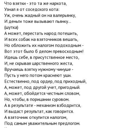
Что взятки - это та же наркота,
Узнал я от соседского кота:
Уж, очень жадный он на валерьянку,
И деньги тоже вызывают пьянку...
(шутка)
А может, перестать народ потешить,
И всех собак на взяточников вешать,
Но обложить их налогом подоходным -
Вот этот было б делом превосходным!
Идешь себе, в присутственное место,
И, не скрывая царственного жеста,
Вручаешь взятку нужному чинуше -
Пусть у него потом краснеют уши.
Естественно, под ордер, под приходный,
А, может, под другой учет, пригодный.
А, может, обойдется честным словом,
Но, чтобы, в порицании суровом.
А в результате - механизм взбодрится,
И выдаст результат, как говорится.
А взяточник откупится налогом,
Под самым уважительным предлогом.