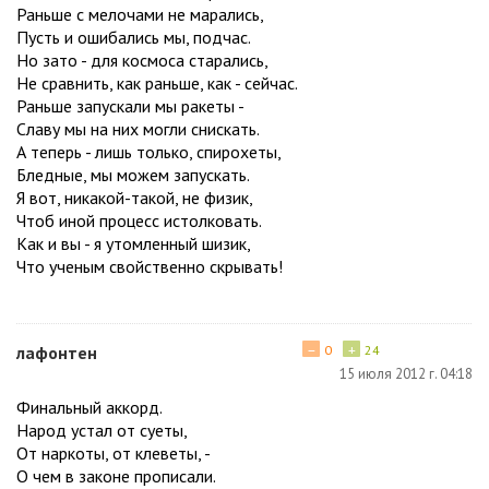
Раньше с мелочами не марались,
Пусть и ошибались мы, подчас.
Но зато - для космоса старались,
Не сравнить, как раньше, как - сейчас.
Раньше запускали мы ракеты -
Славу мы на них могли снискать.
А теперь - лишь только, спирохеты,
Бледные, мы можем запускать.
Я вот, никакой-такой, не физик,
Чтоб иной процесс истолковать.
Как и вы - я утомленный шизик,
Что ученым свойственно скрывать!
−
+
лафонтен
0
24
15 июля 2012 г. 04:18
Финальный аккорд.
Народ устал от суеты,
От наркоты, от клеветы, -
О чем в законе прописали.