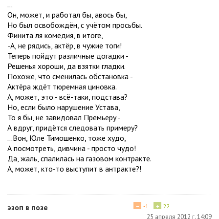
...
Он, может, и работал бы, авось бы,
Но был освобождён, с учётом просьбы.
Финита ля комедия, в итоге,
-А, не рядись, актёр, в чужие тоги!
Теперь пойдут различные догадки -
Решенья хороши, да взятки гладки.
Похоже, что сменилась обстановка -
Актёра ждёт тюремная циновка.
А, может, это - всё-таки, подстава?
Но, если было нарушение Устава,
То я бы, не завидовал Премьеру -
А вдруг, придётся следовать примеру?
...Вон, Юле Тимошенко, тоже худо,
А посмотреть, дивчина - просто чудо!
Да, жаль, спалилась на газовом контракте.
А, может, кто-то выступит в антракте?!
−
+
эзоп в позе
-1
22
25 апреля 2012 г. 14:09