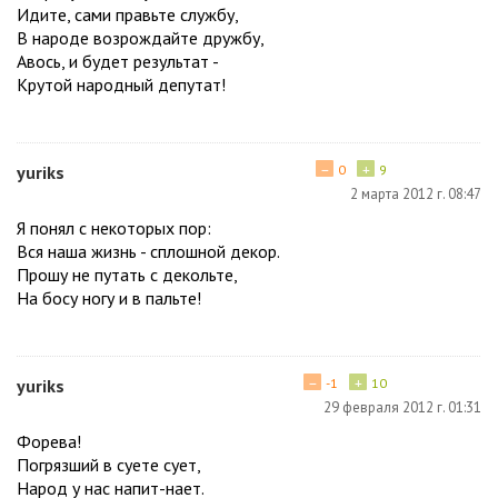
Идите, сами правьте службу,
В народе возрождайте дружбу,
Авось, и будет результат -
Крутой народный депутат!
−
+
yuriks
0
9
2 марта 2012 г. 08:47
Я понял с некоторых пор:
Вся наша жизнь - сплошной декор.
Прошу не путать с декольте,
На босу ногу и в пальте!
−
+
yuriks
-1
10
29 февраля 2012 г. 01:31
Форева!
Погрязший в суете сует,
Народ у нас напит-нает.