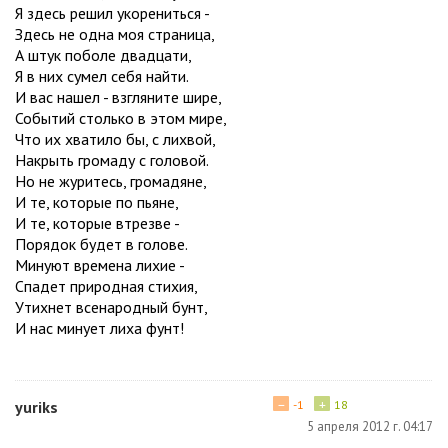
Я здесь решил укорениться -
Здесь не одна моя страница,
А штук поболе двадцати,
Я в них сумел себя найти.
И вас нашел - взгляните шире,
Событий столько в этом мире,
Что их хватило бы, с лихвой,
Накрыть громаду с головой.
Но не журитесь, громадяне,
И те, которые по пьяне,
И те, которые втрезве -
Порядок будет в голове.
Минуют времена лихие -
Спадет природная стихия,
Утихнет всенародный бунт,
И нас минует лиха фунт!
−
+
yuriks
-1
18
5 апреля 2012 г. 04:17