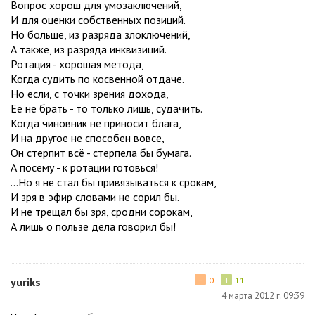
Вопрос хорош для умозаключений,
И для оценки собственных позиций.
Но больше, из разряда злоключений,
А также, из разряда инквизиций.
Ротация - хорошая метода,
Когда судить по косвенной отдаче.
Но если, с точки зрения дохода,
Её не брать - то только лишь, судачить.
Когда чиновник не приносит блага,
И на другое не способен вовсе,
Он стерпит всё - стерпела бы бумага.
А посему - к ротации готовься!
...Но я не стал бы привязываться к срокам,
И зря в эфир словами не сорил бы.
И не трещал бы зря, сродни сорокам,
А лишь о пользе дела говорил бы!
−
+
yuriks
0
11
4 марта 2012 г. 09:39