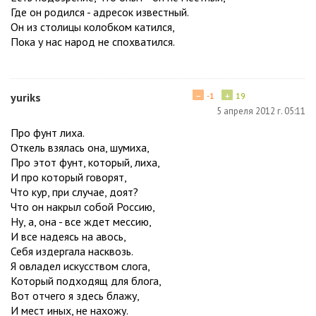
Где он родился - адресок известный.
Он из столицы колобком катился,
Пока у нас народ не спохватился.
−
+
yuriks
-1
19
5 апреля 2012 г. 05:11
Про фунт лиха.
Откель взялась она, шумиха,
Про этот фунт, который, лиха,
И про который говорят,
Что кур, при случае, доят?
Что он накрыл собой Россию,
Ну, а, она - все ждет мессию,
И все надеясь на авось,
Себя издергала насквозь.
Я овладел искусством слога,
Который подходящ для блога,
Вот отчего я здесь блажу,
И мест иных, не нахожу.