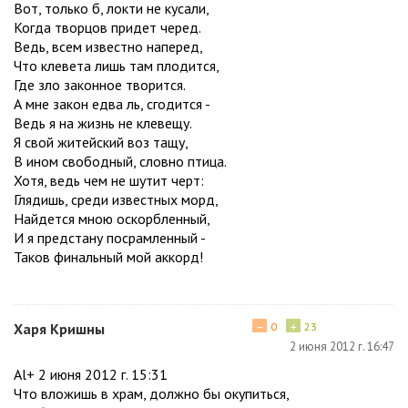
Вот, только б, локти не кусали,
Когда творцов придет черед.
Ведь, всем известно наперед,
Что клевета лишь там плодится,
Где зло законное творится.
А мне закон едва ль, сгодится -
Ведь я на жизнь не клевещу.
Я свой житейский воз тащу,
В ином свободный, словно птица.
Хотя, ведь чем не шутит черт:
Глядишь, среди известных морд,
Найдется мною оскорбленный,
И я предстану посрамленный -
Таков финальный мой аккорд!
−
+
Харя Кришны
0
23
2 июня 2012 г. 16:47
Al+ 2 июня 2012 г. 15:31
Что вложишь в храм, должно бы окупиться,