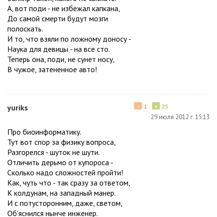
А, вот поди - не избежал капкана,
До самой смерти будут мозги
полоскать.
И то, что взяли по ложному доносу -
Наука для девицы - на все сто.
Теперь она, поди, не сунет носу,
В чужое, затененное авто!
−
+
yuriks
1
25
29 июля 2012 г. 15:13
Про биоинформатику.
Тут вот спор за физику вопроса,
Разгорелся - шуток не шути.
Отличить дерьмо от купороса -
Сколько надо сложностей пройти!
Как, чуть что - так сразу за ответом,
К колдунам, на западный манер.
И с потусторонним, даже, светом,
Об'яснился нынче инженер.