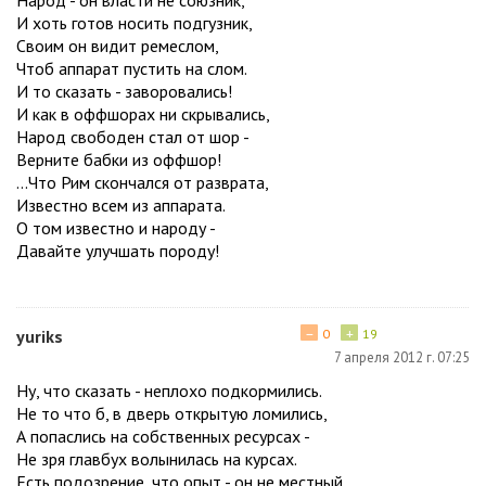
И хоть готов носить подгузник,
Своим он видит ремеслом,
Чтоб аппарат пустить на слом.
И то сказать - заворовались!
И как в оффшорах ни скрывались,
Народ свободен стал от шор -
Верните бабки из оффшор!
...Что Рим скончался от разврата,
Известно всем из аппарата.
О том известно и народу -
Давайте улучшать породу!
−
+
yuriks
0
19
7 апреля 2012 г. 07:25
Ну, что сказать - неплохо подкормились.
Не то что б, в дверь открытую ломились,
А попаслись на собственных ресурсах -
Не зря главбух волынилась на курсах.
Есть подозрение, что опыт - он не местный,