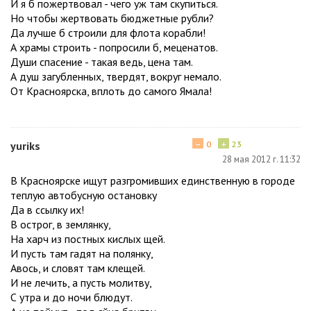
И я б пожертвовал - чего уж там скупиться.
Но чтобы жертвовать бюджетные рубли?
Да лучше б строили для флота корабли!
А храмы строить - попросили б, меценатов.
Души спасение - такая ведь, цена там.
А душ загубленных, твердят, вокруг немало.
От Красноярска, вплоть до самого Ямала!
−
+
yuriks
0
23
28 мая 2012 г. 11:32
В Красноярске ищут разгромивших единственную в городе
теплую автобусную остановку
Да в ссылку их!
В острог, в землянку,
На харч из постных кислых щей.
И пусть там гадят на полянку,
Авось, и словят там клещей.
И не лечить, а пусть молитву,
С утра и до ночи блюдут.