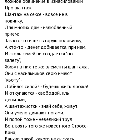
ложное обвинение в изнасиловании
Про шантаж.
Шантаж на сексе - вовсе не в
новинку,
Для многих дам - излюбленный
прием:
Так кто-то ищет вторую половинку,
А кто-то - денег добивается, при нем.
И сколь семей ни создается "по
залету",
Живут в них те же элементы шантажа,
Они с насильников свою имеют
"квоту" -
Добился силой? - будешь жить дрожа!
И откупаются - свободой, иль
деньгами,
А шантажистки - знай себе, живут.
Они умело двигают ногами,
И попой тоже - невеликий труд.
Вон, взять того же известного Стросс-
Кана,
Банкир такой, какого не сыскать.