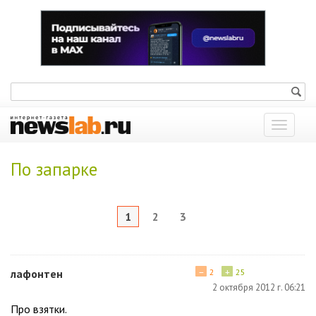
Показат
меню
По запарке
1
2
3
−
+
лафонтен
2
25
2 октября 2012 г. 06:21
Про взятки.