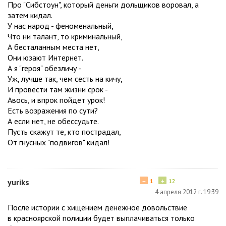
Про "Сибстоун", который деньги дольщиков воровал, а
затем кидал.
У нас народ - феноменальный,
Что ни талант, то криминальный,
А бесталанным места нет,
Они юзают Интернет.
А я "героя" обезличу -
Уж, лучше так, чем сесть на кичу,
И провести там жизни срок -
Авось, и впрок пойдет урок!
Есть возражения по сути?
А если нет, не обессудьте.
Пусть скажут те, кто пострадал,
От гнусных "подвигов" кидал!
−
+
yuriks
1
12
4 апреля 2012 г. 19:39
После истории с хищением денежное довольствие
в красноярской полиции будет выплачиваться только