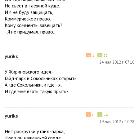
Не съест в таёжной куще.
И я не буду защищать,
Коммерческое право.
Кому комменты завещать?
- Я не придумал, право...
−
+
yuriks
1
22
24 мая 2012 г. 07:10
У Жириновского идея -
Гайд-парк в Сокольниках открыть.
А где Сокольники, и где - я,
И где мне взять такую прыть?
−
+
yuriks
0
24
19 мая 2012 г. 10:28
Нет раскрутки у гайд-парка,
Чужд он нашенской среде.