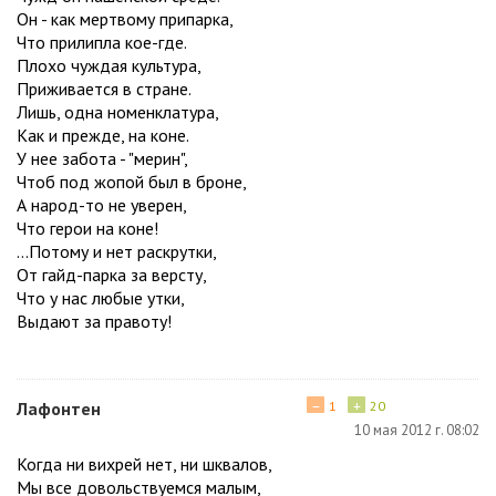
Он - как мертвому припарка,
Что прилипла кое-где.
Плохо чуждая культура,
Приживается в стране.
Лишь, одна номенклатура,
Как и прежде, на коне.
У нее забота - "мерин",
Чтоб под жопой был в броне,
А народ-то не уверен,
Что герои на коне!
...Потому и нет раскрутки,
От гайд-парка за версту,
Что у нас любые утки,
Выдают за правоту!
−
+
Лафонтен
1
20
10 мая 2012 г. 08:02
Когда ни вихрей нет, ни шквалов,
Мы все довольствуемся малым,