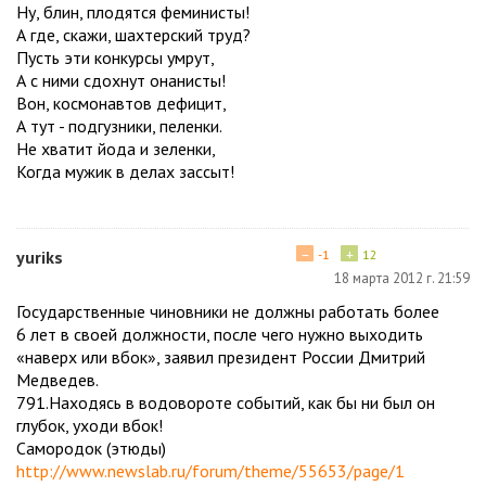
Ну, блин, плодятся феминисты!
А где, скажи, шахтерский труд?
Пусть эти конкурсы умрут,
А с ними сдохнут онанисты!
Вон, космонавтов дефицит,
А тут - подгузники, пеленки.
Не хватит йода и зеленки,
Когда мужик в делах зассыт!
−
+
yuriks
-1
12
18 марта 2012 г. 21:59
Государственные чиновники не должны работать более
6 лет в своей должности, после чего нужно выходить
«наверх или вбок», заявил президент России Дмитрий
Медведев.
791.Находясь в водовороте событий, как бы ни был он
глубок, уходи вбок!
Самородок (этюды)
http://www.newslab.ru/forum/theme/55653/page/1