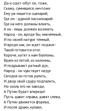
Да и одет-обут он, тоже,
Скажу, сумняшеся, ничтоже.
Ему уж пишется сценарий,
Где он - дурной пассионарий.
Где на него должны влиять,
А он - лишь должен возлиять.
Народ - он, вроде бы, никчёмный,
И по своей натуре тёмный,
И вроде как, он ждёт поджог-
Такой готовится итог.
Короче, катят к нам баллоны,
Враги из пятой, из колонны,
И подрывают ратный дух,
Народ - он чувствует недуг.
Сегодня он готов рулить,
И двор свой сдуру подпалить,
Но сколь его ни заводи,
А Путин будет впереди!
Пусть давят справа, давят слева,
А Путин движется форева,
И после драки, кулаки,