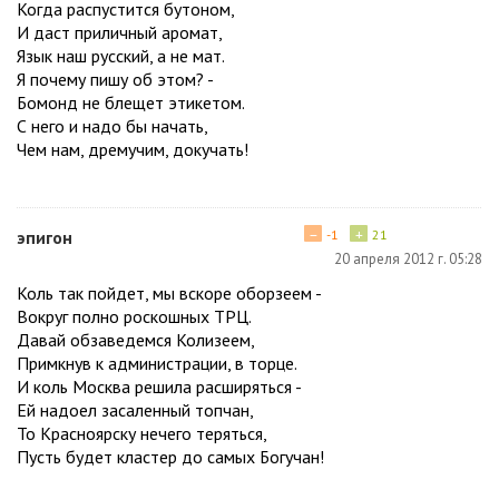
Когда распустится бутоном,
И даст приличный аромат,
Язык наш русский, а не мат.
Я почему пишу об этом? -
Бомонд не блещет этикетом.
С него и надо бы начать,
Чем нам, дремучим, докучать!
−
+
эпигон
-1
21
20 апреля 2012 г. 05:28
Коль так пойдет, мы вскоре оборзеем -
Вокруг полно роскошных ТРЦ.
Давай обзаведемся Колизеем,
Примкнув к администрации, в торце.
И коль Москва решила расширяться -
Ей надоел засаленный топчан,
То Красноярску нечего теряться,
Пусть будет кластер до самых Богучан!