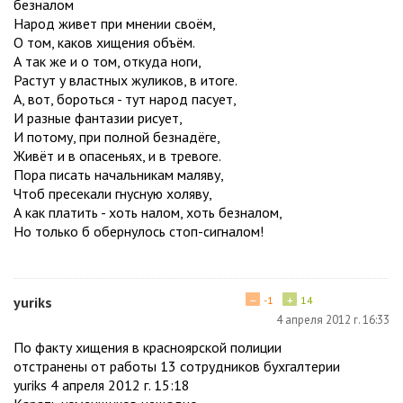
безналом
Народ живет при мнении своём,
О том, каков хищения объём.
А так же и о том, откуда ноги,
Растут у властных жуликов, в итоге.
А, вот, бороться - тут народ пасует,
И разные фантазии рисует,
И потому, при полной безнадёге,
Живёт и в опасеньях, и в тревоге.
Пора писать начальникам маляву,
Чтоб пресекали гнусную холяву,
А как платить - хоть налом, хоть безналом,
Но только б обернулось стоп-сигналом!
−
+
yuriks
-1
14
4 апреля 2012 г. 16:33
По факту хищения в красноярской полиции
отстранены от работы 13 сотрудников бухгалтерии
yuriks 4 апреля 2012 г. 15:18