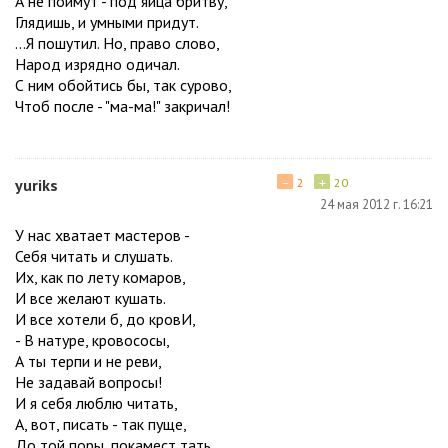
А не поймут - под яйца бритву,
Глядишь, и умными придут.
...Я пошутил. Но, право слово,
Народ изрядно одичал.
С ним обойтись бы, так сурово,
Чтоб после - "ма-ма!" закричал!
−
+
yuriks
2
20
24 мая 2012 г. 16:21
У нас хватает мастеров -
Себя читать и слушать.
Их, как по лету комаров,
И все желают кушать.
И все хотели б, до кровИ,
- В натуре, кровососы,
А ты терпи и не реви,
Не задавай вопросы!
И я себя люблю читать,
А, вот, писать - так пуще,
До той поры, покамест тать,