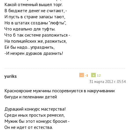
Какой отменный вышел торг.
В бюджете денег не считают, -
И пусть в стране запасы тают,
Но в штатах созданы "люфты",
Что идеально для туфты.
Что б так системе разложиться -
На полицейских же, разжиться,
Её бы надо...упразднить,
-И нехрен дураков дразнить!
−
+
yuriks
-1
12
31 марта 2012 г. 05:54
Красноярские мужчины посоревнуются в накручивании
бигуди и пеленании детей
Дурацкий конкурс мастерства!
Среди иных простых ремесел,
Мужик бы этот конкурс бросил -
Он не идет от естества.