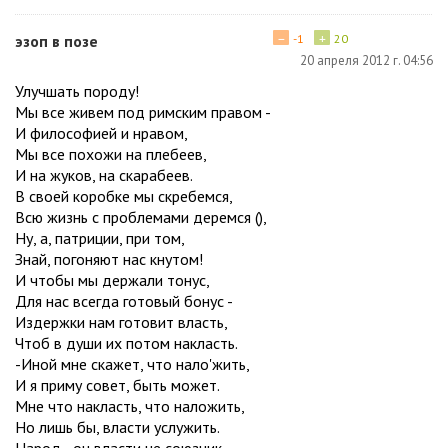
−
+
эзоп в позе
-1
20
20 апреля 2012 г. 04:56
Улучшать породу!
Мы все живем под римским правом -
И философией и нравом,
Мы все похожи на плебеев,
И на жуков, на скарабеев.
В своей коробке мы скребемся,
Всю жизнь с проблемами деремся (),
Ну, а, патриции, при том,
Знай, погоняют нас кнутом!
И чтобы мы держали тонус,
Для нас всегда готовый бонус -
Издержки нам готовит власть,
Чтоб в души их потом накласть.
-Иной мне скажет, что нало'жить,
И я приму совет, быть может.
Мне что накласть, что наложить,
Но лишь бы, власти услужить.
Народ - он власти не союзник,