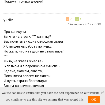
Покажут только дураки!
−
+
yuriks
-1
7
14 февраля 2012 г. 07:01
Про каникулы.
Вы что - с утра хл*** кипятку?
Вас почитать - одна сплошная свара.
Я б вышел на работу по гудку,
Но жаль, что на гудок не стало пара!
***
Жить, не жалея живота -
В прямом и в переносном смысле, -
Задача, скажем, ещё та,
Пока мозги совсем не скисли.
И пусть страна благодарит,
Вокруг каникулов кружая,
Тех, кто посеял лодырит, -
We use cookies to ensure that you have the best experience on our website. If
С него не станет урожая!
you continue to use this site we assume that you accept this.
OK
ржач