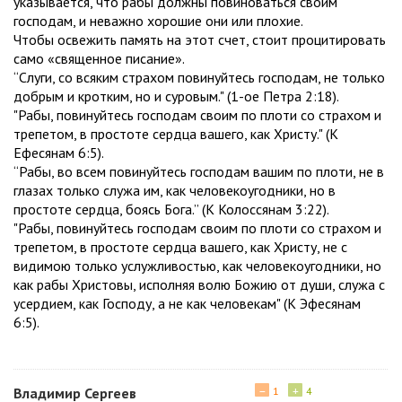
указывается, что рабы должны повиноваться своим
господам, и неважно хорошие они или плохие.
Чтобы освежить память на этот счет, стоит процитировать
само «священное писание».
“Слуги, со всяким страхом повинуйтесь господам, не только
добрым и кротким, но и суровым." (1-ое Петра 2:18).
"Рабы, повинуйтесь господам своим по плоти со страхом и
трепетом, в простоте сердца вашего, как Христу." (К
Ефесянам 6:5).
“Рабы, во всем повинуйтесь господам вашим по плоти, не в
глазах только служа им, как человекоугодники, но в
простоте сердца, боясь Бога.” (К Колоссянам 3:22).
"Рабы, повинуйтесь господам своим по плоти со страхом и
трепетом, в простоте сердца вашего, как Христу, не с
видимою только услужливостью, как человекоугодники, но
как рабы Христовы, исполняя волю Божию от души, служа с
усердием, как Господу, а не как человекам" (К Эфесянам
6:5).
−
+
Владимир Сергеев
1
4