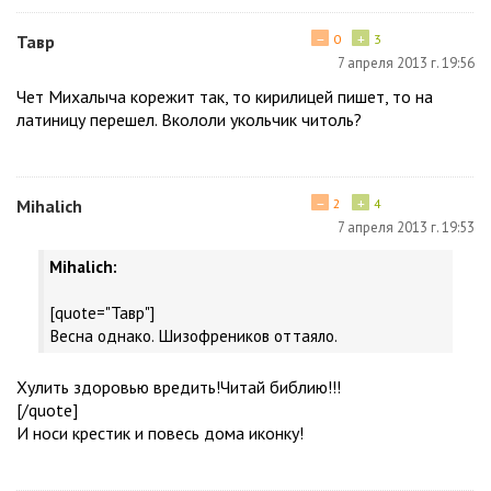
−
+
Тавр
0
3
7 апреля 2013 г. 19:56
Чет Михалыча корежит так, то кирилицей пишет, то на
латиницу перешел. Вкололи укольчик читоль?
−
+
Mihalich
2
4
7 апреля 2013 г. 19:53
Mihalich:
[quote="Тавр"]
Весна однако. Шизофреников оттаяло.
Xулить здоровью вредить!Читай библию!!!
[/quote]
И носи крестик и повесь дома иконку!