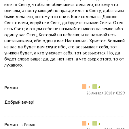
идет к Свету, чтобы не обличились дела его, потому что
они злы, а поступающий по правде идет к Свету, дабы явны
были дела его, потому что они в Боге соделаны. Доколе
Свет с вами, веруйте в Свет, да будете сынами Света. Отец
есть Свет; и отцом себе не называйте никого на земле, ибо
один у вас Отец, Который на небесах; и не называйтесь
наставниками, ибо один у вас Наставник - Христос. Больший
из вас да будет вам слуга: ибо, кто возвышает себя, тот
унижен будет, а кто унижает себя, тот возвысится. Но, да
будет слово ваше: да, да; нет, нет; а что сверх этого, то от
лукавого.
−
+
Роман
0
4
26 января 2018 г. 02:29
Добрый вечер!
−
+
Роман
1
4
→
Роман