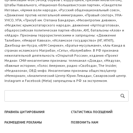
Штабы Навального, «Национал-большевистская партия», «Свидетели
Иеговы», «Армия воли народа», «Русский общенациональный союз»,
«Движение против нелегальной иммиграции», «Правый сектор», УНА-
УНСО, УПА, «Тризуб им. Степана Бандеры», «Мизантропик дивижн»,
«Меджлис крымскотатарского народа», движение «Артподготовка»,
общероссийская политическая партия «Воля», АУЕ, батальоны «Азов» и
«Айдар». Признаны террористическими и запрещены: «Движение
Талибан», «Имарат Кавказ», «Исламское государство» (ИГ, ИГИЛ),
Джебхад-ан-Нусра, «АУМ Синрике», «Братья-мусульмане», «Аль-Каида в
странах исламского Магриба», «Сеть», «Колумбайн». В РФ признана
нежелательной деятельность «Открытой России», издания «Проект
Медиа». СМИ-иноагентами признаны: телеканал «Дождь», «Медуза»,
«Важные истории», «Голос Америки», радио «Свобода», The Insider,
«Медиазона», ОВД-инфо. Иноагентами признаны общество/центр
«Мемориал», «Аналитический Центр Юрия Левады», Сахаровский центр.
Instagram и Facebook (Metа) запрещены в РФ за экстремизм.
ПРАВИЛА ЦИТИРОВАНИЯ
СТАТИСТИКА ПОСЕЩЕНИЙ
РАЗМЕЩЕНИЕ РЕКЛАМЫ
ПОЗВОНИТЬ НАМ