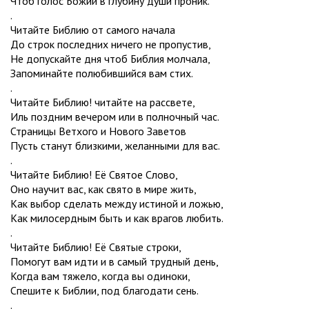
Чтоб голос Божий в глубину души проник.
.
Читайте Библию от самого начала
До строк последних ничего не пропустив,
Не допускайте дня чтоб Библия молчала,
Запоминайте полюбившийся вам стих.
.
Читайте Библию! читайте на рассвете,
Иль поздним вечером или в полночный час.
Страницы Ветхого и Нового Заветов
Пусть станут близкими, желанными для вас.
.
Читайте Библию! Её Святое Слово,
Оно научит вас, как свято в мире жить,
Как выбор сделать между истиной и ложью,
Как милосердным быть и как врагов любить.
.
Читайте Библию! Её Святые строки,
Помогут вам идти и в самый трудный день,
Когда вам тяжело, когда вы одиноки,
Спешите к Библии, под благодати сень.
.