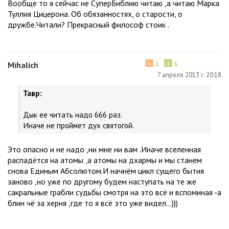
Вообще то я сейчас не СуперБиблию читаю ,а читаю Марка
Туллия Цицерона. Об обязанностях, о старости, о
дружбе.Читали? Прекрасный философ стоик .
−
+
Мihalich
1
5
7 апреля 2013 г. 20:18
Тавр:
Дык ее читать надо 666 раз.
Иначе не проймет дух святогой.
Это опасно и не надо ,ни мне ни вам .Иначе вселенная
распадётся на атомы ,а атомы на дхармы и мы станем
снова Единым Абсолютом.И начнём цикл сущего бытия
заново ,но уже по другому будем наступать на те же
сакральные грабли судьбы смотря на это всё и вспоминая -а
блин чё за херня ,где то я всё это уже видел...)))