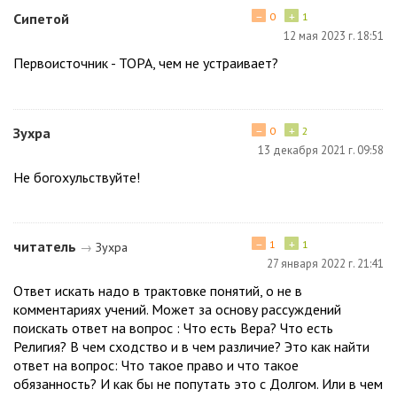
−
+
Сипетой
0
1
12 мая 2023 г. 18:51
Первоисточник - ТОРА, чем не устраивает?
−
+
Зухра
0
2
13 декабря 2021 г. 09:58
Не богохульствуйте!
−
+
читатель
1
1
→
Зухра
27 января 2022 г. 21:41
Ответ искать надо в трактовке понятий, о не в
комментариях учений. Может за основу рассуждений
поискать ответ на вопрос : Что есть Вера? Что есть
Религия? В чем сходство и в чем различие? Это как найти
ответ на вопрос: Что такое право и что такое
обязанность? И как бы не попутать это с Долгом. Или в чем