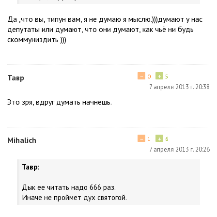
Да ,что вы, типун вам, я не думаю я мыслю.)))думают у нас
депутаты или думают, что они думают, как чьё ни будь
скоммуниздить )))
−
+
Тавр
0
5
7 апреля 2013 г. 20:38
Это зря, вдруг думать начнешь.
−
+
Мihalich
1
6
7 апреля 2013 г. 20:26
Тавр:
Дык ее читать надо 666 раз.
Иначе не проймет дух святогой.