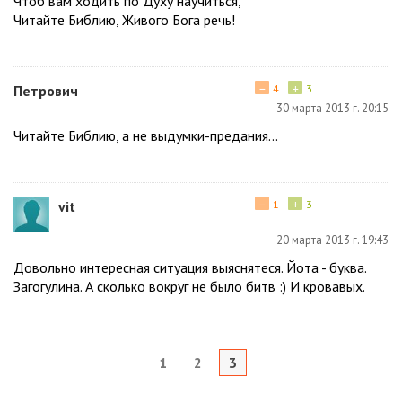
Чтоб вам ходить по Духу научиться,
Читайте Библию, Живого Бога речь!
−
+
Петрович
4
3
30 марта 2013 г. 20:15
Читайте Библию, а не выдумки-предания...
−
+
vit
1
3
20 марта 2013 г. 19:43
Довольно интересная ситуация выяснятеся. Йота - буква.
Загогулина. А сколько вокруг не было битв :) И кровавых.
1
2
3