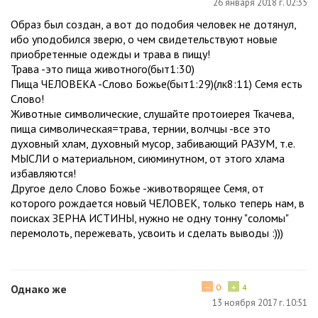
26 января 2018 г. 02:35
Образ был создан, а вот до подобия человек не дотянул,
ибо уподобился зверю, о чем свидетельствуют новые
приобретенные одежды и трава в пищу!
Трава -это пища животного(быт1:30)
Пища ЧЕЛОВЕКА -Слово Божье(быт1:29)(лк8:11) Семя есть
Слово!
Животные символические, слушайте протоиерея Ткачева,
пища символическая=трава, тернии, волчцы -все это
духовный хлам, духовный мусор, забивающий РАЗУМ, т.е.
МЫСЛИ о материальном, сиюминутном, от этого хлама
избавляются!
Другое дело Слово Божье -животворящее Семя, от
которого рождается новый ЧЕЛОВЕК, только теперь нам, в
поисках ЗЕРНА ИСТИНЫ, нужно не одну тонну "соломы"
перемолоть, пережевать, усвоить и сделать выводы :)))
−
+
Однако же
0
4
13 ноября 2017 г. 10:51