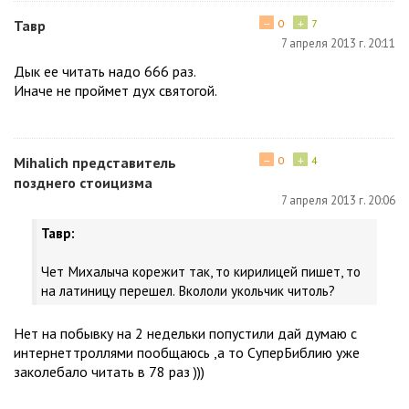
−
+
Тавр
0
7
7 апреля 2013 г. 20:11
Дык ее читать надо 666 раз.
Иначе не проймет дух святогой.
−
+
Мihalich представитель
0
4
позднего стоицизма
7 апреля 2013 г. 20:06
Тавр:
Чет Михалыча корежит так, то кирилицей пишет, то
на латиницу перешел. Вкололи укольчик читоль?
Нет на побывку на 2 недельки попустили дай думаю с
интернеттроллями пообщаюсь ,а то СуперБиблию уже
заколебало читать в 78 раз )))