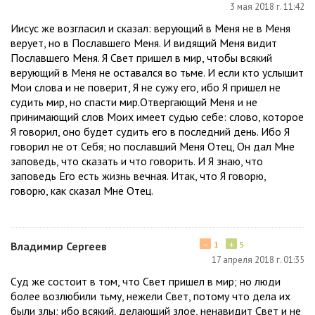
3 мая 2018 г. 11:42
Иисус же возгласил и сказал: верующий в Меня не в Меня
верует, но в Пославшего Меня. И видящий Меня видит
Пославшего Меня. Я Свет пришел в мир, чтобы всякий
верующий в Меня не оставался во тьме. И если кто услышит
Мои слова и не поверит, Я не сужу его, ибо Я пришел не
судить мир, но спасти мир.Отвергающий Меня и не
принимающий слов Моих имеет судью себе: слово, которое
Я говорил, оно будет судить его в последний день. Ибо Я
говорил не от Себя; но пославший Меня Отец, Он дал Мне
заповедь, что сказать и что говорить. И Я знаю, что
заповедь Его есть жизнь вечная. Итак, что Я говорю,
говорю, как сказал Мне Отец.
−
+
Владимир Сергеев
1
5
17 апреля 2018 г. 01:35
Суд же состоит в том, что Свет пришел в мир; но люди
более возлюбили тьму, нежели Свет, потому что дела их
были злы; ибо всякий, делающий злое, ненавидит Свет и не