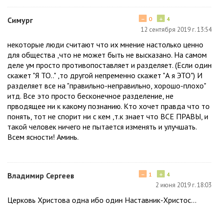
−
+
Симург
0
4
12 сентября 2019 г. 13:54
некоторые люди считают что их мнение настолько ценно
для общества ,что не может быть не высказано. На самом
деле ум просто противопоставляет и разделяет. (Если один
скажет "Я ТО.." ,то другой непременно скажет "А я ЭТО") И
разделяет все на "правильно-неправильно, хорошо-плохо"
итд. Все это просто бесконечное разделение, не
прводящее ни к какому познанию. Кто хочет правда что то
понять, тот не спорит ни с кем ,т.к знает что ВСЕ ПРАВЫ, и
такой человек ничего не пытается изменять и улучшать.
Всем ясности! Аминь.
−
+
Владимир Сергеев
1
4
2 июня 2019 г. 18:03
Церковь Христова одна ибо один Наставник-Христос...