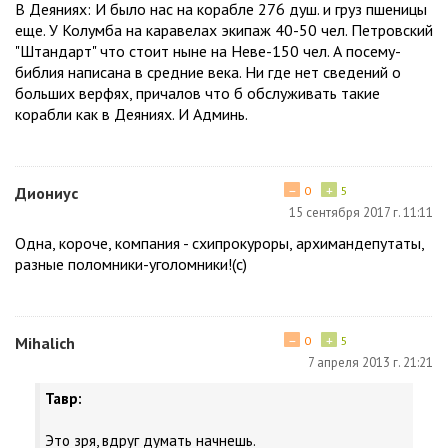
В Деяниях: И было нас на корабле 276 душ. и груз пшеницы
еще. У Колумба на каравелах экипаж 40-50 чел. Петровский
"Штандарт" что стоит ныне на Неве-150 чел. А посему-
библия написана в средние века. Ни где нет сведений о
больших верфях, причалов что б обслуживать такие
корабли как в Деяниях. И Админь.
−
+
Диониус
0
5
15 сентября 2017 г. 11:11
Одна, короче, компания - схипрокуроры, архимандепутаты,
разные поломники-уголомники!(c)
−
+
Мihalich
0
5
7 апреля 2013 г. 21:21
Тавр:
Это зря, вдруг думать начнешь.