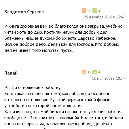
−
+
Владимир Сергеев
0
4
25 декабря 2018 г. 13:42
И книга духовная вам во благо когда она закрыта, учебник
читай хоть до дыр, постигай науки для добрых дел.
Блаженны нищие духом,ибо их есть Царство Небесное.
Всякое доброе дело, делай как для Господа. Кто добрых
дел не имеет того молитвы пусты.
−
+
Папай
1
4
10 мая 2018 г. 18:34
РПЦ и отношение к рабству
Есть такая интересная тема, как рабство, а особенно
интересно отношение Русской церкви к такой форме
устройства некоторой части общества.
Как известно, в самой библии никакого осуждения рабства
вообще нет. Это считается «нормой». Более того, в библии
часто есть призывы, направленные к рабам, где четко