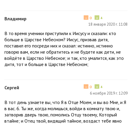
−
+
Владимир
0
4
18 января 2020 г. 11:08
В то время ученики приступили к Иисусу и сказали: кто
больше в Царстве Небесном? Иисус, призвав дитя,
поставил его посреди них и сказал: истинно, истинно
говорю вам, если не обратитесь и не будете как дети, не
войдёте в Царство Небесное; и так, кто умалится, как это
дитя, тот и больше в Царстве Небесном;
−
+
Сергей
0
4
6 ноября 2019 г. 12:09
В тот день узнаете вы, что Я в Отце Моем, и вы во Мне, и Я
в вас. 6. Ты же, когда молишься, войди в комнату твою и,
затворив дверь твою, помолись Отцу твоему, Который
втайне; и Отец твой, видящий тайное, воздаст тебе явно