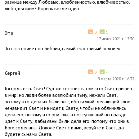
разница между Любовью, влюбленностью, влюбчивостью,
любодеятием? Корень везде один.
−
+
Это
0
1
17 июня 2021 г. 17:30
Тот, кто живет по Библии, самый счастливый человек.
−
+
Сергей
0
4
9 марта 2020 г. 16:32
Господь есть Свет! Суд же состоит в том, что Свет пришел
в мир; но люди более возлюбили тьму, нежели Свет,
потому что дела их были злы; ибо всякий, делающий злое,
ненавидит Свет и не идет к Свету, чтобы не обличились
дела его, потому что они злы, а поступающий по правде
идет к Свету, дабы явны были дела его, потому что они в
Боге соделаны. Доколе Свет с вами, веруйте в Свет, да
будете сынами Света.