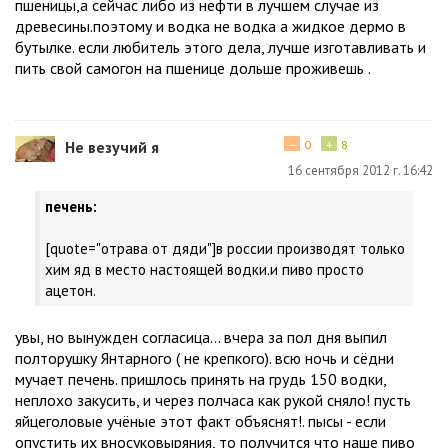
пшеницы,а сейчас либо из нефти в лучшем случае из
древесины.поэтому и водка не водка а жидкое дермо в
бутылке. если любитель этого дела, лучше изготавливать и
пить свой самогон на пшенице дольше проживешь .
−
+
Не везучий я
0
8
16 сентября 2012 г. 16:42
печень:
[quote="отрава от дяди"]в россии производят только
хим яд в место настоящей водки.и пиво просто
ацетон.
увы, но вынужден согласица... вчера за пол дня выпил
полторушку Янтарного ( не крепкого). всю ночь и сёдни
мучает печень. пришлось принять на грудь 150 водки,
неплохо закусить, и через полчаса как рукой сняло! пусть
яйцеголовые учёные этот факт объяснят!. пысы - если
опустить их вносуковыряния, то получится что наше пиво