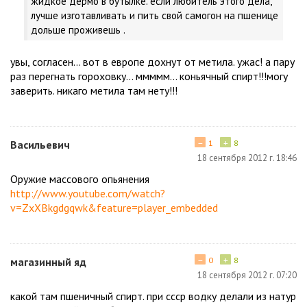
жидкое дермо в бутылке. если любитель этого дела,
лучше изготавливать и пить свой самогон на пшенице
дольше проживешь .
увы, согласен... вот в европе дохнут от метила. ужас! а пару
раз перегнать гороховку... ммммм... коньячный спирт!!!могу
заверить. никаго метила там нету!!!
−
+
Васильевич
1
8
18 сентября 2012 г. 18:46
Оружие массового опьянения
http://www.youtube.com/watch?
v=ZxXBkgdgqwk&feature=player_embedded
−
+
магазинный яд
0
8
18 сентября 2012 г. 07:20
какой там пшеничный спирт. при ссср водку делали из натур