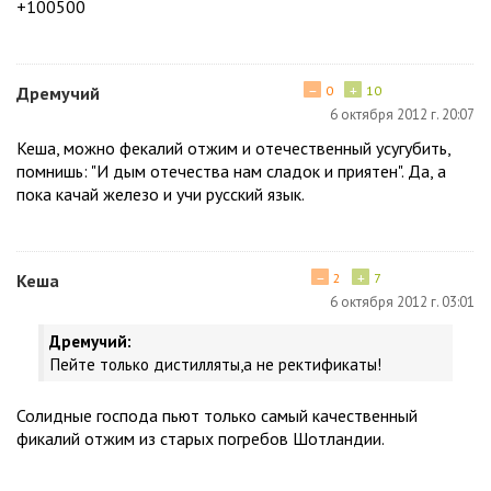
+100500
−
+
Дремучий
0
10
6 октября 2012 г. 20:07
Кеша, можно фекалий отжим и отечественный усугубить,
помнишь: "И дым отечества нам сладок и приятен". Да, а
пока качай железо и учи русский язык.
−
+
Кеша
2
7
6 октября 2012 г. 03:01
Дремучий:
Пейте только дистилляты,а не ректификаты!
Солидные господа пьют только самый качественный
фикалий отжим из старых погребов Шотландии.