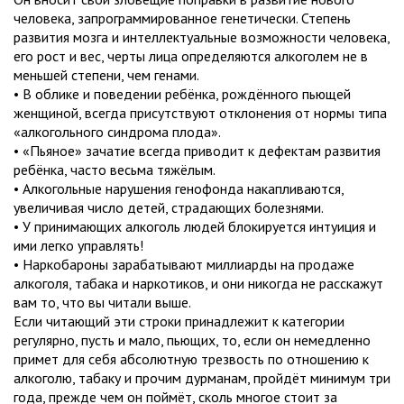
человека, запрограммированное генетически. Степень
развития мозга и интеллектуальные возможности человека,
его рост и вес, черты лица определяются алкоголем не в
меньшей степени, чем генами.
• В облике и поведении ребёнка, рождённого пьющей
женщиной, всегда присутствуют отклонения от нормы типа
«алкогольного синдрома плода».
• «Пьяное» зачатие всегда приводит к дефектам развития
ребёнка, часто весьма тяжёлым.
• Алкогольные нарушения генофонда накапливаются,
увеличивая число детей, страдающих болезнями.
• У принимающих алкоголь людей блокируется интуиция и
ими легко управлять!
• Наркобароны зарабатывают миллиарды на продаже
алкоголя, табака и наркотиков, и они никогда не расскажут
вам то, что вы читали выше.
Если читающий эти строки принадлежит к категории
регулярно, пусть и мало, пьющих, то, если он немедленно
примет для себя абсолютную трезвость по отношению к
алкоголю, табаку и прочим дурманам, пройдёт минимум три
года, прежде чем он поймёт, сколь многое стоит за