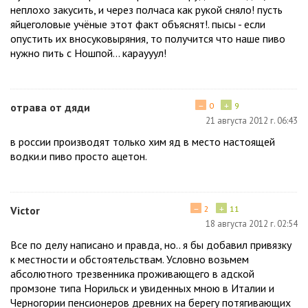
неплохо закусить, и через полчаса как рукой сняло! пусть
яйцеголовые учёные этот факт объяснят!. пысы - если
опустить их вносуковыряния, то получится что наше пиво
нужно пить с Ношпой... караууул!
−
+
отрава от дяди
0
9
21 августа 2012 г. 06:43
в россии производят только хим яд в место настоящей
водки.и пиво просто ацетон.
−
+
Victor
2
11
18 августа 2012 г. 02:54
Все по делу написано и правда, но.. я бы добавил привязку
к местности и обстоятельствам. Условно возьмем
абсолютного трезвенника проживающего в адской
промзоне типа Норильск и увиденных мною в Италии и
Черногории пенсионеров древних на берегу потягивающих