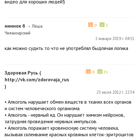
видео для хороших людей!)
−
+
ниннок б
0
2
→
Лёша
Чиланзарский
2 января 2019 г. 04:51
как можно судить то что не употреблял быдлячая логика
−
+
Здоровая Русь (
0
21
http://vk.com/zdorovaja_rus
)
25 июля 2012 г. 22:54
• Алкоголь нарушает обмен веществ в тканях всех органов
и систем человеческого организма.
• Алкоголь - нервный яд. Он нарушает химизм нейронов,
затрудняя проведение нервных импульсов.
• Алкоголь поражает кровеносную систему человека,
вызывая склеивание красных кровяных клеток-эритроцитов