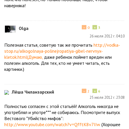
наверняка!
−
+
Olga
0
3
26 июля 2012 г. 04:10
Полезная статья, советую так же прочитать
http://vodka-
stop.ru/alkogolnaya-polinejropatiya-gibel-nervnyx-
kletok.html(Думаю,
даже ребенок поймет вреден или
полезен алкоголь. Для тех, кто не умеет читать, есть
картинки.)
−
+
Лёша Чиланзарский
2
6
25 июля 2012 г. 23:08
Полностью согласен с этой статьёй! Алкоголь никогда не
употреблял и употре*** не собираюсь. Посмотрите выпуск
Вестового "Убийство мифов":
http://www.youtube.com/watch?v=QfftK8v7IIw
(Хорошее