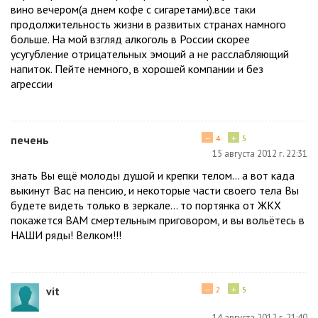
вино вечером(а днем кофе с сигаретами).все таки
продолжительность жизни в развитых странах намного
больше. На мой взгляд алкоголь в России скорее
усугубление отрицательных эмоций а не расслабляющий
напиток. Пейте немного, в хорошей компании и без
агрессии
−
+
печень
4
5
15 августа 2012 г. 22:31
знать Вы ещё молоды душой и крепки телом... а вот када
выкинут Вас на пенсию, и некоторые части своего тела Вы
будете видеть только в зеркале... то портянка от ЖКХ
покажется ВАМ смертельным приговором, и вы вольётесь в
НАШИ ряды! Велком!!!
−
+
vit
2
5
14 августа 2012 г. 21:40