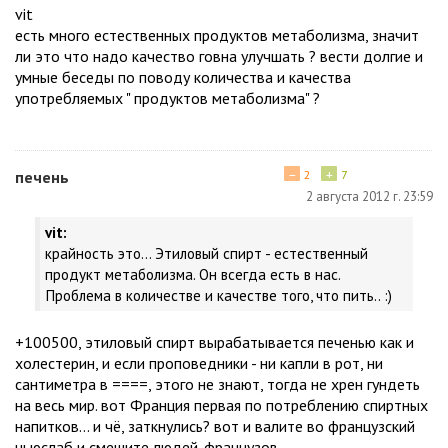
vit
есть много естественных продуктов метаболизма, значит
ли это что надо качество говна улучшать ? вести долгие и
умные беседы по поводу количества и качества
употребляемых " продуктов метаболизма" ?
−
+
печень
2
7
2 августа 2012 г. 23:59
vit:
крайность это... Этиловый спирт - естественный
продукт метаболизма. Он всегда есть в нас.
Проблема в количестве и качестве того, что пить.. :)
+100500, этиловый спирт вырабатывается печенью как и
холестерин, и если проповедники - ни капли в рот, ни
сантиметра в ====, этого не знают, тогда не хрен гундеть
на весь мир. вот Франция первая по потреблению спиртных
напитков... и чё, заткнулись? вот и валите во французский
ньюслаб и смешите людей-французов.