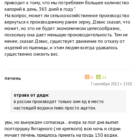
приводит к тому, что мы потребляем большее количество
калорий в день, 365 дней в году ".
На вопрос, может ли сельскохозяйственное производство
вернуться к производимому ранее зерну, Дэвис сказал, что
может, но это не будет экономически целесообразно,
поскольку она дает меньшую производительность. Тем не
менее, сказал Дэвис, существует движение по отказу от
изделий из пшеницы, и этим людям всегда удавалось
существенно снизить вес.
−
+
печень
0
11
7 сентября 2012 г. 15:01
отрава от дяди:
в россии производят только хим яд в место
настоящей водки.и пиво просто ацетон.
увы, но вынужден согласица... вчера за пол дня выпил
полторушку Янтарного ( не крепкого). всю ночь и сёдни
мучает печень. пришлось принять на грудь 150 водки,