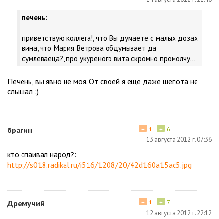
печень:
приветствую коллега!, что Вы думаете о малых дозах
вина, что Мария Ветрова обдумывает да
сумлеваеца?, про укуреного вита скромно промолчу...
Печень, вы явно не моя. От своей я еще даже шепота не
слышал :)
−
+
брагин
1
6
13 августа 2012 г. 07:36
кто спаивал народ?:
http://s018.radikal.ru/i516/1208/20/42d160a15ac5.jpg
−
+
Дремучий
1
7
12 августа 2012 г. 22:12