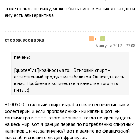
тоже пользы не вижу, может быть вино в малых дозах, но и
ему есть альтерантива
−
+
сторож зоопарка
0
9
6 августа 2012 г. 22:08
печень:
[quote="vit"]крайность это... Этиловый спирт -
естественный продукт метаболизма. Он всегда есть
в нас. Проблема в количестве и качестве того, что
пить.. :)
+100500, этиловый спирт вырабатывается печенью как и
холестерин, и если проповедники - ни капли в рот, ни
сантиметра в ====, этого не знают, тогда не хрен гундеть
на весь мир. вот Франция первая по потреблению спиртных
напитков... и чё, заткнулись? вот и валите во французский
ньюслаб и смешите людей-французов.