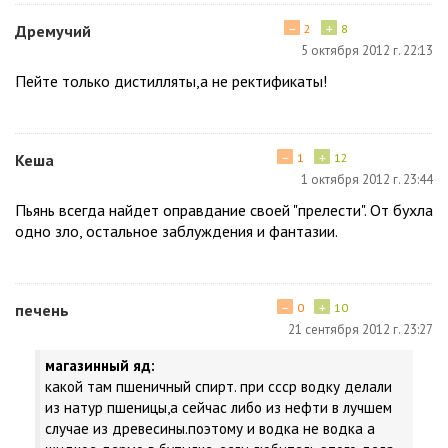
−
+
Дремучий
2
8
5 октября 2012 г. 22:13
Пейте только дистилляты,а не ректификаты!
−
+
Кеша
1
12
1 октября 2012 г. 23:44
Пьянь всегда найдет оправдание своей "прелести". От бухла
одно зло, остальное заблуждения и фантазии.
−
+
печень
0
10
21 сентября 2012 г. 23:27
магазинный яд:
какой там пшеничный спирт. при ссср водку делали
из натур пшеницы,а сейчас либо из нефти в лучшем
случае из древесины.поэтому и водка не водка а