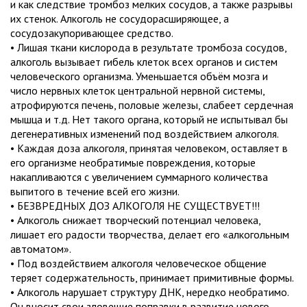
и как следствие тромбоз мелких сосудов, а также разрывы
их стенок. Алкоголь не сосудорасширяющее, а
сосудозакупоривающее средство.
• Лишая ткани кислорода в результате тромбоза сосудов,
алкоголь вызывает гибель клеток всех органов и систем
человеческого организма. Уменьшается объём мозга и
число нервных клеток центральной нервной системы,
атрофируются печень, половые железы, слабеет сердечная
мышца и т.д. Нет такого органа, который не испытывал бы
дегенеративных изменений под воздействием алкоголя.
• Каждая доза алкоголя, принятая человеком, оставляет в
его организме необратимые повреждения, которые
накапливаются с увеличением суммарного количества
выпитого в течение всей его жизни.
• БЕЗВРЕДНЫХ ДОЗ АЛКОГОЛЯ НЕ СУЩЕСТВУЕТ!!!
• Алкоголь снижает творческий потенциал человека,
лишает его радости творчества, делает его «алкогольным
автоматом».
• Под воздействием алкоголя человеческое общение
теряет содержательность, принимает примитивные формы.
• Алкоголь нарушает структуру ДНК, нередко необратимо.
Он вносит свои зловещие поправки в развитие нового