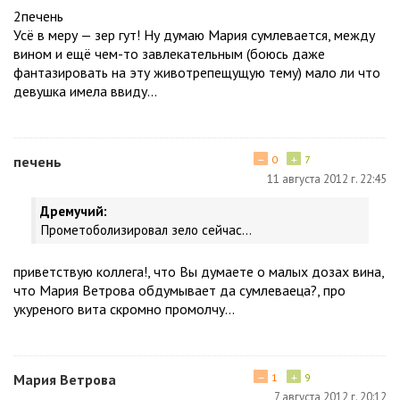
2печень
Усё в меру — зер гут! Ну думаю Мария сумлевается, между
вином и ещё чем-то завлекательным (боюсь даже
фантазировать на эту животрепещущую тему) мало ли что
девушка имела ввиду...
−
+
печень
0
7
11 августа 2012 г. 22:45
Дремучий:
Прометоболизировал зело сейчас...
приветствую коллега!, что Вы думаете о малых дозах вина,
что Мария Ветрова обдумывает да сумлеваеца?, про
укуреного вита скромно промолчу...
−
+
Мария Ветрова
1
9
7 августа 2012 г. 20:12