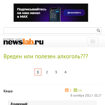
Показат
меню
Вреден или полезен алкоголь???
1
2
3
4
−
+
Кеша
3
10
8 октября 2012 г. 01:27
Дремучий: