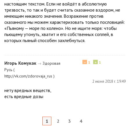
настоящим текстом. Если не войдёт в абсолютную
трезвость, то так и будет считать сказанное вздором, не
имеющим никакого значения. Возражение против
сказанного мы можем характеризовать только пословицей:
«Пьяному — море по колено». Но не ищите моря: чтобы
пьющему утонуть, хватит и его собственных соплей, в
которых пьяный способен захлебнуться.
−
+
Игорь Комукак
1
1
→
Здоровая
Русь (
http://vk.com/zdorovaja_rus )
2 июня 2018 г. 19:49
нету вредных веществ,
есть вредные дозы
1
2
3
4