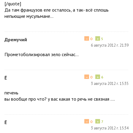
[/quote]
Да там французов еле осталось, а так- всё сплошь
непьющие мусульмане...
−
+
Дремучий
0
5
6 августа 2012 г. 21:39
Прометоболизировал зело сейчас...
−
+
Ё
0
6
3 августа 2012 г. 15:35
печень
вы вообще про что? у вас какая то речь не связная ....
−
+
Ё
0
7
3 августа 2012 г. 15:34