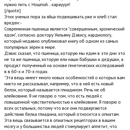
нужно пить с Ношпой... караууул!
[/quote]
Этих ученых пора за яйца подвешивать.уже и хлеб стал
вреден:-
Современная пшеница является "совершенным, хронический
ядом", согласно доктору Уильяму Дэвису, кардиологу,
который недавно опубликовал книгу об одном из самых
популярных зёрен в мире.
Дэвис сказал, что пшеница, которую мы едим в эти дни это
не та же пшеница, которую ели наши бабушки и дедушки, а
продукт полученный на основе генетических исследований
в в 60-х и 70-х годах.
"Эта вещь имеет много новых особенностей о которых вам
никто не рассказывал, например, что в ней есть новый
белок, который называется глиадином. Речь не об
клейковине. Я не говорю о том, что есть людей с
повышенной чувствительностью к клейковине. Я говорю о
всех остальных, потому что все они подвергаются
действию белка глиадина, который относится к опиатам.
Эта вещь связывается в опиатных рецепторах в вашем
мозгу и у большинства людей стимулирует аппетит, что