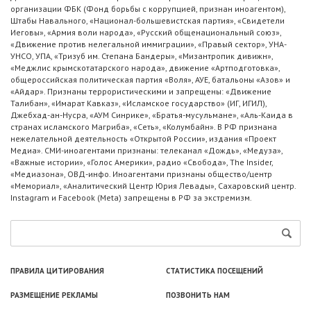
организации ФБК (Фонд борьбы с коррупцией, признан иноагентом),
Штабы Навального, «Национал-большевистская партия», «Свидетели
Иеговы», «Армия воли народа», «Русский общенациональный союз»,
«Движение против нелегальной иммиграции», «Правый сектор», УНА-
УНСО, УПА, «Тризуб им. Степана Бандеры», «Мизантропик дивижн»,
«Меджлис крымскотатарского народа», движение «Артподготовка»,
общероссийская политическая партия «Воля», АУЕ, батальоны «Азов» и
«Айдар». Признаны террористическими и запрещены: «Движение
Талибан», «Имарат Кавказ», «Исламское государство» (ИГ, ИГИЛ),
Джебхад-ан-Нусра, «АУМ Синрике», «Братья-мусульмане», «Аль-Каида в
странах исламского Магриба», «Сеть», «Колумбайн». В РФ признана
нежелательной деятельность «Открытой России», издания «Проект
Медиа». СМИ-иноагентами признаны: телеканал «Дождь», «Медуза»,
«Важные истории», «Голос Америки», радио «Свобода», The Insider,
«Медиазона», ОВД-инфо. Иноагентами признаны общество/центр
«Мемориал», «Аналитический Центр Юрия Левады», Сахаровский центр.
Instagram и Facebook (Metа) запрещены в РФ за экстремизм.
ПРАВИЛА ЦИТИРОВАНИЯ
СТАТИСТИКА ПОСЕЩЕНИЙ
РАЗМЕЩЕНИЕ РЕКЛАМЫ
ПОЗВОНИТЬ НАМ