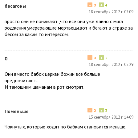
−
+
бесагоны
0
4
18 сентября 2012 г. 07:09
просто они не понимают ,что все они уже давно с мига
роджения умерерающие мертвецы.вот и бегают в страхе за
бесом за каким то интересом.
−
+
0
0
3
18 сентября 2012 г. 05:29
Они вместо бабок церкви божии всё больше
предпочитают...
И тамошним шаманам в рот смотрят.
−
+
Поменьше
0
3
13 сентября 2012 г. 14:09
Чокнутых, которые ходят по бабкам становится меньше.