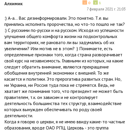
−
+
Алхимик
0
1
7 февраля 2021 г. 21:03
:) А-а... Вас дезинформировали. Это понятно. Т.е. вы
принялись исполнять пророчества, но что-то пошло не так?
:) С русскими по-русски и на русском. Исходя из успешности
улучшения общего комфорта жизни на подконтрольных
вам территориях, не рановато ли вы задумались об их
увеличении? Или мотив не в этом? :) Понимаете, есть
определенные признаки того, когда страна разворачивает
свой курс на независимость. Главными из которых, на какие
следует обратить внимание, являются прекращение
обобщения внутренней экономики с внешней. То же
касается и политики. Это прерогатива развитых стран. Но,
ни Украина, ни Россия туда пока не стремятся. Ведь, не
хватает же понимания того, что президент не может быть
правителем, т.к. он зависим и не контролирует
деятельность большинства тех структур, взаимодействие
которых вынужден обеспечивать по роду своей
деятельности.
Когда я говорю о церкви, я не имею ввиду какие-то частные
образования, вроде ОАО РПЦ. Церковь - это группа