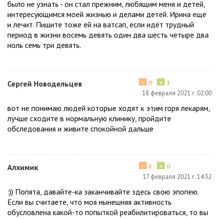
было не узнать - он стал прежним, любящим меня и детей,
интересующимся моей жизнью и делами детей. Ирина еще
и лечит. Пишите тоже ей на ватсап, если идёт трудный
период в жизни восемь девять один два шесть четыре два
ноль семь три девять.
−
+
Сергей Новодельцев
0
1
18 февраля 2021 г. 02:00
вот не понимаю людей которые ходят к этим горя лекарям,
лучше сходите в нормальную клинику, пройдите
обследования и живите спокойной дальше
−
+
Алхимик
1
0
17 февраля 2021 г. 14:32
:)) Попята, давайте-ка заканчивайте здесь свою эпопею.
Если вы считаете, что моя нынешняя активность
обусловлена какой-то попыткой реабилитироваться, то вы