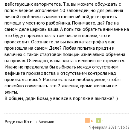
действующих авторитетов. Т.е. вы можете обсуждать с
попом верное исполнение 10 заповедей, но для решения
личной проблемы взаимоотношений пойдете просить
помощи у местного разбойника. Понимаете, да? Где на
самом деле церковь ваша. А попытки обратить внимание на
это будут пресекаться в том числе и попами, что и
происходит. Осознаете ли вы какая катастрофа у вас
произошла на самом Деле? Любая попытка придти к
величию с такой стартовой позиции изначально обречена
на провал. Очевидно, ваша элита к величию не стремится.
Иначе не предлагала бы выбирать между отсутствием
дефицита производства и отсутствием контроля над
производством. У России есть все необходимое, чтобы
спокойно совмещать эти 2 явления, кроме желания ее
элиты.
В общем, дяди Вовы, у вас все в порядке в экипаже? :)
−
+
Редиска Кэт
0
1
→
Алхимик
9 февраля 2021 г. 16:32