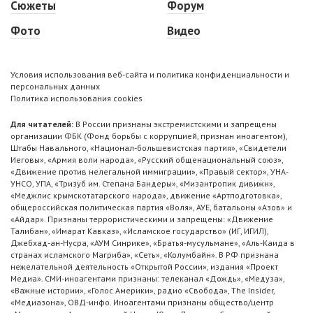
Сюжеты
Форум
Фото
Видео
Условия использования веб-сайта и политика конфиденциальности и
персональных данных
Политика использования cookies
Для читателей:
В России признаны экстремистскими и запрещены
организации ФБК (Фонд борьбы с коррупцией, признан иноагентом),
Штабы Навального, «Национал-большевистская партия», «Свидетели
Иеговы», «Армия воли народа», «Русский общенациональный союз»,
«Движение против нелегальной иммиграции», «Правый сектор», УНА-
УНСО, УПА, «Тризуб им. Степана Бандеры», «Мизантропик дивижн»,
«Меджлис крымскотатарского народа», движение «Артподготовка»,
общероссийская политическая партия «Воля», АУЕ, батальоны «Азов» и
«Айдар». Признаны террористическими и запрещены: «Движение
Талибан», «Имарат Кавказ», «Исламское государство» (ИГ, ИГИЛ),
Джебхад-ан-Нусра, «АУМ Синрике», «Братья-мусульмане», «Аль-Каида в
странах исламского Магриба», «Сеть», «Колумбайн». В РФ признана
нежелательной деятельность «Открытой России», издания «Проект
Медиа». СМИ-иноагентами признаны: телеканал «Дождь», «Медуза»,
«Важные истории», «Голос Америки», радио «Свобода», The Insider,
«Медиазона», ОВД-инфо. Иноагентами признаны общество/центр