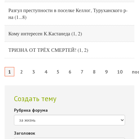
Разгул преступности в поселке Келлог, Туруханского р-
на
(
1
...
8
)
Кому интересен К.Кастанеда
(
1
,
2
)
ТРИЗНА ОТ ТРЁХ СМЕРТЕЙ!
(
1
,
2
)
1
2
3
4
5
6
7
8
9
10
по
Создать тему
Рубрика форума
Заголовок