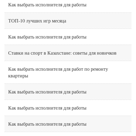
Как выбрать исполнителя для работы
ТОП-10 лучших игр месяца
Как выбрать исполнителя для работы
Ставки на спорт в Казахстане: советы для новичков
Как выбрать исполнителя для работ по ремонту
квартиры
Как выбрать исполнителя для работы
Как выбрать исполнителя для работы
Как выбрать исполнителя для работы