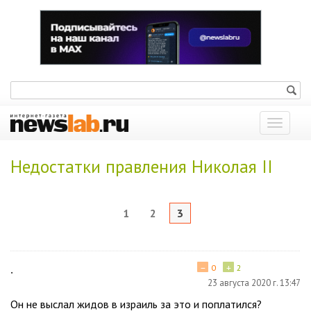
Показат
меню
Недостатки правления Николая ІІ
1
2
3
−
+
.
0
2
23 августа 2020 г. 13:47
Он не выслал жидов в израиль за это и поплатился?