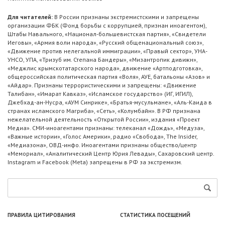
Для читателей:
В России признаны экстремистскими и запрещены
организации ФБК (Фонд борьбы с коррупцией, признан иноагентом),
Штабы Навального, «Национал-большевистская партия», «Свидетели
Иеговы», «Армия воли народа», «Русский общенациональный союз»,
«Движение против нелегальной иммиграции», «Правый сектор», УНА-
УНСО, УПА, «Тризуб им. Степана Бандеры», «Мизантропик дивижн»,
«Меджлис крымскотатарского народа», движение «Артподготовка»,
общероссийская политическая партия «Воля», АУЕ, батальоны «Азов» и
«Айдар». Признаны террористическими и запрещены: «Движение
Талибан», «Имарат Кавказ», «Исламское государство» (ИГ, ИГИЛ),
Джебхад-ан-Нусра, «АУМ Синрике», «Братья-мусульмане», «Аль-Каида в
странах исламского Магриба», «Сеть», «Колумбайн». В РФ признана
нежелательной деятельность «Открытой России», издания «Проект
Медиа». СМИ-иноагентами признаны: телеканал «Дождь», «Медуза»,
«Важные истории», «Голос Америки», радио «Свобода», The Insider,
«Медиазона», ОВД-инфо. Иноагентами признаны общество/центр
«Мемориал», «Аналитический Центр Юрия Левады», Сахаровский центр.
Instagram и Facebook (Metа) запрещены в РФ за экстремизм.
ПРАВИЛА ЦИТИРОВАНИЯ
СТАТИСТИКА ПОСЕЩЕНИЙ