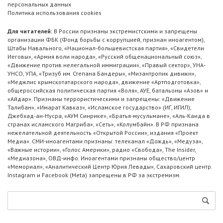
персональных данных
Политика использования cookies
Для читателей:
В России признаны экстремистскими и запрещены
организации ФБК (Фонд борьбы с коррупцией, признан иноагентом),
Штабы Навального, «Национал-большевистская партия», «Свидетели
Иеговы», «Армия воли народа», «Русский общенациональный союз»,
«Движение против нелегальной иммиграции», «Правый сектор», УНА-
УНСО, УПА, «Тризуб им. Степана Бандеры», «Мизантропик дивижн»,
«Меджлис крымскотатарского народа», движение «Артподготовка»,
общероссийская политическая партия «Воля», АУЕ, батальоны «Азов» и
«Айдар». Признаны террористическими и запрещены: «Движение
Талибан», «Имарат Кавказ», «Исламское государство» (ИГ, ИГИЛ),
Джебхад-ан-Нусра, «АУМ Синрике», «Братья-мусульмане», «Аль-Каида в
странах исламского Магриба», «Сеть», «Колумбайн». В РФ признана
нежелательной деятельность «Открытой России», издания «Проект
Медиа». СМИ-иноагентами признаны: телеканал «Дождь», «Медуза»,
«Важные истории», «Голос Америки», радио «Свобода», The Insider,
«Медиазона», ОВД-инфо. Иноагентами признаны общество/центр
«Мемориал», «Аналитический Центр Юрия Левады», Сахаровский центр.
Instagram и Facebook (Metа) запрещены в РФ за экстремизм.