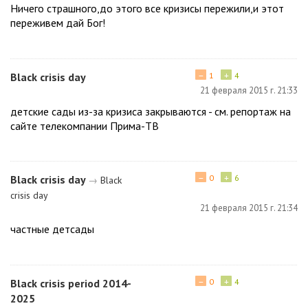
Ничего страшного,до этого все кризисы пережили,и этот
переживем дай Бог!
−
+
Black crisis day
1
4
21 февраля 2015 г. 21:33
детские сады из-за кризиса закрываются - см. репортаж на
сайте телекомпании Прима-ТВ
−
+
Black crisis day
0
6
→
Black
crisis day
21 февраля 2015 г. 21:34
частные детсады
−
+
Black crisis period 2014-
0
4
2025