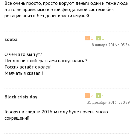
Все очень просто, просто воруют деньги одни и теже люди
а это не приемлимо в этой феодальной системе без
ротации вниз и без денег власти имущей.
−
+
sdoba
1
1
8 января 2016 г. 03:34
О чём это вы тут?
Пендосов с либерастами наслушались ?!
Россия встаёт с колен!
Малчать я сказал!!
−
+
Black crisis day
2
1
31 декабря 2015 г. 20:59
Говорят в след.-м 2016-м году будет очень много
сокращений