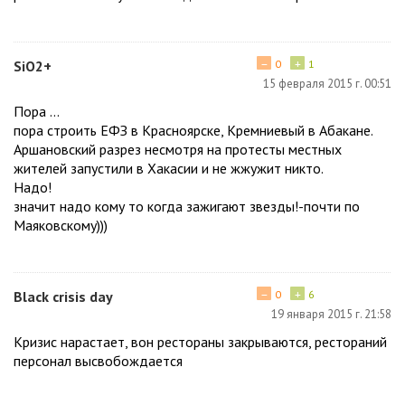
−
+
SiO2+
0
1
15 февраля 2015 г. 00:51
Пора ...
пора строить ЕФЗ в Красноярске, Кремниевый в Абакане.
Аршановский разрез несмотря на протесты местных
жителей запустили в Хакасии и не жжужит никто.
Надо!
значит надо кому то когда зажигают звезды!-почти по
Маяковскому)))
−
+
Black crisis day
0
6
19 января 2015 г. 21:58
Кризис нарастает, вон рестораны закрываются, рестораний
персонал высвобождается