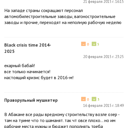
21 февраля 2015 г. 16:15
На западе страны сокращают персонал
автомобилестроительные заводы, вагоностроительные
заводы и прочие, переходят на неполную рабочую неделю
−
+
Black crisis time 2014-
0
5
2025
20 февраля 2015 г. 23:25
екарный бабай!
все только начинается!
настоящий кризис будет в 2016-м!
−
+
Праворульный мушкетер
0
3
16 февраля 2015 г. 18:49
В Абакане все рады вредному строительству возле озер -
там на туиме что то шаманят. так чт овсе плохо... но им
рабочие места нужны и бюджет пополнять треба