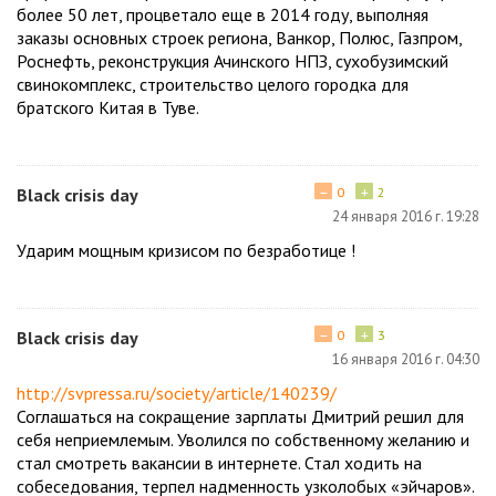
более 50 лет, процветало еще в 2014 году, выполняя
заказы основных строек региона, Ванкор, Полюс, Газпром,
Роснефть, реконструкция Ачинского НПЗ, сухобузимский
свинокомплекс, строительство целого городка для
братского Китая в Туве.
−
+
Black crisis day
0
2
24 января 2016 г. 19:28
Ударим мощным кризисом по безработице !
−
+
Black crisis day
0
3
16 января 2016 г. 04:30
http://svpressa.ru/society/article/140239/
Соглашаться на сокращение зарплаты Дмитрий решил для
себя неприемлемым. Уволился по собственному желанию и
стал смотреть вакансии в интернете. Стал ходить на
собеседования, терпел надменность узколобых «эйчаров».