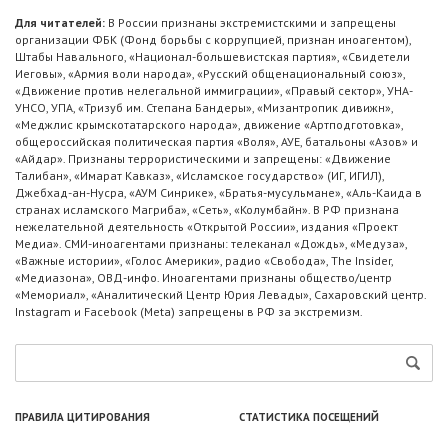
Для читателей:
В России признаны экстремистскими и запрещены
организации ФБК (Фонд борьбы с коррупцией, признан иноагентом),
Штабы Навального, «Национал-большевистская партия», «Свидетели
Иеговы», «Армия воли народа», «Русский общенациональный союз»,
«Движение против нелегальной иммиграции», «Правый сектор», УНА-
УНСО, УПА, «Тризуб им. Степана Бандеры», «Мизантропик дивижн»,
«Меджлис крымскотатарского народа», движение «Артподготовка»,
общероссийская политическая партия «Воля», АУЕ, батальоны «Азов» и
«Айдар». Признаны террористическими и запрещены: «Движение
Талибан», «Имарат Кавказ», «Исламское государство» (ИГ, ИГИЛ),
Джебхад-ан-Нусра, «АУМ Синрике», «Братья-мусульмане», «Аль-Каида в
странах исламского Магриба», «Сеть», «Колумбайн». В РФ признана
нежелательной деятельность «Открытой России», издания «Проект
Медиа». СМИ-иноагентами признаны: телеканал «Дождь», «Медуза»,
«Важные истории», «Голос Америки», радио «Свобода», The Insider,
«Медиазона», ОВД-инфо. Иноагентами признаны общество/центр
«Мемориал», «Аналитический Центр Юрия Левады», Сахаровский центр.
Instagram и Facebook (Metа) запрещены в РФ за экстремизм.
ПРАВИЛА ЦИТИРОВАНИЯ
СТАТИСТИКА ПОСЕЩЕНИЙ