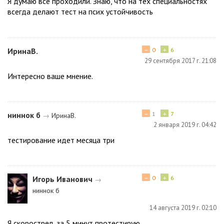
Я думаю все проходили. Знаю, что на тех специальностях
всегда делают тест на псих устойчивость
−
+
ИринаВ.
0
6
29 сентября 2017 г. 21:08
Интересно ваше мнение.
−
+
ниннок б
1
7
→
ИринаВ.
2 января 2019 г. 04:42
тестирование идет месяца три
−
+
Игорь Иванович
0
6
→
ниннок б
14 августа 2019 г. 02:10
Я скорострел, за 5 минут протестирую.