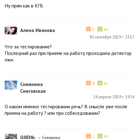
Ну прям как в КГБ.
−
+
Алена Иванова
1
10
30 сентября 2019 г. 23:17
Что за тестирование?
Последний раз при приеме на работу проходила детектор
лжи.
−
+
Снежинка
0
12
Снеговская
24 апреля 2019 г. 19:54
О каком именно тестировании речь? В смысле уже после
приема на работу ? или при собеседовании?
−
+
ОJIEНЬ
1
15
→
Снежинка