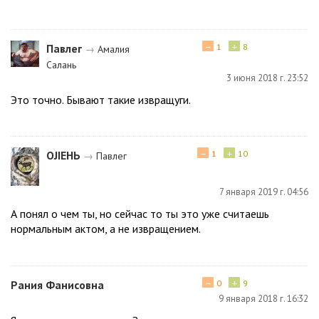
−
+
Павлег
1
8
→
Амалия
Салань
3 июня 2018 г. 23:52
Это точно. Бывают такие извращуги.
−
+
ОJIEНЬ
1
10
→
Павлег
7 января 2019 г. 04:56
А понял о чем ты, но сейчас то ты это уже считаешь
нормальным актом, а не извращением.
−
+
Рания Фанисовна
0
9
9 января 2018 г. 16:32