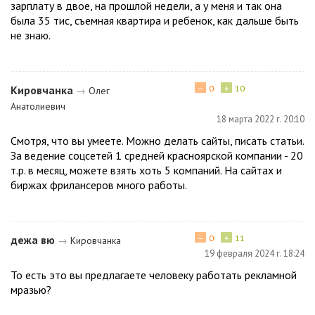
зарплату в двое, на прошлой недели, а у меня и так она
была 35 тис, съемная квартира и ребенок, как дальше быть
не знаю.
−
+
Кировчанка
0
10
→
Олег
Анатолиевич
18 марта 2022 г. 20:10
Смотря, что вы умеете. Можно делать сайты, писать статьи.
За ведение соцсетей 1 средней красноярской компании - 20
т.р. в месяц, можете взять хоть 5 компаний. На сайтах и
биржах фрилансеров много работы.
−
+
дежа вю
0
11
→
Кировчанка
19 февраля 2024 г. 18:24
То есть это вы предлагаете человеку работать рекламной
мpазью?