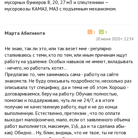
мусорных бункеров 8, 20, 27 м3 и спецтехники —
мусоровозы КАМАЗ, МАЗ с подъемным механизмом.
−
+
Марта Абигненте
2
9
20 июня 2020 г. 12:34
Не знаю, так ли это, или так везет мне - регулярно
сталкиваюсь с теми, кто по тем, или иным причинам ищут
работу на удаленке. Особых навыков не имеют, вкладывать
- нечего, но работать хотят...
Предлагаю то, чем занимаюсь сама - работу на сайте
знакомств. Не буду описывать подробности, несколько раз
описывала тут специфику, да и тема не об этом. Хорошо -
договариваемся, беру на работу. Обучаю полностью,
помогаю и поддерживаю, чуть ли не 24/7, а в итоге
получаю не качественную работу, ещё и не до конца
выполненную. Естественно, претензии , что по оплате
выходит мало(конечно, мало, если от заявленного объема
работ выполняется, максимум, 1\6, да и та сделана абы-
как). Обидно... Ну, блин, видишь, что не твое, ты не готов