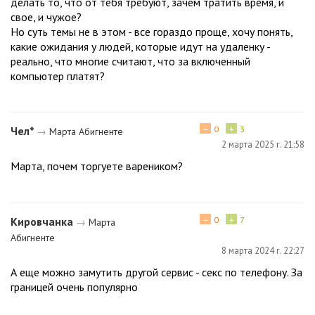
делать то, что от тебя требуют, зачем тратить время, и
свое, и чужое?
Но суть темы не в этом - все гораздо проще, хочу понять,
какие ожидания у людей, которые идут на удаленку -
реально, что многие считают, что за включенный
компьютер платят?
−
+
Чел*
0
3
→
Марта Абигненте
2 марта 2025 г. 21:58
Марта, почем торгуете вареником?
−
+
Кировчанка
0
7
→
Марта
Абигненте
8 марта 2024 г. 22:27
А еще можно замутить другой сервис - секс по телефону. За
границей очень популярно