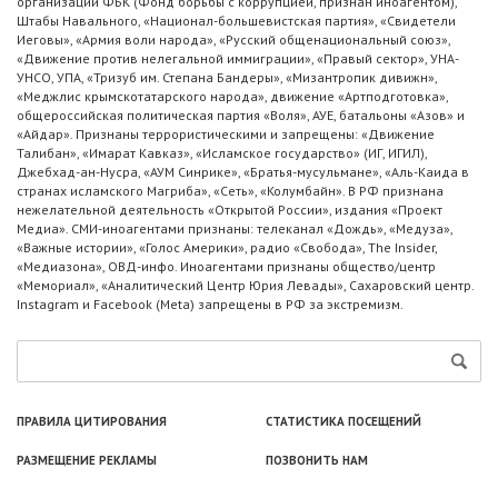
организации ФБК (Фонд борьбы с коррупцией, признан иноагентом),
Штабы Навального, «Национал-большевистская партия», «Свидетели
Иеговы», «Армия воли народа», «Русский общенациональный союз»,
«Движение против нелегальной иммиграции», «Правый сектор», УНА-
УНСО, УПА, «Тризуб им. Степана Бандеры», «Мизантропик дивижн»,
«Меджлис крымскотатарского народа», движение «Артподготовка»,
общероссийская политическая партия «Воля», АУЕ, батальоны «Азов» и
«Айдар». Признаны террористическими и запрещены: «Движение
Талибан», «Имарат Кавказ», «Исламское государство» (ИГ, ИГИЛ),
Джебхад-ан-Нусра, «АУМ Синрике», «Братья-мусульмане», «Аль-Каида в
странах исламского Магриба», «Сеть», «Колумбайн». В РФ признана
нежелательной деятельность «Открытой России», издания «Проект
Медиа». СМИ-иноагентами признаны: телеканал «Дождь», «Медуза»,
«Важные истории», «Голос Америки», радио «Свобода», The Insider,
«Медиазона», ОВД-инфо. Иноагентами признаны общество/центр
«Мемориал», «Аналитический Центр Юрия Левады», Сахаровский центр.
Instagram и Facebook (Metа) запрещены в РФ за экстремизм.
ПРАВИЛА ЦИТИРОВАНИЯ
СТАТИСТИКА ПОСЕЩЕНИЙ
РАЗМЕЩЕНИЕ РЕКЛАМЫ
ПОЗВОНИТЬ НАМ