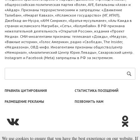
общероссийская политическая партия «Воля», АУЕ, батальоны «Азов» и
«Айдар». Признаны террористическими и запрещены: «Движение
Талибан», «Имарат Кавказ», «Исламское государство» (ИГ, ИГИЛ),
Джебхад-ан-Нусра, «АУМ Синрике», «Братья-мусульмане», «Аль-Каида в
странах исламского Магриба», «Сеть», «Колумбайн». В РФ признана
нежелательной деятельность «Открытой России», издания «Проект
Медиа». СМИ-иноагентами признаны: телеканал «Дождь», «Медуза»,
«Важные истории», «Голос Америки», радио «Свобода», The Insider,
«Медиазона», ОВД-инфо. Иноагентами признаны общество/центр
«Мемориал», «Аналитический Центр Юрия Левады», Сахаровский центр.
Instagram и Facebook (Metа) запрещены в РФ за экстремизм.
ПРАВИЛА ЦИТИРОВАНИЯ
СТАТИСТИКА ПОСЕЩЕНИЙ
РАЗМЕЩЕНИЕ РЕКЛАМЫ
ПОЗВОНИТЬ НАМ
We use cookies to ensure that you have the best experience on our website. If
© ООО «Лаборатория Новоcтей», 2003—2026.