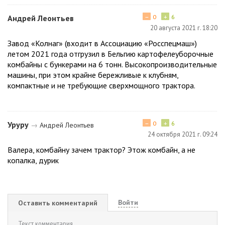
−
+
Андрей Леонтьев
0
6
20 августа 2021 г. 18:20
Завод «Колнаг» (входит в Ассоциацию «Росспецмаш»)
летом 2021 года отгрузил в Бельгию картофелеуборочные
комбайны с бункерами на 6 тонн. Высокопроизводительные
машины, при этом крайне бережливые к клубням,
компактные и не требующие сверхмощного трактора.
−
+
Уруру
0
6
→
Андрей Леонтьев
24 октября 2021 г. 09:24
Валера, комбайну зачем трактор? Этож комбайн, а не
копалка, дурик
Войти
Оставить комментарий
Текст комментария