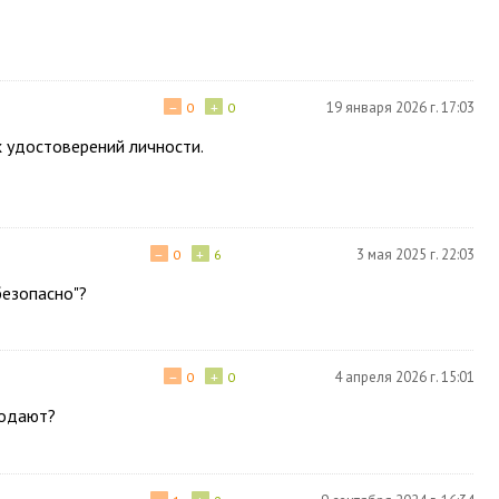
−
+
19 января 2026 г. 17:03
0
0
 удостоверений личности.
−
+
3 мая 2025 г. 22:03
0
6
безопасно"?
−
+
4 апреля 2026 г. 15:01
0
0
родают?