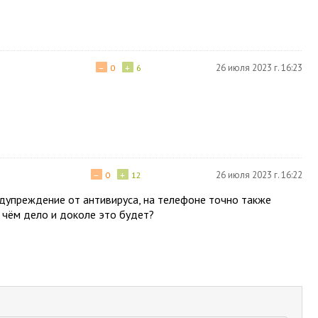
−
+
26 июля 2023 г. 16:23
0
6
−
+
26 июля 2023 г. 16:22
0
12
едупреждение от антивируса, на телефоне точно также
 чём дело и доколе это будет?