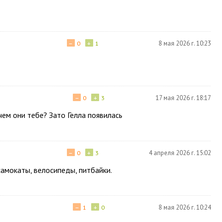
−
+
8 мая 2026 г. 10:23
0
1
−
+
17 мая 2026 г. 18:17
0
3
ачем они тебе? Зато Гелла появилась
−
+
4 апреля 2026 г. 15:02
0
3
самокаты, велосипеды, питбайки.
−
+
8 мая 2026 г. 10:24
1
0