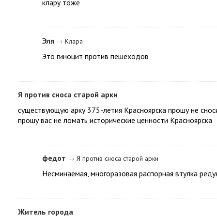
клару тоже
Эля
→
Клара
Это гиноцит против пешеходов
Я против сноса старой арки
существующую арку 375-летия Красноярска прошу не сносит
прошу вас не ломать исторические ценности Красноярска
федот
→
Я против сноса старой арки
Несминаемая, многоразовая распорная втулка реду
Житель города