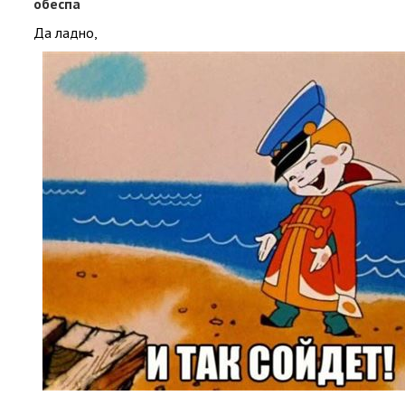
обеспа
Да ладно,