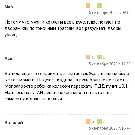
−
+
Nvb
1
1
6 сентября 2025 г. 09:32
Потому что мухи и котлеты все в куче, плюс летают по
дворам как по гоночным трассам, вот результат, дворы
убийцы
−
+
Ася
7
1
5 сентября 2025 г. 17:25
Водила еще что оправдаться пытается. Жаль папы не было
в этот момент. Надеюсь водила за руль больше не сядет.
Мог запросто ребенка колесом переехать. ПДД пункт 10.1.
Надеюсь прав ГАИ лишат пожизнено и на авто и на
самокаты и даже на велики
−
+
Василий
0
2
5 сентября 2025 г. 16:47