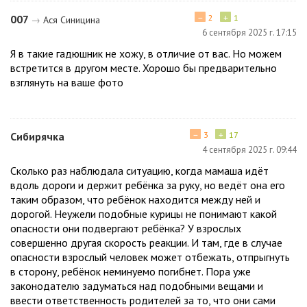
−
+
007
2
1
→
Ася Синицина
6 сентября 2025 г. 17:15
Я в такие гадюшник не хожу, в отличие от вас. Но можем
встретится в другом месте. Хорошо бы предварительно
взглянуть на ваше фото
−
+
Сибирячка
3
17
4 сентября 2025 г. 09:44
Сколько раз наблюдала ситуацию, когда мамаша идёт
вдоль дороги и держит ребёнка за руку, но ведёт она его
таким образом, что ребёнок находится между ней и
дорогой. Неужели подобные курицы не понимают какой
опасности они подвергают ребёнка? У взрослых
совершенно другая скорость реакции. И там, где в случае
опасности взрослый человек может отбежать, отпрыгнуть
в сторону, ребёнок неминуемо погибнет. Пора уже
законодателю задуматься над подобными вещами и
ввести ответственность родителей за то, что они сами