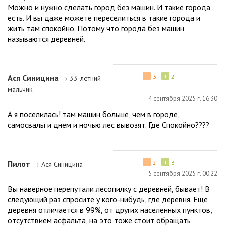
Можно и нужно сделать город без машин. И такие города
есть. И вы даже можете переселиться в такие города и
жить там спокойно. Потому что города без машин
называются деревней.
−
+
Ася Синицина
3
2
→
33-летний
мальчик
4 сентября 2025 г. 16:30
А я поселилась! там машин больше, чем в городе,
самосвалы и днем и ночью лес вывозят. Где Спокойно????
−
+
Пилот
2
3
→
Ася Синицина
5 сентября 2025 г. 00:22
Вы наверное перепутали лесопилку с деревней, бывает! В
следующий раз спросите у кого-нибудь, где деревня. Еще
деревня отличается в 99%, от других населенных пунктов,
отсутствием асфальта, на это тоже стоит обращать