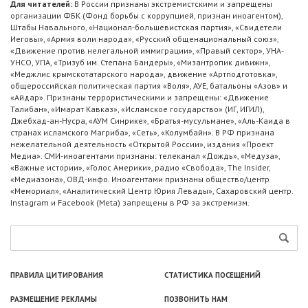
Для читателей:
В России признаны экстремистскими и запрещены
организации ФБК (Фонд борьбы с коррупцией, признан иноагентом),
Штабы Навального, «Национал-большевистская партия», «Свидетели
Иеговы», «Армия воли народа», «Русский общенациональный союз»,
«Движение против нелегальной иммиграции», «Правый сектор», УНА-
УНСО, УПА, «Тризуб им. Степана Бандеры», «Мизантропик дивижн»,
«Меджлис крымскотатарского народа», движение «Артподготовка»,
общероссийская политическая партия «Воля», АУЕ, батальоны «Азов» и
«Айдар». Признаны террористическими и запрещены: «Движение
Талибан», «Имарат Кавказ», «Исламское государство» (ИГ, ИГИЛ),
Джебхад-ан-Нусра, «АУМ Синрике», «Братья-мусульмане», «Аль-Каида в
странах исламского Магриба», «Сеть», «Колумбайн». В РФ признана
нежелательной деятельность «Открытой России», издания «Проект
Медиа». СМИ-иноагентами признаны: телеканал «Дождь», «Медуза»,
«Важные истории», «Голос Америки», радио «Свобода», The Insider,
«Медиазона», ОВД-инфо. Иноагентами признаны общество/центр
«Мемориал», «Аналитический Центр Юрия Левады», Сахаровский центр.
Instagram и Facebook (Metа) запрещены в РФ за экстремизм.
ПРАВИЛА ЦИТИРОВАНИЯ
СТАТИСТИКА ПОСЕЩЕНИЙ
РАЗМЕЩЕНИЕ РЕКЛАМЫ
ПОЗВОНИТЬ НАМ