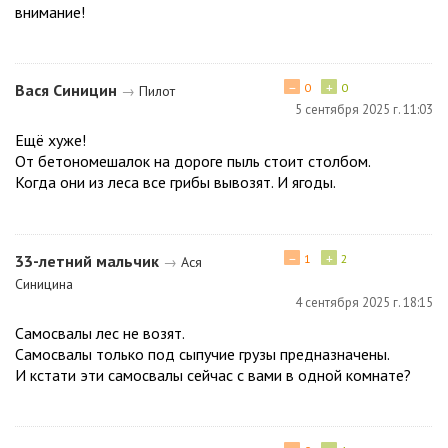
внимание!
−
+
Вася Синицин
0
0
→
Пилот
5 сентября 2025 г. 11:03
Ещё хуже!
От бетономешалок на дороге пыль стоит столбом.
Когда они из леса все грибы вывозят. И ягоды.
−
+
33-летний мальчик
1
2
→
Ася
Синицина
4 сентября 2025 г. 18:15
Самосвалы лес не возят.
Самосвалы только под сыпучие грузы предназначены.
И кстати эти самосвалы сейчас с вами в одной комнате?