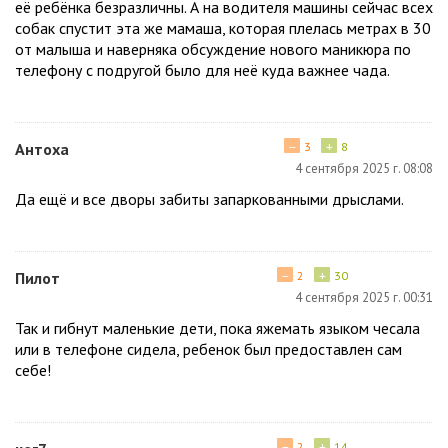
её ребёнка безразличны. А на водителя машины сейчас всех
собак спустит эта же мамаша, которая плелась метрах в 30
от малыша и наверняка обсуждение нового маникюра по
телефону с подругой было для неё куда важнее чада.
−
+
Антоха
3
8
4 сентября 2025 г. 08:08
Да ещё и все дворы забиты запаркованными дрыслами.
−
+
Пилот
2
30
4 сентября 2025 г. 00:31
Так и гибнут маленькие дети, пока яжемать языком чесала
или в телефоне сидела, ребенок был предоставлен сам
себе!
−
+
2
14