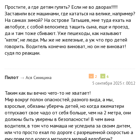
Простите, а где детям гулять? Если не во дворах!!!!!
Заставили все машинами, где кататься на велике, например?
На санках зимой? На острове Татышев, мне туда ехать на
автобусе, с собой велосипед тащить сына, еще и проезд,
да и там тоже сбивают. Уже пешеходы, как называют
"кегля", не люди. Мы же не железные, а уж что про детей
говорить. Водитель конечно виноват, но он не виноват!
судя по реакции.
−
+
Пилот
2
6
→
Ася Синицина
5 сентября 2025 г. 00:12
Таким как вы вечно чего-то не хватает!
Мир вокруг полон опасностей, разного вида, а мы,
взрослые, обязаны уберечь детей, но когда яжематери
отпускают свое чадо от себя больше, чем на 2 метра, они
должны быть уверены в безопасности! В чем вина
водителя, в том что мамаша не уследила за своим дитем,
или что просто ехал по дороге с разрешенной скоростью а
ему прям под колеса метнулся мелкий велобегун?