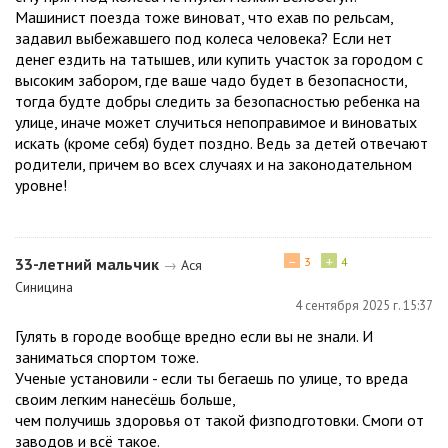
Машинист поезда тоже виноват, что ехав по рельсам,
задавил выбежавшего под колеса человека? Если нет
денег ездить на татышев, или купить участок за городом с
высоким забором, где ваше чадо будет в безопасности,
тогда будте добры следить за безопасностью ребенка на
улице, иначе может случиться непоправимое и виноватых
искать (кроме себя) будет поздно. Ведь за детей отвечают
родители, причем во всех случаях и на законодательном
уровне!
−
+
33-летний мальчик
3
4
→
Ася
Синицина
4 сентября 2025 г. 15:37
Гулять в городе вообще вредно если вы не знали. И
заниматься спортом тоже.
Ученые установили - если ты бегаешь по улице, то вреда
своим легким нанесёшь больше,
чем получишь здоровья от такой физподготовки. Смоги от
заводов и всё такое.