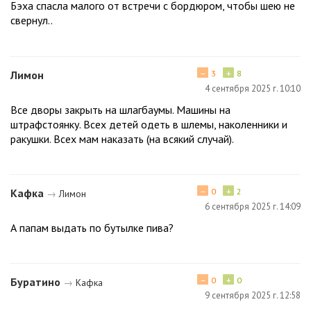
Бэха спасла малого от встречи с бордюром, чтобы шею не
свернул..
−
+
Лимон
3
8
4 сентября 2025 г. 10:10
Все дворы закрыть на шлагбаумы. Машины на
штрафстоянку. Всех детей одеть в шлемы, наколенники и
ракушки. Всех мам наказать (на всякий случай).
−
+
Кафка
0
2
→
Лимон
6 сентября 2025 г. 14:09
А папам выдать по бутылке пива?
−
+
Буратино
0
0
→
Кафка
9 сентября 2025 г. 12:58