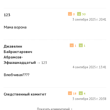
−
+
123
0
30
3 сентября 2025 г. 20:41
Мама ворона
−
+
Джавелин
1
1
Байрактарович
Абрамсов-
Эфшашнадцатый
→
123
4 сентября 2025 г. 13:41
Влюбчивая????
−
+
Следственный комитет
18
4
3 сентября 2025 г. 20:38
Показать комментарий
↓