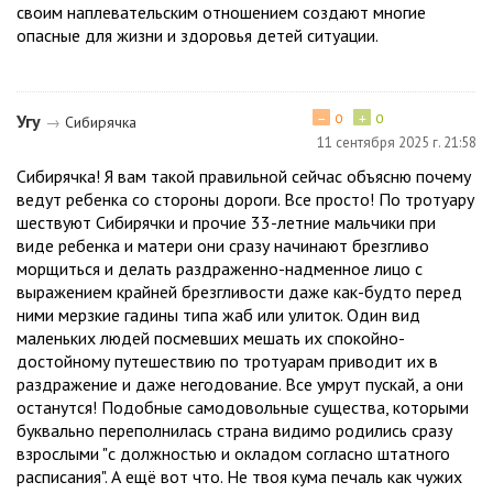
своим наплевательским отношением создают многие
опасные для жизни и здоровья детей ситуации.
−
+
Угу
0
0
→
Сибирячка
11 сентября 2025 г. 21:58
Сибирячка! Я вам такой правильной сейчас объясню почему
ведут ребенка со стороны дороги. Все просто! По тротуару
шествуют Сибирячки и прочие 33-летние мальчики при
виде ребенка и матери они сразу начинают брезгливо
морщиться и делать раздраженно-надменное лицо с
выражением крайней брезгливости даже как-будто перед
ними мерзкие гадины типа жаб или улиток. Один вид
маленьких людей посмевших мешать их спокойно-
достойному путешествию по тротуарам приводит их в
раздражение и даже негодование. Все умрут пускай, а они
останутся! Подобные самодовольные существа, которыми
буквально переполнилась страна видимо родились сразу
взрослыми "с должностью и окладом согласно штатного
расписания". А ещё вот что. Не твоя кума печаль как чужих