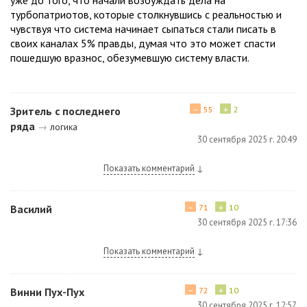
турбопатриотов, которые столкнувшись с реальностью и
чувствуя что система начинает сыпаться стали писать в
своих каналах 5% правды, думая что это может спасти
пошедшую вразнос, обезумевшую систему власти.
−
+
Зритель с последнего
55
2
ряда
→
логика
30 сентября 2025 г. 20:49
Показать комментарий
↓
−
+
Василий
71
10
30 сентября 2025 г. 17:36
Показать комментарий
↓
−
+
Винни Пух-Пух
72
10
30 сентября 2025 г. 12:57