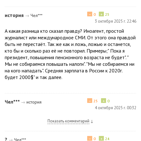
−
+
история
0
25
→
Чел***
3 октября 2025 г. 22:46
А какая разница кто сказал правду? Иноагент, простой
журналист или международное СМИ. От этого она правдой
быть не перестаёт. Так же как и ложь, ложью и останется,
кто бы и сколько раз её не повторил. Примеры;" Пока я
президент, повышения пенсионного возраста не будет". "
Мы не собираемся повышать налоги". "Мы не собираемся ни
на кого нападать". Средняя зарплата в России к 2020г.
будет 2000$" и так далее.
−
+
Чел***
25
0
→
история
4 октября 2025 г. 00:32
Показать комментарий
↓
−
+
?
0
24
→
Чел***