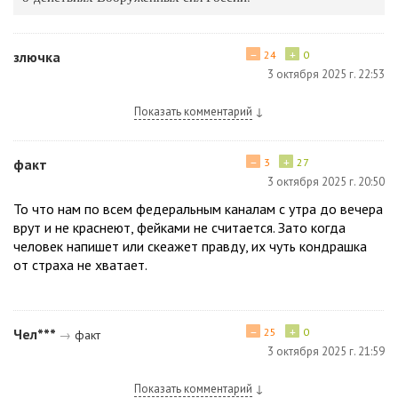
−
+
злючка
24
0
3 октября 2025 г. 22:53
Показать комментарий
↓
−
+
факт
3
27
3 октября 2025 г. 20:50
То что нам по всем федеральным каналам с утра до вечера
врут и не краснеют, фейками не считается. Зато когда
человек напишет или скеажет правду, их чуть кондрашка
от страха не хватает.
−
+
Чел***
25
0
→
факт
3 октября 2025 г. 21:59
Показать комментарий
↓