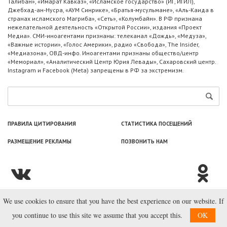
Талибан», «Имарат Кавказ», «Исламское государство» (ИГ, ИГИЛ),
Джебхад-ан-Нусра, «АУМ Синрике», «Братья-мусульмане», «Аль-Каида в
странах исламского Магриба», «Сеть», «Колумбайн». В РФ признана
нежелательной деятельность «Открытой России», издания «Проект
Медиа». СМИ-иноагентами признаны: телеканал «Дождь», «Медуза»,
«Важные истории», «Голос Америки», радио «Свобода», The Insider,
«Медиазона», ОВД-инфо. Иноагентами признаны общество/центр
«Мемориал», «Аналитический Центр Юрия Левады», Сахаровский центр.
Instagram и Facebook (Metа) запрещены в РФ за экстремизм.
ПРАВИЛА ЦИТИРОВАНИЯ
СТАТИСТИКА ПОСЕЩЕНИЙ
РАЗМЕЩЕНИЕ РЕКЛАМЫ
ПОЗВОНИТЬ НАМ
We use cookies to ensure that you have the best experience on our website. If
© ООО «Лаборатория Новоcтей», 2003—2026.
you continue to use this site we assume that you accept this.
OK