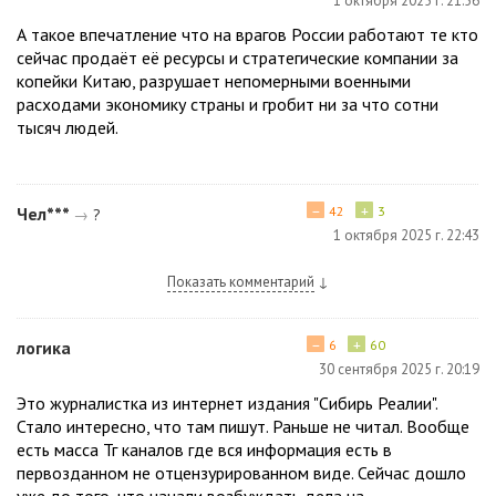
1 октября 2025 г. 21:56
А такое впечатление что на врагов России работают те кто
сейчас продаёт её ресурсы и стратегические компании за
копейки Китаю, разрушает непомерными военными
расходами экономику страны и гробит ни за что сотни
тысяч людей.
−
+
Чел***
42
3
→
?
1 октября 2025 г. 22:43
Показать комментарий
↓
−
+
логика
6
60
30 сентября 2025 г. 20:19
Это журналистка из интернет издания "Сибирь Реалии".
Стало интересно, что там пишут. Раньше не читал. Вообще
есть масса Тг каналов где вся информация есть в
первозданном не отцензурированном виде. Сейчас дошло
уже до того, что начали возбуждать дела на