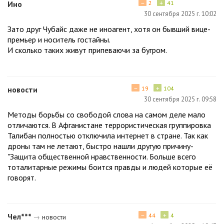
−
+
Ино
2
41
30 сентября 2025 г. 10:02
Зато друг Чубайс даже не иноагент, хотя он бывший вице-
премьер и носитель гостайны.
И сколько таких живут припеваючи за бугром.
−
+
новости
19
104
30 сентября 2025 г. 09:58
Методы борьбы со свободой слова на самом деле мало
отличаются. В Афганистане террористическая группировка
Талибан полностью отключила интернет в стране. Так как
дроны там не летают, быстро нашли другую причину-
"Защита общественной нравственности. Больше всего
тоталитарные режимы боится правды и людей которые её
говорят.
−
+
Чел***
44
4
→
новости