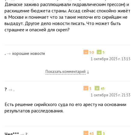
Дамаске заживо расплющивали гидравлическим прессом) и
расхищение бюджета страны. Ассад сейчас спокойно живёт
в Москве и понимает что за такие мелочи его сирийцам не
выдадут. Другое дело новости писать. Что может быть
страшнее и опасней для скреп?
−
+
.
50
5
→
хорошие новости
1 октября 2025 г. 13:15
Показать комментарий
↓
−
+
?
5
45
→
.
1 октября 2025 г. 21:53
Есть решение сирийского суда по его аресту на основании
результатов расследования.
−
+
Чел***
43
3
→
?