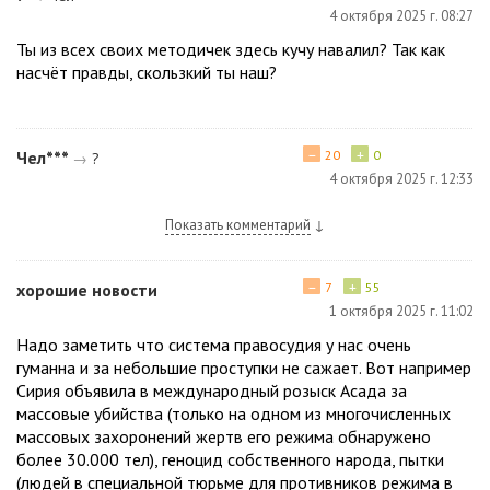
4 октября 2025 г. 08:27
Ты из всех своих методичек здесь кучу навалил? Так как
насчёт правды, скользкий ты наш?
−
+
Чел***
20
0
→
?
4 октября 2025 г. 12:33
Показать комментарий
↓
−
+
хорошие новости
7
55
1 октября 2025 г. 11:02
Надо заметить что система правосудия у нас очень
гуманна и за небольшие проступки не сажает. Вот например
Сирия объявила в международный розыск Асада за
массовые убийства (только на одном из многочисленных
массовых захоронений жертв его режима обнаружено
более 30.000 тел), геноцид собственного народа, пытки
(людей в специальной тюрьме для противников режима в