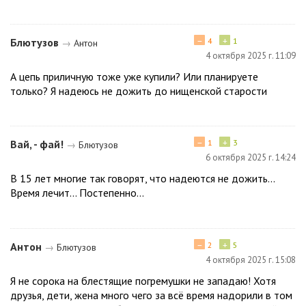
−
+
Блютузов
4
1
→
Антон
4 октября 2025 г. 11:09
А цепь приличную тоже уже купили? Или планируете
только? Я надеюсь не дожить до нищенской старости
−
+
Вай, - фай!
1
3
→
Блютузов
6 октября 2025 г. 14:24
В 15 лет многие так говорят, что надеются не дожить...
Время лечит... Постепенно...
−
+
Антон
2
5
→
Блютузов
4 октября 2025 г. 15:08
Я не сорока на блестящие погремушки не западаю! Хотя
друзья, дети, жена много чего за всё время надорили в том