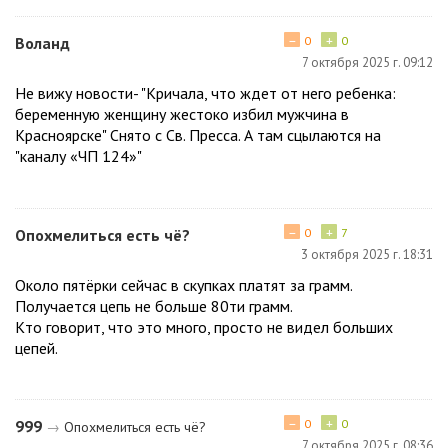
−
+
Воланд
0
0
7 октября 2025 г. 09:12
Не вижу новости- "Кричала, что ждет от него ребенка:
беременную женщину жестоко избил мужчина в
Красноярске" Снято с Св. Пресса. А там сцылаются на
"каналу «ЧП 124»"
−
+
Опохмелиться есть чё?
0
7
3 октября 2025 г. 18:31
Около пятёрки сейчас в скупках платят за грамм.
Получается цепь не больше 80ти грамм.
Кто говорит, что это много, просто не видел больших
цепей.
−
+
999
0
0
→
Опохмелиться есть чё?
7 октября 2025 г. 08:36