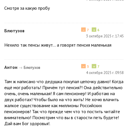
Смотря за какую пробу
−
+
Блютузов
7
6
3 октября 2025 г. 17:45
Нехило так пенсы живут... а говорят пенсия маленькая
−
+
Антон
3
7
→
Блютузов
4 октября 2025 г. 09:58
Там ж написано что дедушка покупал цепочку давно! Когда
ещё мог работать! Причём тут пенсия?! Она действительно
очень, очень маленькая! Я сам пенсионер! И работаю на
двух работах! Чтобы было на что жить! Не хочю влачить
жалкое существование как миллионы Российских
пенсионеров! Так что прежде чем что то постить читайте
внимательно! Посмотрим что вы в старости петь будете!
Дай вам Бог здоровья!.