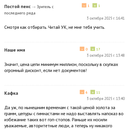
−
+
Постой пенс
1
1
→
Зритель с
последнего ряда
3 октября 2025 г. 16:41
Смотря как отбирать. Читай УК, не мне тебя учить.
−
+
Наше имя
0
17
3 октября 2025 г. 13:48
Значит, цена цепи минимум миллион, поскольку в скупках
огромный дисконт, если нет документов!
−
+
Кафка
6
11
3 октября 2025 г. 13:40
Да уж, по нынешним временам с такой ценой золота за
грамм, цепуры с гимнастами не надо выставлять напоказ во
избежание таких вот гоп-стопов. Раньше их носили
уважаемые, авторитетные люди, а теперь ну никакого