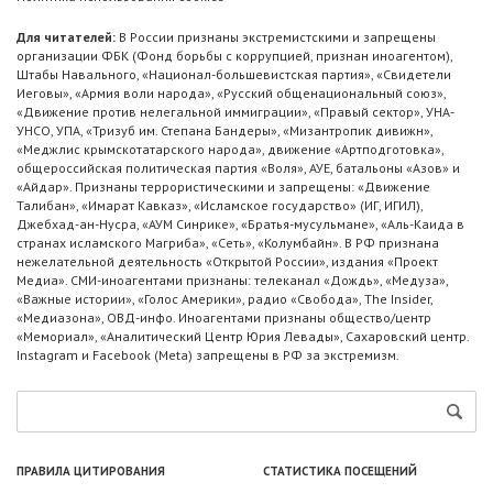
Для читателей:
В России признаны экстремистскими и запрещены
организации ФБК (Фонд борьбы с коррупцией, признан иноагентом),
Штабы Навального, «Национал-большевистская партия», «Свидетели
Иеговы», «Армия воли народа», «Русский общенациональный союз»,
«Движение против нелегальной иммиграции», «Правый сектор», УНА-
УНСО, УПА, «Тризуб им. Степана Бандеры», «Мизантропик дивижн»,
«Меджлис крымскотатарского народа», движение «Артподготовка»,
общероссийская политическая партия «Воля», АУЕ, батальоны «Азов» и
«Айдар». Признаны террористическими и запрещены: «Движение
Талибан», «Имарат Кавказ», «Исламское государство» (ИГ, ИГИЛ),
Джебхад-ан-Нусра, «АУМ Синрике», «Братья-мусульмане», «Аль-Каида в
странах исламского Магриба», «Сеть», «Колумбайн». В РФ признана
нежелательной деятельность «Открытой России», издания «Проект
Медиа». СМИ-иноагентами признаны: телеканал «Дождь», «Медуза»,
«Важные истории», «Голос Америки», радио «Свобода», The Insider,
«Медиазона», ОВД-инфо. Иноагентами признаны общество/центр
«Мемориал», «Аналитический Центр Юрия Левады», Сахаровский центр.
Instagram и Facebook (Metа) запрещены в РФ за экстремизм.
ПРАВИЛА ЦИТИРОВАНИЯ
СТАТИСТИКА ПОСЕЩЕНИЙ