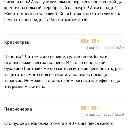
числе и цепь! А нашу обручальные перстень простенький да
крестик нательный!:серебряный на шнурке! А жить надо!
Живите долго и счастливо! Хотя б для того что б увидеть
чем этот беспридел в России закончится!.
−
+
Красноярец
8
5
3 октября 2025 г. 16:54
Цепочка? Да там явно цепище, судя по цене. Барыги
скупают ниже, чем за полцены. И что за пенс такой,
буратино богатый? Не по масти ему такие цепи носить, раз
защитить самого себя не смог и у полицаев помощи
запросил. Не можешь двоих пером расписать, нефиг тогда
так рыжьём светить.
−
+
Пенсионерка
7
5
3 октября 2025 г. 16:39
Сто пудово цепь была отжата в 90 - а ща пенса самого