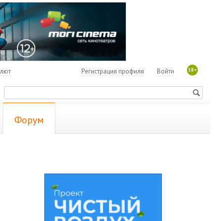
18+
алют
Регистрация профиля
Войти
Форум