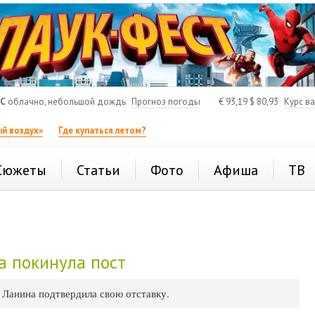
°C
облачно, небольшой дождь
Прогноз погоды
€
93,19
$
80,93
Курс в
й воздух»
Где купаться летом?
Сюжеты
Статьи
Фото
Афиша
ТВ
а покинула пост
 Ланина подтвердила свою отставку.