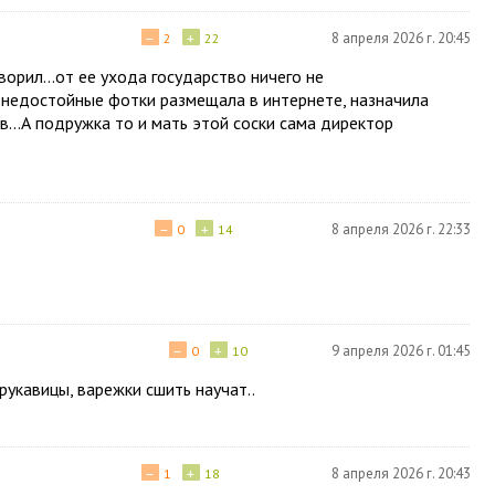
−
+
8 апреля 2026 г. 20:45
2
22
ворил...от ее ухода государство ничего не
я недостойные фотки размещала в интернете, назначила
...А подружка то и мать этой соски сама директор
−
+
8 апреля 2026 г. 22:33
0
14
−
+
9 апреля 2026 г. 01:45
0
10
рукавицы, варежки сшить научат..
−
+
8 апреля 2026 г. 20:43
1
18