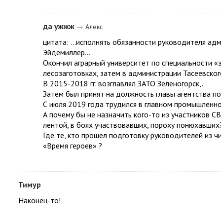
да ужжж
→
Алекс
цитата: ...исполнять обязанности руководителя ад
Эйдемиллер...
Окончил аграрный университет по специальности «э
лесозаготовках, затем в администрации Тасеевског
В 2015-2018 гг. возглавлял ЗАТО Зеленогорск,.
Затем был принят на должность главы агентства по
С июля 2019 года трудился в главном промышленн
А почему бы не назначить кого-то из участников С
лентой, в боях участвовавших, пороху понюхавших
Где те, кто прошел подготовку руководителей из ч
«Время героев» ?
Тимур
Наконец-то!