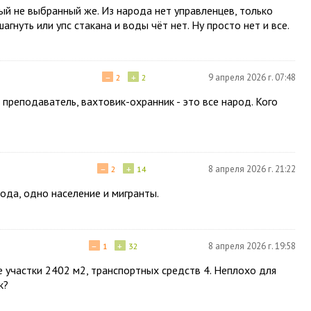
ный не выбранный же. Из народа нет управленцев, только
гнуть или упс стакана и воды чёт нет. Ну просто нет и все.
−
+
9 апреля 2026 г. 07:48
2
2
, преподаватель, вахтовик-охранник - это все народ. Кого
−
+
8 апреля 2026 г. 21:22
2
14
арода, одно население и мигранты.
−
+
8 апреля 2026 г. 19:58
1
32
 участки 2402 м2, транспортных средств 4. Неплохо для
к?