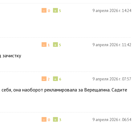
−
+
9 апреля 2026 г. 14:24
0
5
−
+
9 апреля 2026 г. 11:42
1
5
д зачистку
−
+
9 апреля 2026 г. 07:57
2
6
а себя, она наоборот рекламировала за Верещагина. Садите
−
+
9 апреля 2026 г. 06:54
0
3