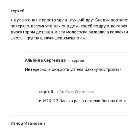
сергей
я думаю она не просто ушла...лучший друг Владик вор заго
потеряло..вспомните, как она дочь своей подруги, котора
директором детсада..и эта молососка развалила коллектив
школы...группа шалунишек..смешно аж
Альбина Сергеевна
→
сергей
Интересно, а она хоть успела баньку построить?
сергей
→
Альбина Сергеевна
в ИТК-22 банька раз в неделю бесплатно..и 
Игнор Иванович