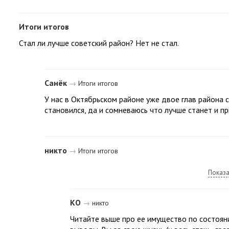
Итоги итогов
Стал ли лучше советский район? Нет не стал.
Санёк
→
Итоги итогов
У нас в Октябрьском районе уже двое глав района с
становился, да и сомневаюсь что лучше станет и п
никто
→
Итоги итогов
Показа
КО
→
никто
Читайте выше про ее имущество по состояни