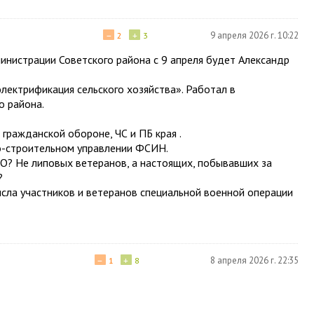
−
+
9 апреля 2026 г. 10:22
2
3
министрации Советского района с 9 апреля будет Александр
лектрификация сельского хозяйства». Работал в
о района.
 гражданской обороне, ЧС и ПБ края .
о-строительном управлении ФСИН.
ВО? Не липовых ветеранов, а настоящих, побывавших за
?
исла участников и ветеранов специальной военной операции
−
+
8 апреля 2026 г. 22:35
1
8