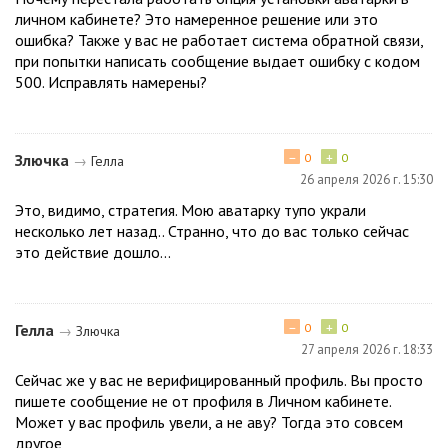
личном кабинете? Это намеренное решение или это
ошибка? Также у вас не работает система обратной связи,
при попытки написать сообщение выдает ошибку с кодом
500. Исправлять намерены?
−
+
Злючка
0
0
→
Гелла
26 апреля 2026 г. 15:30
Это, видимо, стратегия. Мою аватарку тупо украли
несколько лет назад.. Странно, что до вас только сейчас
это действие дошло...
−
+
Гелла
0
0
→
Злючка
27 апреля 2026 г. 18:33
Сейчас же у вас не верифицированный профиль. Вы просто
пишете сообщение не от профиля в Личном кабинете.
Может у вас профиль увели, а не аву? Тогда это совсем
другое