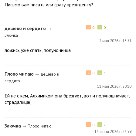
Письмо вам писать или сразу президенту?
−
+
дешево и сердито
0
0
→
Злючка
2 мая 2026 г. 13:51
ложись уже спать, полуночница.
−
+
Плохо читаю
0
3
→
дешево и
сердито
11 мая 2026 г. 20:10
Ей не с кем, Алхимиком она брезгует, вот и полуношничает,
страдалица(
−
+
Злючка
0
2
→
Плохо читаю
13 июня 2026 г. 23:59