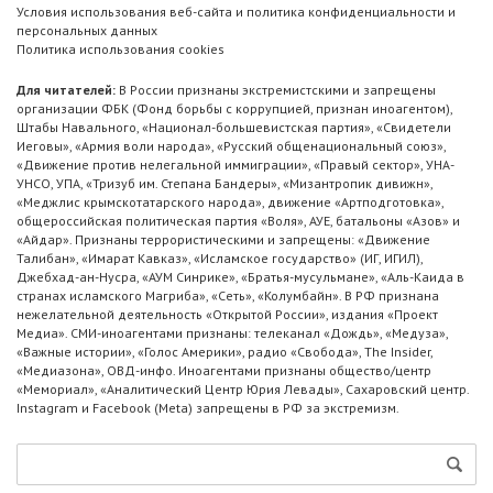
Условия использования веб-сайта и политика конфиденциальности и
персональных данных
Политика использования cookies
Для читателей:
В России признаны экстремистскими и запрещены
организации ФБК (Фонд борьбы с коррупцией, признан иноагентом),
Штабы Навального, «Национал-большевистская партия», «Свидетели
Иеговы», «Армия воли народа», «Русский общенациональный союз»,
«Движение против нелегальной иммиграции», «Правый сектор», УНА-
УНСО, УПА, «Тризуб им. Степана Бандеры», «Мизантропик дивижн»,
«Меджлис крымскотатарского народа», движение «Артподготовка»,
общероссийская политическая партия «Воля», АУЕ, батальоны «Азов» и
«Айдар». Признаны террористическими и запрещены: «Движение
Талибан», «Имарат Кавказ», «Исламское государство» (ИГ, ИГИЛ),
Джебхад-ан-Нусра, «АУМ Синрике», «Братья-мусульмане», «Аль-Каида в
странах исламского Магриба», «Сеть», «Колумбайн». В РФ признана
нежелательной деятельность «Открытой России», издания «Проект
Медиа». СМИ-иноагентами признаны: телеканал «Дождь», «Медуза»,
«Важные истории», «Голос Америки», радио «Свобода», The Insider,
«Медиазона», ОВД-инфо. Иноагентами признаны общество/центр
«Мемориал», «Аналитический Центр Юрия Левады», Сахаровский центр.
Instagram и Facebook (Metа) запрещены в РФ за экстремизм.