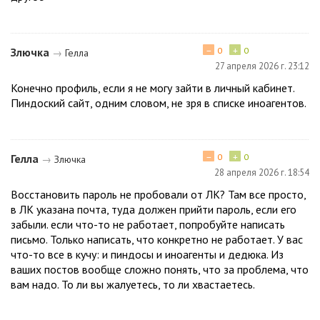
−
+
Злючка
0
0
→
Гелла
27 апреля 2026 г. 23:12
Конечно профиль, если я не могу зайти в личный кабинет.
Пиндоский сайт, одним словом, не зря в списке иноагентов.
−
+
Гелла
0
0
→
Злючка
28 апреля 2026 г. 18:54
Восстановить пароль не пробовали от ЛК? Там все просто,
в ЛК указана почта, туда должен прийти пароль, если его
забыли. если что-то не работает, попробуйте написать
письмо. Только написать, что конкретно не работает. У вас
что-то все в кучу: и пиндосы и иноагенты и дедюка. Из
ваших постов вообще сложно понять, что за проблема, что
вам надо. То ли вы жалуетесь, то ли хвастаетесь.