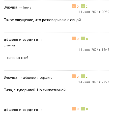
−
+
Злючка
0
2
→
Гелла
14 июня 2026 г. 00:59
Такое ощущение, что разговариваю с овцой...
−
+
дёшево и сердито
0
0
→
Злючка
14 июня 2026 г. 13:43
...типа во сне?
−
+
Злючка
0
2
→
дёшево и сердито
14 июня 2026 г. 22:23
Типа, с тупорылой. Но симпатичной.
−
+
дёшево и сердито
0
0
→