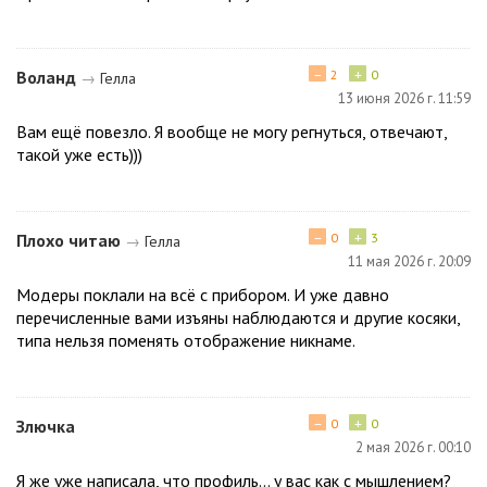
−
+
Воланд
2
0
→
Гелла
13 июня 2026 г. 11:59
Вам ещё повезло. Я вообще не могу регнуться, отвечают,
такой уже есть)))
−
+
Плохо читаю
0
3
→
Гелла
11 мая 2026 г. 20:09
Модеры поклали на всё с прибором. И уже давно
перечисленные вами изъяны наблюдаются и другие косяки,
типа нельзя поменять отображение никнаме.
−
+
Злючка
0
0
2 мая 2026 г. 00:10
Я же уже написала, что профиль... у вас как с мышлением?