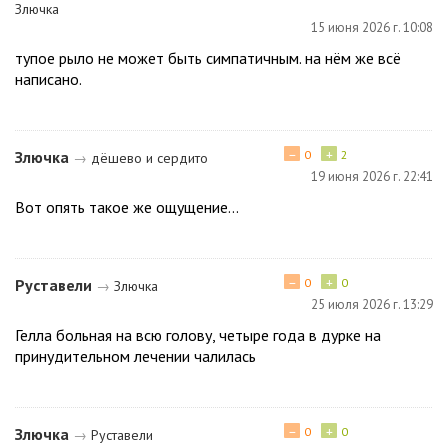
Злючка
15 июня 2026 г. 10:08
тупое рыло не может быть симпатичным. на нём же всё
написано.
−
+
Злючка
0
2
→
дёшево и сердито
19 июня 2026 г. 22:41
Вот опять такое же ощущение...
−
+
Руставели
0
0
→
Злючка
25 июля 2026 г. 13:29
Гелла больная на всю голову, четыре года в дурке на
принудительном лечении чалилась
−
+
Злючка
0
0
→
Руставели