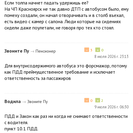
Если толпа начнет падать удержишь ее?
На ЧП Красноярск не так давно ДТП с автобусом было, ему
помеху создали, он начал отворачивать и в столб въехал,
есть видео с камер с салона. Люди которые на сидениях
сидели даже поулетали, не говоря про тех кто стоял.
−
+
Звоните Пу
3
0
→
Пенсионер
8 июля 2026 г. 23:13
Для внутрисодержимого автобуса это форсмажор, потому
как ПДД преймущественное требование и исключает
ответственность за пассажиров
−
+
Водила
0
2
→
Звоните Пу
9 июля 2026 г. 06:30
ПДД и Закон как раз ни когда не снимают ответственности
с водителя.
пункт 10.1 ПДД.