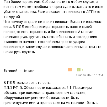
Тем более перевозчик, бабосы платит в любом случае, а
вот потом может пробовать через суд взыскать это и иные
убытки с виновника. Если докажет что виноват в ДТП кто
то другой.
Что помеху создали не значит виноват. Бывает и взаимная
вина. В ПДД вообще всегда тормозить надо в своей
полосе,то есть тормозить и бить виновного. А многие
начинают руль крутить пытаясь объехать и последствия
становятся намного тяжелей если просто ударил
виновного, в таком случае основная часть вины на том кто
начал руль крутить.
−
+
Евгений
0
3
→
Це клоп
8 июля 2026 г. 19:31
В ПДД только вот это есть:
ПДД РФ, 5. Обязанности пассажиров 5.1. Пассажиры
обязаны: при поездке на транспортном средстве,
оборудованном ремнями безопасности, быть
пристегнутыми ими, а при поездке на мотоцикле - быть в