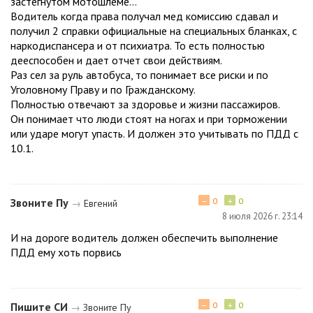
застегнутом мотошлеме...
Водитель когда права получал мед комиссию сдавал и
получил 2 справки официальные на специальных бланках, с
наркодиспансера и от психиатра. То есть полностью
дееспособен и дает отчет свои действиям.
Раз сел за руль автобуса, то понимает все риски и по
Уголовному Праву и по Гражданскому.
Полностью отвечают за здоровье и жизни пассажиров.
Он понимает что люди стоят на ногах и при торможении
или ударе могут упасть. И должен это учитывать по ПДД с
10.1.
−
+
Звоните Пу
0
0
→
Евгений
8 июля 2026 г. 23:14
И на дороге водитель должен обеспечить выполнение
ПДД ему хоть порвись
−
+
Пишите СИ
0
0
→
Звоните Пу