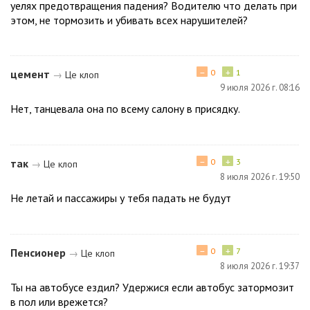
уелях предотвращения падения? Водителю что делать при
этом, не тормозить и убивать всех нарушителей?
−
+
цемент
0
1
→
Це клоп
9 июля 2026 г. 08:16
Нет, танцевала она по всему салону в присядку.
−
+
так
0
3
→
Це клоп
8 июля 2026 г. 19:50
Не летай и пассажиры у тебя падать не будут
−
+
Пенсионер
0
7
→
Це клоп
8 июля 2026 г. 19:37
Ты на автобусе ездил? Удержися если автобус затормозит
в пол или врежется?