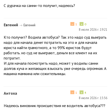
С дурачка на санни-то получит, надеюсь?
−
+
Евгений
1
0
→
Евгений
8 июля 2026 г. 19:21
Кто получит? Водила автобуса? Так это надо суд выиграть
надо для начала денег потратить на это и для начала
юриста найти грамотного, а то 99% юристов будут
работать. но суд не выиграют, деньги все клиент на их
потратит.
И для начала посмотреть надо, может у водилы санни
долгов куча и желающих взыскать уже очередь огромная. А
машина мамкина или сожительницы.
−
+
Антоха
1
4
8 июля 2026 г. 15:56
Надеюсь виновник происшествия не водитель автобуса???