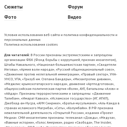
Сюжеты
Форум
Фото
Видео
Условия использования веб-сайта и политика конфиденциальности и
персональных данных
Политика использования cookies
Для читателей:
В России признаны экстремистскими и запрещены
организации ФБК (Фонд борьбы с коррупцией, признан иноагентом),
Штабы Навального, «Национал-большевистская партия», «Свидетели
Иеговы», «Армия воли народа», «Русский общенациональный союз»,
«Движение против нелегальной иммиграции», «Правый сектор», УНА-
УНСО, УПА, «Тризуб им. Степана Бандеры», «Мизантропик дивижн»,
«Меджлис крымскотатарского народа», движение «Артподготовка»,
общероссийская политическая партия «Воля», АУЕ, батальоны «Азов» и
«Айдар». Признаны террористическими и запрещены: «Движение
Талибан», «Имарат Кавказ», «Исламское государство» (ИГ, ИГИЛ),
Джебхад-ан-Нусра, «АУМ Синрике», «Братья-мусульмане», «Аль-Каида в
странах исламского Магриба», «Сеть», «Колумбайн». В РФ признана
нежелательной деятельность «Открытой России», издания «Проект
Медиа». СМИ-иноагентами признаны: телеканал «Дождь», «Медуза»,
«Важные истории», «Голос Америки», радио «Свобода», The Insider,