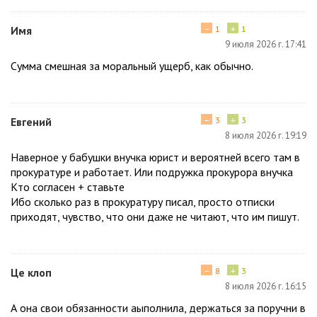
−
+
Имя
1
1
9 июля 2026 г. 17:41
Сумма смешная за моральный ущерб, как обычно.
−
+
Евгений
3
3
8 июля 2026 г. 19:19
Наверное у бабушки внучка юрист и вероятней всего там в
прокуратуре и работает. Или подружка прокурора внучка
Кто согласен + ставьте
Ибо сколько раз в прокуратуру писал, просто отписки
приходят, чувство, что они даже не читают, что им пишут.
−
+
Це клоп
8
3
8 июля 2026 г. 16:15
А она свои обязанности аыполнила, держаться за поручни в