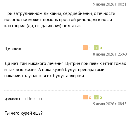
9 июля 2026 г. 00:31
При затрудненном дыхании, сердцебиении, отечности
носоглотки может помочь простой ринонорм в нос и
каптоприл (да, от давления) под язык.
−
+
Це клоп
1
0
8 июля 2026 г. 23:40
Да нет там никакого лечения. Цитрин при певых мтмптомах
и так всю жизнь. А пока курей будут препаратами
накачивать у нас к всех будут аллергии
−
+
цемент
0
0
→
Це клоп
9 июля 2026 г. 08:15
Ты чего курей ешь?