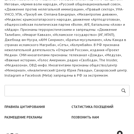
Иеговы», «Армия воли народа», «Русский общенациональный союз»,
«Движение против нелегальной иммиграции», «Правый сектор», УНА-
УНСО, УПА, «Тризуб им. Степана Бандеры», «Мизантропик дивижн»,
«Меджлис крымскотатарского народа», движение «Артподготовка»,
общероссийская политическая партия «Воля», АУЕ, батальоны «Азов» и
«Айдар». Признаны террористическими и запрещены: «Движение
Талибан», «Имарат Кавказ», «Исламское государство» (ИГ, ИГИЛ),
Джебхад-ан-Нусра, «АУМ Синрике», «Братья-мусульмане», «Аль-Каида в
странах исламского Магриба», «Сеть», «Колумбайн». В РФ признана
нежелательной деятельность «Открытой России», издания «Проект
Медиа». СМИ-иноагентами признаны: телеканал «Дождь», «Медуза»,
«Важные истории», «Голос Америки», радио «Свобода», The Insider,
«Медиазона», ОВД-инфо. Иноагентами признаны общество/центр
«Мемориал», «Аналитический Центр Юрия Левады», Сахаровский центр.
Instagram и Facebook (Metа) запрещены в РФ за экстремизм.
ПРАВИЛА ЦИТИРОВАНИЯ
СТАТИСТИКА ПОСЕЩЕНИЙ
РАЗМЕЩЕНИЕ РЕКЛАМЫ
ПОЗВОНИТЬ НАМ