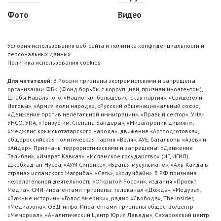
Фото
Видео
Условия использования веб-сайта и политика конфиденциальности и
персональных данных
Политика использования cookies
Для читателей:
В России признаны экстремистскими и запрещены
организации ФБК (Фонд борьбы с коррупцией, признан иноагентом),
Штабы Навального, «Национал-большевистская партия», «Свидетели
Иеговы», «Армия воли народа», «Русский общенациональный союз»,
«Движение против нелегальной иммиграции», «Правый сектор», УНА-
УНСО, УПА, «Тризуб им. Степана Бандеры», «Мизантропик дивижн»,
«Меджлис крымскотатарского народа», движение «Артподготовка»,
общероссийская политическая партия «Воля», АУЕ, батальоны «Азов» и
«Айдар». Признаны террористическими и запрещены: «Движение
Талибан», «Имарат Кавказ», «Исламское государство» (ИГ, ИГИЛ),
Джебхад-ан-Нусра, «АУМ Синрике», «Братья-мусульмане», «Аль-Каида в
странах исламского Магриба», «Сеть», «Колумбайн». В РФ признана
нежелательной деятельность «Открытой России», издания «Проект
Медиа». СМИ-иноагентами признаны: телеканал «Дождь», «Медуза»,
«Важные истории», «Голос Америки», радио «Свобода», The Insider,
«Медиазона», ОВД-инфо. Иноагентами признаны общество/центр
«Мемориал», «Аналитический Центр Юрия Левады», Сахаровский центр.