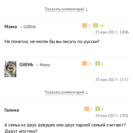
Показать комментарий
↓
−
+
Мама
3
18
→
OJIEHb
25 мая 2017 г. 14:06
Не понятно, не могли бы вы писать по-русски?
−
+
ОJIЕНb
21
6
→
Мама
25 мая 2017 г. 15:57
Показать комментарий
↓
−
+
Галина
2
4
24 мая 2017 г. 19:01
А семья из двух девушек или двух парней семьей считают?
Дадут ипотеку?