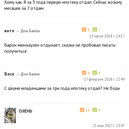
Кому как. Я за 3 года первую ипотеку отдал. Сейчас возьму
месяцев за 7 отдам.
−
+
витя
0
7
→
Дон Балон
13 июля 2018 г. 14:17
барон мюнхаузен отдыхает. сказки не пробовал писать-
получиться
−
+
Вася
0
9
→
Дон Балон
17 февраля 2018 г. 22:49
C двумя младенцами за три года ипотеку отдал? Не бзди
−
+
ОJIЕНb
19
9
25 мая 2017 г. 13:47