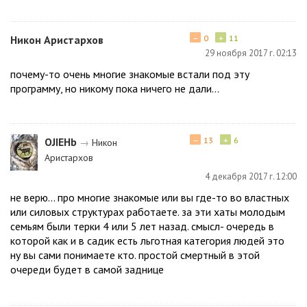
−
+
Никон Аристархов
0
11
29 ноября 2017 г. 02:13
почему-то очень многие знакомые встали под эту
программу, но никому пока ничего не дали...
−
+
ОJIЕНb
13
6
→
Никон
Аристархов
4 декабря 2017 г. 12:00
не верю... про многие знакомые или вы где-то во властных
или силовых структурах работаете. за эти хаты молодым
семьям были терки 4 или 5 лет назад. смысл- очередь в
которой как и в садик есть льготная категория людей это
ну вы сами понимаете кто. простой смертный в этой
очереди будет в самой заднице