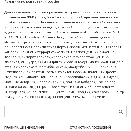
Политика использования cookies
Для читателей:
В России признаны экстремистскими и запрещены
организации ФБК (Фонд борьбы с коррупцией, признан иноагентом),
Штабы Навального, «Национал-большевистская партия», «Свидетели
Иеговы», «Армия воли народа», «Русский общенациональный союз»,
«Движение против нелегальной иммиграции», «Правый сектор», УНА-
УНСО, УПА, «Тризуб им. Степана Бандеры», «Мизантропик дивижн»,
«Меджлис крымскотатарского народа», движение «Артподготовка»,
общероссийская политическая партия «Воля», АУЕ, батальоны «Азов» и
«Айдар». Признаны террористическими и запрещены: «Движение
Талибан», «Имарат Кавказ», «Исламское государство» (ИГ, ИГИЛ),
Джебхад-ан-Нусра, «АУМ Синрике», «Братья-мусульмане», «Аль-Каида в
странах исламского Магриба», «Сеть», «Колумбайн». В РФ признана
нежелательной деятельность «Открытой России», издания «Проект
Медиа». СМИ-иноагентами признаны: телеканал «Дождь», «Медуза»,
«Важные истории», «Голос Америки», радио «Свобода», The Insider,
«Медиазона», ОВД-инфо. Иноагентами признаны общество/центр
«Мемориал», «Аналитический Центр Юрия Левады», Сахаровский центр.
Instagram и Facebook (Metа) запрещены в РФ за экстремизм.
ПРАВИЛА ЦИТИРОВАНИЯ
СТАТИСТИКА ПОСЕЩЕНИЙ