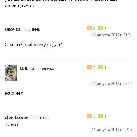
сперва думать
−
+
злючка
0
9
→
ОJIЕНb
16 августа 2017 г. 21:21
Сам-то чо, иботеку отдал?
−
+
ОJIЕНb
7
6
→
злючка
17 августа 2017 г. 08:10
есчо нет
−
+
Дон Балон
1
6
→
Татьяна
Попова
11 августа 2017 г. 09:15