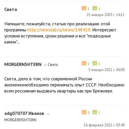
−
+
Света
1
1
21 января 2005 г. 14:11
Напишите, пожалуйста, статью про реализацию этой
программы
http://newslab.ru/news/148419.
Интересуют
условия вступления, сроки решения и все "подводные
камни"...
−
+
MORGERNSHTERN
1
1
→
Света
3 января 2021 г. 06:00
Света, дело в том, что современной России
жизненнонеобходимо перенимать опыт СССР. Необходимо
всем россиянам выдавать квартиры как при Брежневе.
−
+
adg070707 Иванов
0
2
→
MORGERNSHTERN
16 февраля 2021 г. 03:49