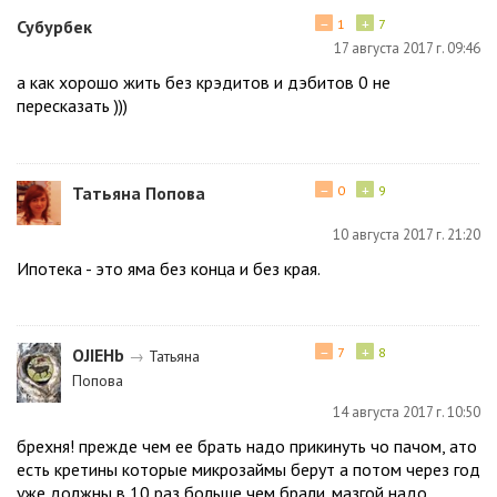
−
+
Субурбек
1
7
17 августа 2017 г. 09:46
а как хорошо жить без крэдитов и дэбитов 0 не
пересказать )))
−
+
Татьяна Попова
0
9
10 августа 2017 г. 21:20
Ипотека - это яма без конца и без края.
−
+
ОJIЕНb
7
8
→
Татьяна
Попова
14 августа 2017 г. 10:50
брехня! прежде чем ее брать надо прикинуть чо пачом, ато
есть кретины которые микрозаймы берут а потом через год
уже должны в 10 раз больше чем брали. мазгой надо