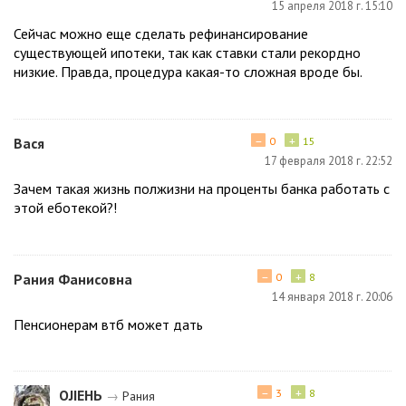
15 апреля 2018 г. 15:10
Сейчас можно еще сделать рефинансирование
существующей ипотеки, так как ставки стали рекордно
низкие. Правда, процедура какая-то сложная вроде бы.
−
+
Вася
0
15
17 февраля 2018 г. 22:52
Зачем такая жизнь полжизни на проценты банка работать с
этой еботекой?!
−
+
Рания Фанисовна
0
8
14 января 2018 г. 20:06
Пенсионерам втб может дать
−
+
ОJIEНЬ
3
8
→
Рания