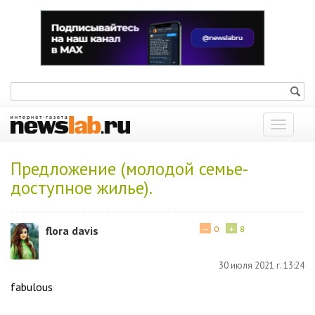
Показат
меню
Предложение (молодой семье-
доступное жилье).
−
+
flora davis
0
8
30 июля 2021 г. 13:24
fabulous