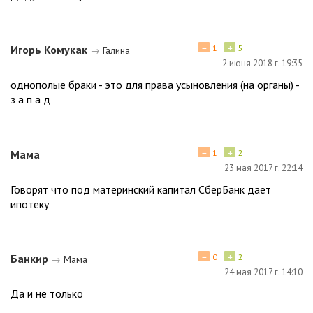
−
+
Игорь Комукак
1
5
→
Галина
2 июня 2018 г. 19:35
однополые браки - это для права усыновления (на органы) -
з а п а д
−
+
Мама
1
2
23 мая 2017 г. 22:14
Говорят что под материнский капитал СберБанк дает
ипотеку
−
+
Банкир
0
2
→
Мама
24 мая 2017 г. 14:10
Да и не только