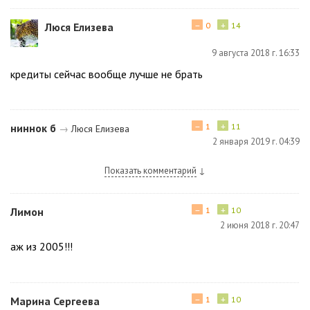
−
+
Люся Елизева
0
14
9 августа 2018 г. 16:33
кредиты сейчас вообще лучше не брать
−
+
ниннок б
1
11
→
Люся Елизева
2 января 2019 г. 04:39
Показать комментарий
↓
−
+
Лимон
1
10
2 июня 2018 г. 20:47
аж из 2005!!!
−
+
Марина Сергеева
1
10