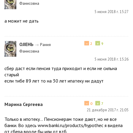
Фанисовна
5 июня 2018 г. 15:27
а можит не дать
−
+
ОJIEНЬ
2
9
→
Рания
Фанисовна
5 июня 2018 г. 15:26
сбер даст если пенсия туда приходит и если не сильна
старый
если тибе 89 лет то на 30 лет ипатеку ни дадут
−
+
Марина Сергеева
0
7
21 декабря 2017 г. 21:05
Только в ипотеку... Пенсионерам тоже дают, но не все
банки. Во здесь www.banki.ru/products/hypothec я видела
от сбера вроде бы или от втб.