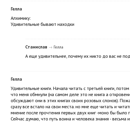
Гелла
Алхимику:
Удивительные бывают находки
Станислав
→
Гелла
А еще удивительнее, почему их никто до вас не по
Гелла
Удивительные книги. Начала читать с третьей книги, пото
что меня обмнули (на самом деле это не книга а откровен
обсуждают они в этих книгах своих розовых слонов). Пожал
сразу все встало на свои места. но мне еще читать и чита
мнение после прочтения первых двух книг -моно бы было
Сейчас думаю, что путь воина и человека знания - весьма и