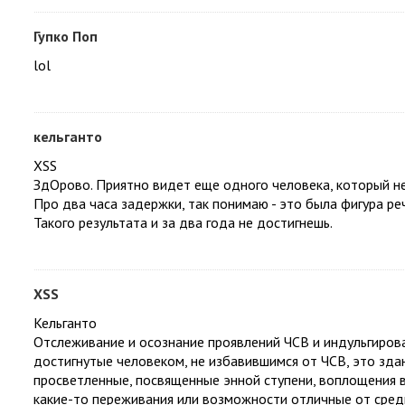
Гупко Поп
lol
кельганто
XSS
ЗдОрово. Приятно видет еще одного человека, который не
Про два часа задержки, так понимаю - это была фигура ре
Такого результата и за два года не достигнешь.
XSS
Кельганто
Отслеживание и осознание проявлений ЧСВ и индульгирова
достигнутые человеком, не избавившимся от ЧСВ, это здан
просветленные, посвященные энной ступени, воплощения
какие-то переживания или возможности отличные от сред