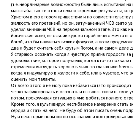
(т.е. неординарные возможности) были лишь испытания на 
масштаба, так те относительно скромные результаты, кот
Христом в его втором пришествии и по совместительству 
жалкость его претензий, но он, затуманенный ЧСВ свято ув
уделил внимания ЧСВ на первоначальном этапе. Это как на
йогические ясли), не освоив курс которой нечего мечтать 
йогой, что бы научиться всяких фокусов, а потм продемон
два и будет считать себя крутым йогом, а на самом деле д
Я стараюсь осознать когда я чувствую прилив гордости за
удовольствие, которое получаешь, когда кто-то похвалит 
стремления выглядеть хорошо в чьих-то глазах или боязнь
когда я индульгирую в жалости к себе, или в чувстве, что 
оценить мои таланты.
От всего этого я не могу пока избавиться (это происходит
четко зафиксировать и осознать и пытаюсь снизить свое у
потом, прокручивая ситуацию в уме добиться полного отр
Кроме того, я культивирую несгибаемое намерение стать в
сердца и стать на него. Не буду об этом писать очень подр
Ну и некоторые попытки по осознанию и контролированию