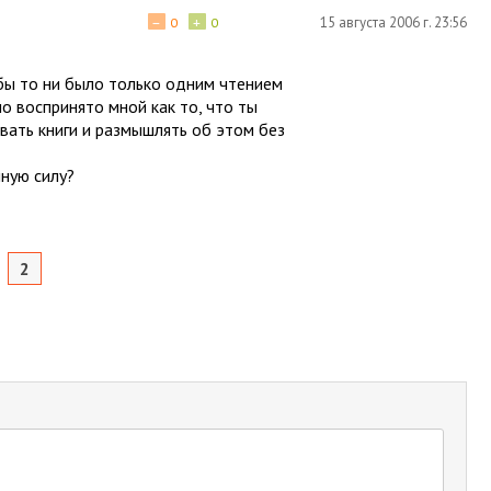
−
+
15 августа 2006 г. 23:56
0
0
бы то ни было только одним чтением
 воспринято мной как то, что ты
вать книги и размышлять об этом без
ную силу?
2