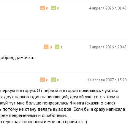
−
+
4 апреля 2026 г. 01:45
0
0
−
+
5 апреля 2026 г. 20:48
0
1
добрал, дамочка.
−
+
14 апреля 2007 г. 13:20
0
0
м первую и вторую. От первой и второй появишось чувство
ия двух нарков один начинающий, другой уже со стажем и
уй тут мне больше понравилась 4 книга (сказки о силе) -
ть потому не стану делать выводов. Если бы я сразу написала
 преждевременным и ошибочным...
нтересная концепция и мне она нравится :)