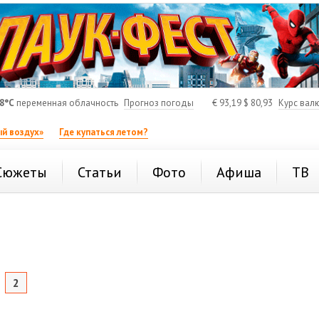
8°C
переменная облачность
Прогноз погоды
€
93,19
$
80,93
Курс вал
й воздух»
Где купаться летом?
Сюжеты
Статьи
Фото
Афиша
ТВ
2