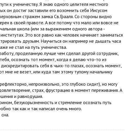
пути к ученичеству. Я знаю одного целителя местного
рых он достиг заставили его возомнить себя Иисусом
верховным стражем замка Св.Грааля. Со стороны видно
ерен в своей правоте. А все потому что мало или вовсе не
чальная школа (или за выражением одного автора -
о институтах. Это все равно как человек начинает заниматься
стрировать друзьям. Научиться он например не дышать часа
аже не стал на путь ученичества.
 работу, проделанную лучше чем сделал другой сотрудник,
тебя, осознать тот момент, когда я делаю что-то из
 дискредитировать себя в чьих-то глазах, осознать момент,
вот мне не везет, или куда там этому тупому начальнику
 рефлекторно, непроизвольно, это глубоко сидит), но могу
довлетворение, страх, фрустрацию в момент переживания. А
ешения и равнодушия.
оином, безукорызненность и стремление осознать путь
обно так как и так написал очень много.
 сна.