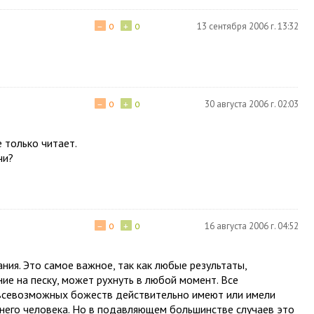
−
+
13 сентября 2006 г. 13:32
0
0
−
+
30 августа 2006 г. 02:03
0
0
 только читает.
чи?
−
+
16 августа 2006 г. 04:52
0
0
ния. Это самое важное, так как любые результаты,
ие на песку, может рухнуть в любой момент. Все
 всевозможных божеств действительно имеют или имели
него человека. Но в подавляющем большинстве случаев это