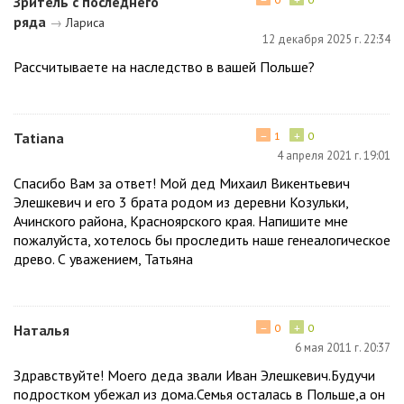
Зритель с последнего
ряда
→
Лариса
12 декабря 2025 г. 22:34
Рассчитываете на наследство в вашей Польше?
−
+
Tatiana
1
0
4 апреля 2021 г. 19:01
Спасибо Вам за ответ! Мой дед Михаил Викентьевич
Элешкевич и его 3 брата родом из деревни Козульки,
Ачинского района, Красноярского края. Напишите мне
пожалуйста, хотелось бы проследить наше генеалогическое
древо. С уважением, Татьяна
−
+
Наталья
0
0
6 мая 2011 г. 20:37
Здравствуйте! Моего деда звали Иван Элешкевич.Будучи
подростком убежал из дома.Семья осталась в Польше,а он