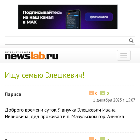
Показат
меню
Ищу семью Элешкевич!
−
+
Лариса
0
0
1 декабря 2025 г. 15:07
Доброго времени суток. Я внучка Элешкевич Ивана
Ивановича, дед проживал в п. Мазульском гор. Ачинска
−
+
0
0