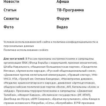
Новости
Афиша
Статьи
ТВ-Программа
Сюжеты
Форум
Фото
Видео
Условия использования веб-сайта и политика конфиденциальности и
персональных данных
Политика использования cookies
Для читателей:
В России признаны экстремистскими и запрещены
организации ФБК (Фонд борьбы с коррупцией, признан иноагентом),
Штабы Навального, «Национал-большевистская партия», «Свидетели
Иеговы», «Армия воли народа», «Русский общенациональный союз»,
«Движение против нелегальной иммиграции», «Правый сектор», УНА-
УНСО, УПА, «Тризуб им. Степана Бандеры», «Мизантропик дивижн»,
«Меджлис крымскотатарского народа», движение «Артподготовка»,
общероссийская политическая партия «Воля», АУЕ, батальоны «Азов» и
«Айдар». Признаны террористическими и запрещены: «Движение
Талибан», «Имарат Кавказ», «Исламское государство» (ИГ, ИГИЛ),
Джебхад-ан-Нусра, «АУМ Синрике», «Братья-мусульмане», «Аль-Каида в
странах исламского Магриба», «Сеть», «Колумбайн». В РФ признана