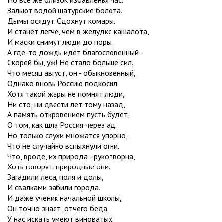
Зальют водой шатурские болота.
Дымы осядут. Сдохнут комары.
И станет легче, чем в желудке кашалота,
И маски снимут люди до поры.
А где-то дождь идёт благословенный -
Скорей бы, уж! Не стало больше сил.
Что месяц август, он - обыкновенный,
Однако вновь Россию подкосил.
Хотя такой жары не помнят люди,
Ни сто, ни двести лет тому назад,
А память откровением пусть будет,
О том, как шла Россия через ад.
Но только слухи множатся упорно,
Что не случайно вспыхнули огни.
Что, вроде, их природа - рукотворна,
Хоть говорят, природные они.
Загадили леса, поля и долы,
И свалками забили города.
И даже ученик начальной школы,
Он точно знает, отчего беда.
У нас искать умеют виноватых.