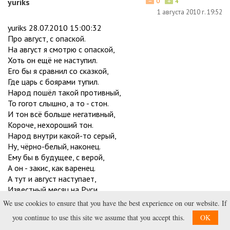
−
+
yuriks
0
4
1 августа 2010 г. 19:52
yuriks 28.07.2010 15:00:32
Про август, с опаской.
На август я смотрю с опаской,
Хоть он ещё не наступил.
Его бы я сравнил со сказкой,
Где царь с боярами тупил.
Народ пошёл такой противный,
То гогот слышно, а то - стон.
И тон всё больше негативный,
Короче, нехороший тон.
Народ внутри какой-то серый,
Ну, чёрно-белый, наконец.
Ему бы в будущее, с верой,
А он - закис, как варенец.
А тут и август наступает,
Известный месяц на Руси.
А вдруг в крови нас искупает?
We use cookies to ensure that you have the best experience on our website. If
Хоть в полный голос голоси!
you continue to use this site we assume that you accept this.
OK
yuriks 01.08.2010 19:00:31