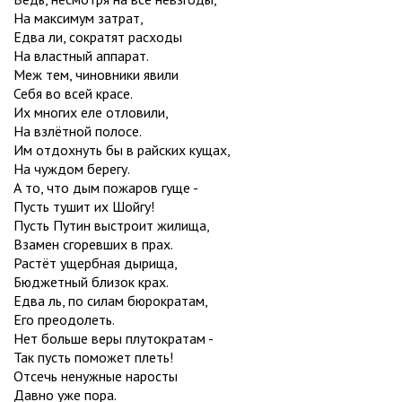
На максимум затрат,
Едва ли, сократят расходы
На властный аппарат.
Меж тем, чиновники явили
Себя во всей красе.
Их многих еле отловили,
На взлётной полосе.
Им отдохнуть бы в райских кущах,
На чуждом берегу.
А то, что дым пожаров гуще -
Пусть тушит их Шойгу!
Пусть Путин выстроит жилища,
Взамен сгоревших в прах.
Растёт ущербная дырища,
Бюджетный близок крах.
Едва ль, по силам бюрократам,
Его преодолеть.
Нет больше веры плутократам -
Так пусть поможет плеть!
Отсечь ненужные наросты
Давно уже пора.