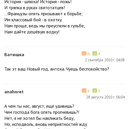
История - шлюха! История - ложь!
И тряпка в руках святотатцев!
...Французы опять призывают к борьбе,
Им классовый бой - в охотку.
Нам проще, ведь мы преуспели в гульбе,
Нам дайте дешёвую водку!
−
+
Батюшка
0
4
2 сентября 2010 г. 04:08
Так эт ваш Новый год, антоха. Чуешь беспокойство?
−
+
anahoret
1
5
28 августа 2010 г. 06:04
А чем ты нас, август, ещё удивишь?
Чем господа бога опять прогневишь?!
Нет, я не хотел бы накликать беду,
Но, исподволь, вновь неприятностей жду.