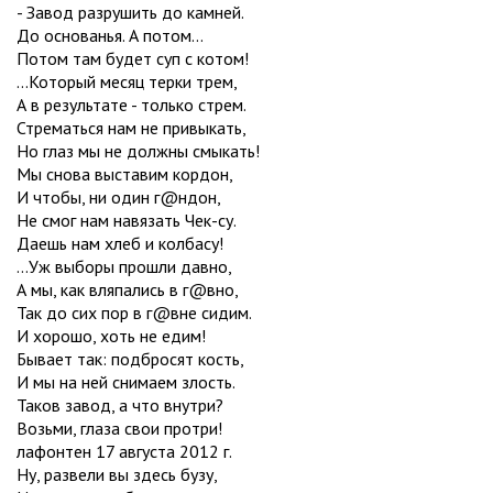
- Завод разрушить до камней.
До основанья. А потом...
Потом там будет суп с котом!
...Который месяц терки трем,
А в результате - только стрем.
Стрематься нам не привыкать,
Но глаз мы не должны смыкать!
Мы снова выставим кордон,
И чтобы, ни один г@ндон,
Не смог нам навязать Чек-су.
Даешь нам хлеб и колбасу!
...Уж выборы прошли давно,
А мы, как вляпались в г@вно,
Так до сих пор в г@вне сидим.
И хорошо, хоть не едим!
Бывает так: подбросят кость,
И мы на ней снимаем злость.
Таков завод, а что внутри?
Возьми, глаза свои протри!
лафонтен 17 августа 2012 г.
Ну, развели вы здесь бузу,