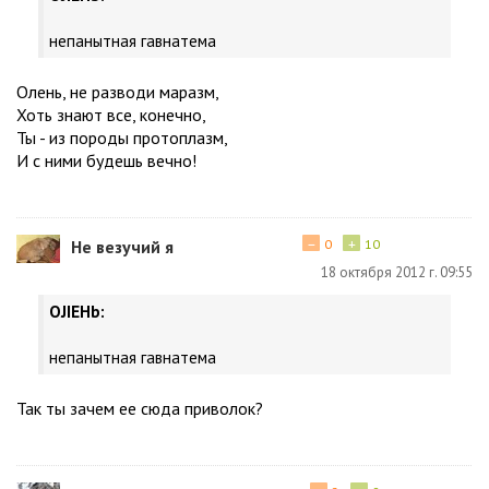
непанытная гавнатема
Олень, не разводи маразм,
Хоть знают все, конечно,
Ты - из породы протоплазм,
И с ними будешь вечно!
−
+
Не везучий я
0
10
18 октября 2012 г. 09:55
OJIEHb:
непанытная гавнатема
Так ты зачем ее сюда приволок?