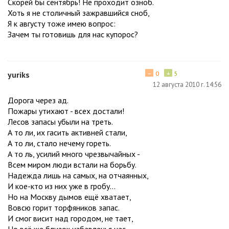
Скорей бы сентябрь! Не проходит озноб.
Хоть я не столичный зажравшийся сноб,
Я к августу тоже имею вопрос:
Зачем ты готовишь для нас купорос?
−
+
yuriks
0
5
12 августа 2010 г. 14:56
Дорога через ад.
Пожары утихают - всех достали!
Лесов запасы убыли на треть.
А то ли, их гасить активней стали,
А то ли, стало нечему гореть.
А то ль, усилий много чрезвычайных -
Всем миром люди встали на борьбу.
Надежда лишь на самых, на отчаянных,
И кое-кто из них уже в гробу...
Но на Москву дымов ещё хватает,
Вовсю горит торфяников запас.
И смог висит над городом, не тает,
Но всё же близок избавленья час.