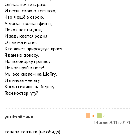
Сейчас почти в раю.
И песнь свою о том пою,
Что я ещё в строю.
А дома - полная фигня,
Покоя нет ни дня,
И задыхается родня,
От дыма и огня.
Кто жжёт природную красу -
Я вам не донесу.
Но поговорку припасу:
Не ковыряй в носу!
Мы все киваем на Шойгу,
И я кивал - не лгу.
Когда сидишь на берегу,
Гаси костёр, угу?!
−
+
yuriksлётчик
0
7
14 июня 2011 г. 04:21
топали топтыги [не обиду)