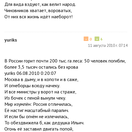
Для вида вздуют, как велит народ.
Чиновников хватает, вороватых,
От них вся жизнь идёт наеборот!
−
+
yuriks
0
6
11 августа 2010 г. 07:14
В России горит почти 200 тыс. га леса: 50 человек погибли,
более 3,5 тысяч остались без крова
yuriks 06.08.2010 0:20:07
Москва в дыму, и в копоти и в саже,
И огнеборцы всюду начеку.
И все министры у ворот на страже,
Из бочек с пеной вынули чеку.
Мир изумлён: Россия отличилась,
Её настиг масштабный паралич.
И если бы огнём не излечилась,
То обездвижела б, как дедушка Ильич.
Огонь её заставил двигать попой,