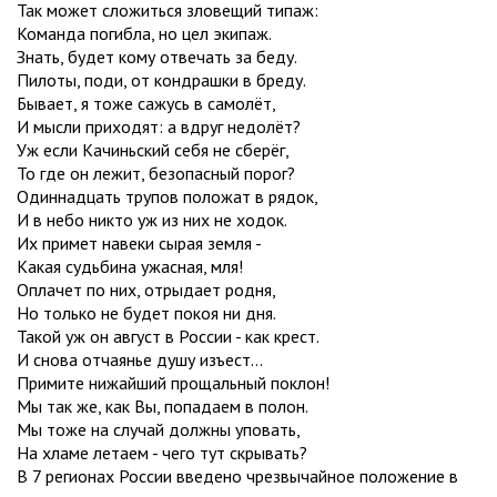
Так может сложиться зловещий типаж:
Команда погибла, но цел экипаж.
Знать, будет кому отвечать за беду.
Пилоты, поди, от кондрашки в бреду.
Бывает, я тоже сажусь в самолёт,
И мысли приходят: а вдруг недолёт?
Уж если Качиньский себя не сберёг,
То где он лежит, безопасный порог?
Одиннадцать трупов положат в рядок,
И в небо никто уж из них не ходок.
Их примет навеки сырая земля -
Какая судьбина ужасная, мля!
Оплачет по них, отрыдает родня,
Но только не будет покоя ни дня.
Такой уж он август в России - как крест.
И снова отчаянье душу изъест...
Примите нижайший прощальный поклон!
Мы так же, как Вы, попадаем в полон.
Мы тоже на случай должны уповать,
На хламе летаем - чего тут скрывать?
В 7 регионах России введено чрезвычайное положение в