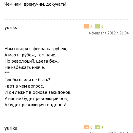
Чем нам, дремучим, докучать!
−
+
yuriks
2
9
4 февраля 2012 г. 21:04
Нам говорят: февраль - рубеж,
А март - рубеж, тем паче.
Но революций, цвета беж,
Не избежать иначе.
***
Так быть или не быть?
- вот в чем вопрос,
И он лежит в основе закидонов.
У нас не будет революций роз,
А будет революция гондонов!
−
+
yuriks
0
9