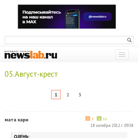
Показат
меню
05.Август-крест
1
2
3
−
+
мата хари
1
11
18 октября 2012 г. 09:58
OJIEHb: