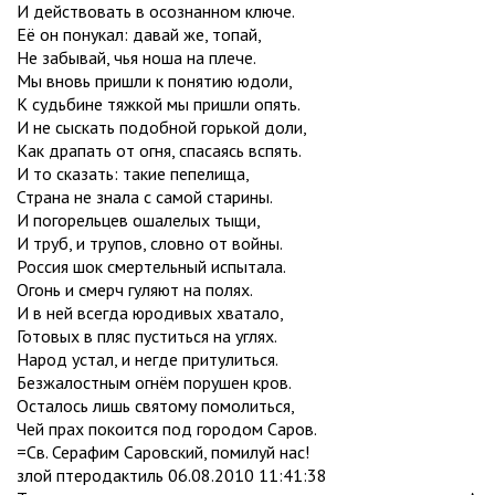
И действовать в осознанном ключе.
Её он понукал: давай же, топай,
Не забывай, чья ноша на плече.
Мы вновь пришли к понятию юдоли,
К судьбине тяжкой мы пришли опять.
И не сыскать подобной горькой доли,
Как драпать от огня, спасаясь вспять.
И то сказать: такие пепелища,
Страна не знала с самой старины.
И погорельцев ошалелых тыщи,
И труб, и трупов, словно от войны.
Россия шок смертельный испытала.
Огонь и смерч гуляют на полях.
И в ней всегда юродивых хватало,
Готовых в пляс пуститься на углях.
Народ устал, и негде притулиться.
Безжалостным огнём порушен кров.
Осталось лишь святому помолиться,
Чей прах покоится под городом Саров.
=Св. Серафим Саровский, помилуй нас!
злой птеродактиль 06.08.2010 11:41:38