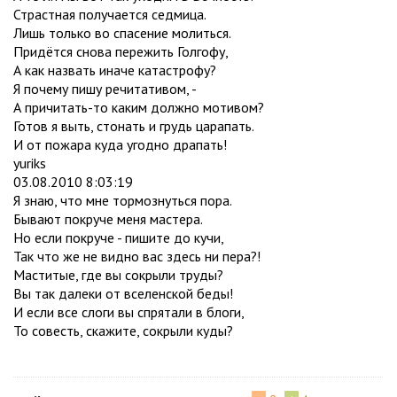
Страстная получается седмица.
Лишь только во спасение молиться.
Придётся снова пережить Голгофу,
А как назвать иначе катастрофу?
Я почему пишу речитативом, -
А причитать-то каким должно мотивом?
Готов я выть, стонать и грудь царапать.
И от пожара куда угодно драпать!
yuriks
03.08.2010 8:03:19
Я знаю, что мне тормознуться пора.
Бывают покруче меня мастера.
Но если покруче - пишите до кучи,
Так что же не видно вас здесь ни пера?!
Маститые, где вы сокрыли труды?
Вы так далеки от вселенской беды!
И если все слоги вы спрятали в блоги,
То совесть, скажите, сокрыли куды?