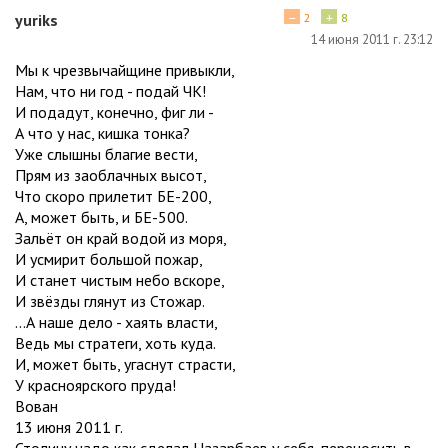
−
+
yuriks
2
8
14 июня 2011 г. 23:12
Мы к чрезвычайщине привыкли,
Нам, что ни год - подай ЧК!
И подадут, конечно, фиг ли -
А что у нас, кишка тонка?
Уже слышны благие вести,
Прям из заоблачных высот,
Что скоро прилетит БЕ-200,
А, может быть, и БЕ-500.
Зальёт он край водой из моря,
И усмирит большой пожар,
И станет чистым небо вскоре,
И звёзды глянут из Стожар.
...А наше дело - хаять власти,
Ведь мы стратеги, хоть куда.
И, может быть, угаснут страсти,
У красноярского пруда!
Вован
13 июня 2011 г.
Столицу надо как сделал Назарбаев у себя, переносить в