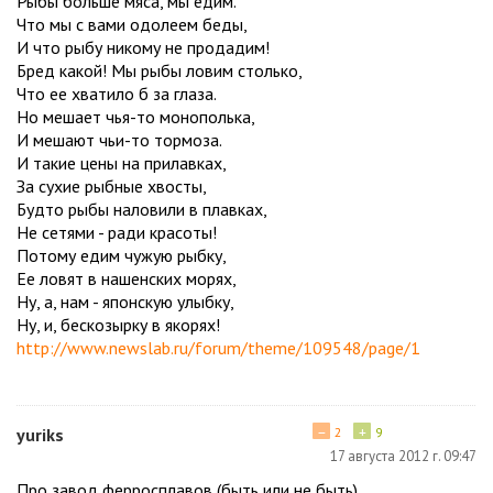
Рыбы больше мяса, мы едим.
Что мы с вами одолеем беды,
И что рыбу никому не продадим!
Бред какой! Мы рыбы ловим столько,
Что ее хватило б за глаза.
Но мешает чья-то монополька,
И мешают чьи-то тормоза.
И такие цены на прилавках,
За сухие рыбные хвосты,
Будто рыбы наловили в плавках,
Не сетями - ради красоты!
Потому едим чужую рыбку,
Ее ловят в нашенских морях,
Ну, а, нам - японскую улыбку,
Ну, и, бескозырку в якорях!
http://www.newslab.ru/forum/theme/109548/page/1
−
+
yuriks
2
9
17 августа 2012 г. 09:47
Про завод ферросплавов (быть или не быть).