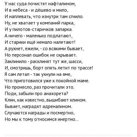
У нас суда почистят нафталином,
И в небеса - и дёшево и мило,
И наплевать, что изнутри там сгнило.
Ну, не хватает у компаний парка,
И у пилотов-старичков запарка.
А ничего - маленько подлатают,
И старики ещё немало налетают!
А рухнет, ежели, - со всякими бывает,
Но персонал ошибок не скрывает.
Заклинило - расклинят тут же, шасси,
И, смотришь, борт опять летит по трассе!
Я сам летал - так ухнули на яме,
Что приготовился уже к покойной маме.
Но пронесло, раз прочитали это.
Поди, забыли про анахорета?
Клин, как известно, вышибают клином.
Бывает, наградят адреналином.
Случаются награды и посмертно,
Но мы к тому относимся инертно...