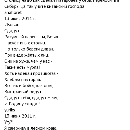
Сибирь...,а так учите китайский господа!
anahoret
13 июня 2011 г.
2Вован
Сдадут!
Разумный парень ты, Вован,
Насчёт иных столиц.
Но только береги диван,
При виде жёлтых лиц.
Они не хуже, чем у нас -
Такие есть мурла!
Хоть надевай противогаз -
Хлебают из горла.
Вот их и бойся, как огня,
Выстраивай редут -
Сдадут тебя, сдадут меня,
И Родину сдадут!
yuriks
13 июня 2011 г.
Угу?!
Я сам живу в лесном краю,