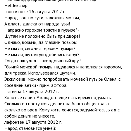
НеШекспир.
эзоп в позе 16 августа 2012 г.
Народ - он, по сути, заложник молвы,
А власть далека от народа, увы!
Напрасно горохом трясти в пузыре* -
Шутам не положено быть при дворе!
Однако, возьми, да глазами позырь:
Не мы ли, сегодня терзаем пузырь?
Не мы ли, шутам уподобились вдруг?
Тогда наш удел - заколдованный круг!
*бычий мочевой пузырь, надувался и наполнялся горохом,
для треска. Использовался шутами.
Эксклюзив: можно попробовать мочевой пузырь Оленя, с
соседней ветки - прим. афтора.
Пятница 17 августа 2012 г.
Золотые слова. У каждого еще есть время подумать.
Сколько он поступков делает на благо общества, а
сколько во вред. Кому жить хочется, задумайтесь, в ад с
собой деньги не унесете.
лафонтен 17 августа 2012 г.
Народ становится умней: