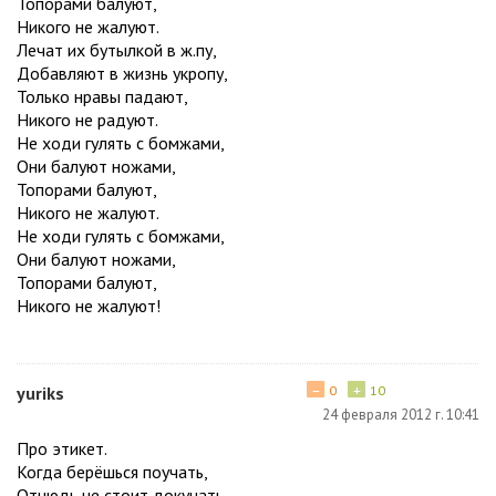
Топорами балуют,
Никого не жалуют.
Лечат их бутылкой в ж.пу,
Добавляют в жизнь укропу,
Только нравы падают,
Никого не радуют.
Не ходи гулять с бомжами,
Они балуют ножами,
Топорами балуют,
Никого не жалуют.
Не ходи гулять с бомжами,
Они балуют ножами,
Топорами балуют,
Никого не жалуют!
−
+
yuriks
0
10
24 февраля 2012 г. 10:41
Про этикет.
Когда берёшься поучать,
Отнюдь не стоит докучать,