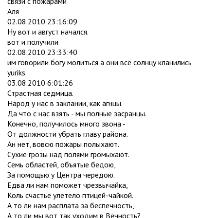
связи с пожарами
Аля
02.08.2010 23:16:09
Ну вот и август начался.
вот и получили
02.08.2010 23:33:40
им говорили богу молиться а они всё солнцу кланились
yuriks
03.08.2010 6:01:26
Страстная седмица.
Народ у нас в заклании, как агнцы.
Да что с нас взять - мы полные засранцы.
Конечно, получилось много звона -
От должности убрать главу района.
Ан нет, вовсю пожары полыхают.
Сухие грозы над полями громыхают.
Семь областей, объятые бедою,
За помощью у Центра чередою.
Едва ли нам поможет чрезвычайка,
Коль счастье улетело птицей-чайкой.
А то ли нам расплата за беспечность,
А то ли мы вот так уходим в Вечность?