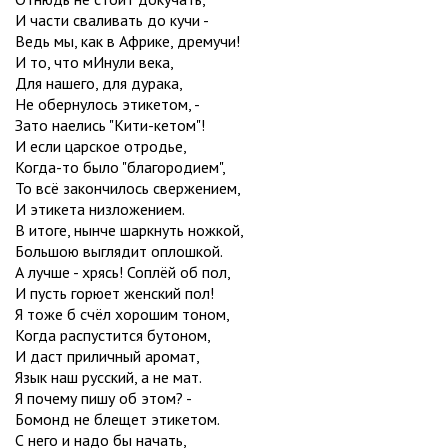
И части сваливать до кучи -
Ведь мы, как в Африке, дремучи!
И то, что мИнули века,
Для нашего, для дурака,
Не обернулось этикетом, -
Зато наелись "Кити-кетом"!
И если царское отродье,
Когда-то было "благородием",
То всё закончилось свержением,
И этикета низложением.
В итоге, нынче шаркнуть ножкой,
Большою выглядит оплошкой.
А лучше - хрясь! Соплёй об пол,
И пусть горюет женский пол!
Я тоже б счёл хорошим тоном,
Когда распустится бутоном,
И даст приличный аромат,
Язык наш русский, а не мат.
Я почему пишу об этом? -
Бомонд не блещет этикетом.
С него и надо бы начать,