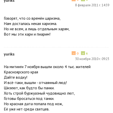
yuriks
8 февраля 2011 г. 14:59
Говорят, что со времён царизма,
Нам досталась некая харизма.
Но не всем, а лишь отдельным харям,
Вот мы эти хари и пиарим!
−
+
yuriks
0
6
30 ноября 2010 г. 09:23
На митинги 7 ноября вышли около 4 тыс. жителей
Красноярского края
Дайте водку!
И всё-таки, вышли - отчаянный люд!
Шизеют, как будто бы панки.
Хоть строй буржуазный чудовищно лют,
Готовы бросаться под танки.
Но красная дата попала под нож,
Её уже нет среди святцев.