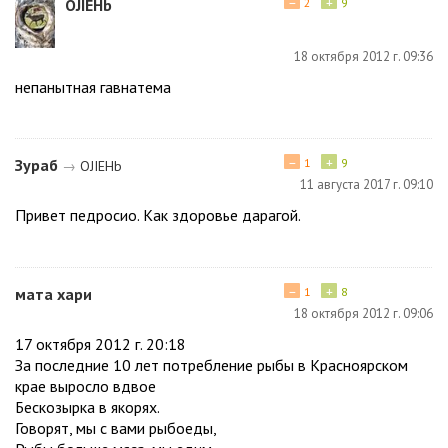
−
+
ОJIЕНb
2
9
18 октября 2012 г. 09:36
непанытная гавнатема
−
+
Зураб
1
9
→
ОJIЕНb
11 августа 2017 г. 09:10
Привет педросио. Как здоровье дарагой.
−
+
мата хари
1
8
18 октября 2012 г. 09:06
17 октября 2012 г. 20:18
За последние 10 лет потребление рыбы в Красноярском
крае выросло вдвое
Бескозырка в якорях.
Говорят, мы с вами рыбоеды,