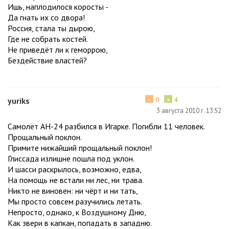
Ишь, наплодилося коросты -
Да гнать их со двора!
Россия, стала ты дырою,
Где не собрать костей.
Не приведёт ли к геморрою,
Бездействие властей?
−
+
yuriks
0
4
3 августа 2010 г. 13:52
Самолёт АН-24 разбился в Игарке. Погибли 11 человек.
Прощальный поклон.
Примите нижайший прощальный поклон!
Глиссада излишне пошла под уклон.
И шасси раскрылось, возможно, едва,
На помощь не встали ни лес, ни трава.
Никто не виновен: ни чёрт и ни тать,
Мы просто совсем разучились летать.
Непросто, однако, к Воздушному Дню,
Как звери в капкан, попадать в западню.