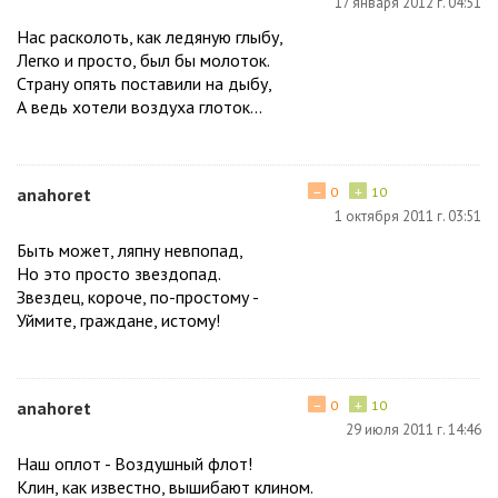
17 января 2012 г. 04:51
Нас расколоть, как ледяную глыбу,
Легко и просто, был бы молоток.
Страну опять поставили на дыбу,
А ведь хотели воздуха глоток...
−
+
anahoret
0
10
1 октября 2011 г. 03:51
Быть может, ляпну невпопад,
Но это просто звездопад.
Звездец, короче, по-простому -
Уймите, граждане, истому!
−
+
anahoret
0
10
29 июля 2011 г. 14:46
Наш оплот - Воздушный флот!
Клин, как известно, вышибают клином.