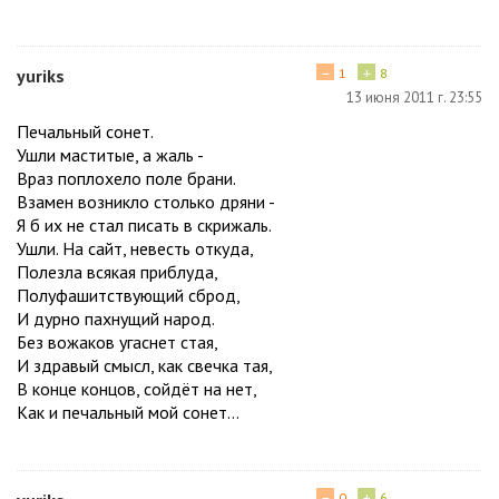
−
+
yuriks
1
8
13 июня 2011 г. 23:55
Печальный сонет.
Ушли маститые, а жаль -
Враз поплохело поле брани.
Взамен возникло столько дряни -
Я б их не стал писать в скрижаль.
Ушли. На сайт, невесть откуда,
Полезла всякая приблуда,
Полуфашитствующий сброд,
И дурно пахнущий народ.
Без вожаков угаснет стая,
И здравый смысл, как свечка тая,
В конце концов, сойдёт на нет,
Как и печальный мой сонет...
−
+
0
6