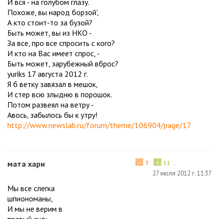
И вся - на голубом глазу.
Похоже, вы народ борзой',
А кто стоит-то за бузой?
Быть может, вы из НКО -
За все, про все спросить с кого?
И кто на Вас имеет спрос, -
Быть может, зарубежный вброс?
yuriks 17 августа 2012 г.
Я б ветку завязал в мешок,
И стер всю злыдню в порошок.
Потом развеял на ветру -
Авось, забылось бы к утру!
http://www.newslab.ru/forum/theme/106904/page/17
−
+
мата хари
3
11
27 июля 2012 г. 11:37
Мы все слегка
шпиономаны,
И мы не верим в
правый суд: