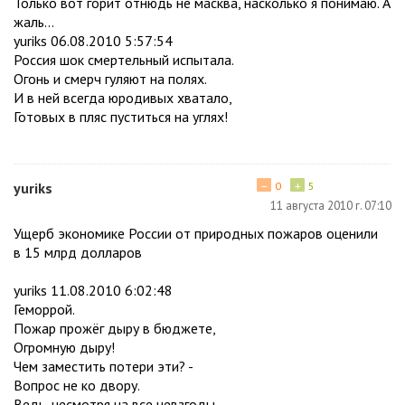
Только вот горит отнюдь не масква, насколько я понимаю. А
жаль...
yuriks 06.08.2010 5:57:54
Россия шок смертельный испытала.
Огонь и смерч гуляют на полях.
И в ней всегда юродивых хватало,
Готовых в пляс пуститься на углях!
−
+
yuriks
0
5
11 августа 2010 г. 07:10
Ущерб экономике России от природных пожаров оценили
в 15 млрд долларов
yuriks 11.08.2010 6:02:48
Геморрой.
Пожар прожёг дыру в бюджете,
Огромную дыру!
Чем заместить потери эти? -
Вопрос не ко двору.
Ведь, несмотря на все невзгоды,