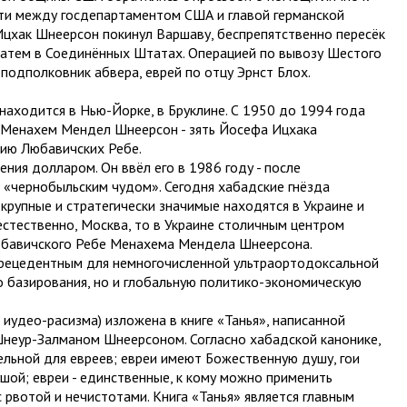
сти между госдепартаментом США и главой германской
цхак Шнеерсон покинул Варшаву, беспрепятственно пересёк
 затем в Соединённых Штатах. Операцией по вывозу Шестого
одполковник абвера, еврей по отцу Эрнст Блох.
аходится в Нью-Йорке, в Бруклине. С 1950 до 1994 года
е Менахем Мендел Шнеерсон - зять Йосефа Ицхака
ию Любавичских Ребе.
ния долларом. Он ввёл его в 1986 году - после
«чернобыльским чудом». Сегодня хабадские гнёзда
крупные и стратегически значимые находятся в Украине и
 естественно, Москва, то в Украине столичным центром
юбавичского Ребе Менахема Мендела Шнеерсона.
рецедентным для немногочисленной ультраортодоксальной
о базирования, но и глобальную политико-экономическую
иудео-расизма) изложена в книге «Танья», написанной
еур-Залманом Шнеерсоном. Согласно хабадской канонике,
ельной для евреев; евреи имеют Божественную душу, гои
шой; евреи - единственные, к кому можно применить
 рвотой и нечистотами. Книга «Танья» является главным