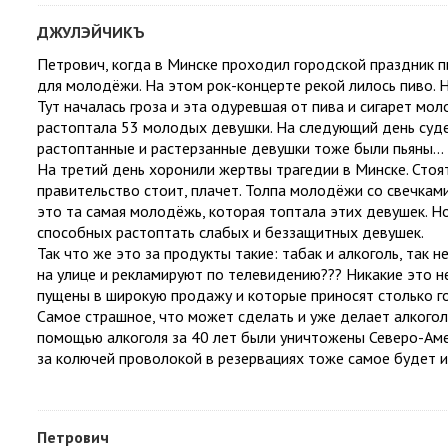
ДЖУЛЭЙЧИКЪ
Петрович, когда в Минске проходил городской праздник п
для молодёжи. На этом рок-концерте рекой лилось пиво. 
Тут началась гроза и эта одуревшая от пива и сигарет м
растоптала 53 молодых девушки. На следующий день суде
растоптанные и растерзанные девушки тоже были пьяны...
На третий день хоронили жертвы трагедии в Минске. Стоят
правительство стоит, плачет. Толпа молодёжи со свечками, 
это та самая молодёжь, которая топтала этих девушек. Но
способных растоптать слабых и беззащитных девушек.
Так что же это за продукты такие: табак и алкоголь, так
на улице и рекламируют по телевидению??? Никакие это н
пущены в широкую продажу и которые приносят столько го
Самое страшное, что может сделать и уже делает алкоголь
помощью алкоголя за 40 лет были уничтожены Северо-Аме
за колючей проволокой в резервациях тоже самое будет и 
Петрович