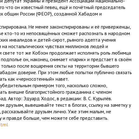
й депутат Украины и президент Ассоциации национально-
го что он известный певец, ещё и почётный председатель
их общин России (ФЕОР), созданной Хабадом и
нспирирована. Не менее законспирированы и её приверженцы,
ве кто-то из непосвящённых сможет распознать в народном
ких инвалидов и детей-сирот, рьяного адепта учения
 на ностальгических чувствах миллионов людей и
м свете тот же Кобзон продолжает исполнять роль любимца
 подполье он, наконец, снимает «парик» и предстает в своём
 только после воцарения секты на территории бывшего
Хабадом доверие. При этом любые попытки публично связать
ать как «черносотенный» навет.
убедительным примером того, насколько сложно,
ть внешне благопристойного гражданина с членом
ад. Автор: Эдуард Ходос, в редакции: В. С. Курылёв.
друзьям, вывешивайте текст в блогах, ссылку на заметку у
, рассказывайте друзьям лично. Уже этим малым, не
 и правде больше, чем можете себе представить.
html