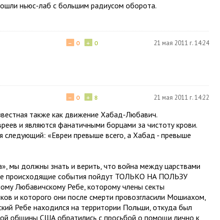
 обошли ньюс-лаб с большим радиусом оборота.
−
+
21 мая 2011 г. 14:24
0
0
−
+
21 мая 2011 г. 14:22
0
8
известная также как движение Хабад-Любавич.
реев и являются фанатичными борцами за чистоту крови.
я следующий: «Евреи превыше всего, а Хабад - превыше
га», мы должны знать и верить, что война между царствами
в, все происходящие события пойдут ТОЛЬКО НА ПОЛЬЗУ
ому Любавичскому Ребе, которому члены секты
ков и которого они после смерти провозгласили Мошиахом,
ский Ребе находился на территории Польши, откуда был
ской общины США обратились с просьбой о помощи лично к