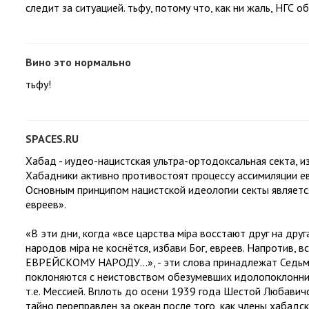
следит за ситуацией. тьфу, потому что, как ни жаль, НГС
Вино это нормально
тьфу!
SPACES.RU
Хабад - иудео-нацистская ультра-ортодоксальная секта, 
Хабадники активно противостоят процессу ассимиляции ев
Основным принципом нацистской идеологии секты являетс
евреев».
«В эти дни, когда «все царства міра восстают друг на дру
народов міра не коснётся, избави Бог, евреев. Напроти
ЕВРЕЙСКОМУ НАРОДУ...», - эти слова принадлежат Седьм
поклоняются с неистовством обезумевших идолопоклонни
т.е. Мессией. Вплоть до осени 1939 года Шестой Любавич
тайно переправлен за океан после того, как члены хабад