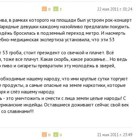
−
+
22 мая 2011 г. 01:24
0
3
ива, в рамках которого на площади был устроен рок-концерт
Нарядные девушки каждому назойливо предлагали покурить.
олодёжь бросилась в подземный переход метро. И насмерть
бно-медицинская экспертиза установила, что эти 53
 53 гроба, стоит президент со свечкой и плачет. Всё
тоже все плачут. Какая скорбь, какое раскаянье... Но ведь
 пиво и сигареты превратили эту молодёжь в зверей,
 необходимые нашему народу, что ими круглые сутки торгуют
е продукты, а самые опасные на земле наркотики, которые
ря и слёз нашему народу.
 - это уничтожить и смести с лица земли целые народы! С
риканские индейцы. Оставшиеся доживают сейчас свой век
со славянами!!!
−
+
21 мая 2011 г. 23:49
0
0