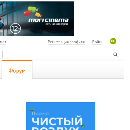
18+
алют
Регистрация профиля
Войти
Форум