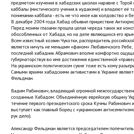
предметом изучения в хабадских школах наравне с Торой
каббалы (мистического учения в иудаизме) и владеют её 
понимании каббала - есть не что иное как колдовство и бе
В декабре 2004 года Хабад объявил пришествие Антихрис
Перед моими глазами прошла целая череда таких же конспи
обособленных от Хабада, но на деле являющихся его яры
Всем известный хозяин Чукотки, распорядитель российско
является ничуть не меньшим «фаном» Любавичского Ребе, 
последний хабадник Абрамович вполне комфортно ощущае
губернаторствуя во имя достижения единственной «праве
На украинском политическом сукне тоже есть кому разыгр
Самыми яркими хабадскими активистами в Украине являют
Фельдман.
Вадим Рабинович, владеющий огромной межгосударственной
созданные Хабадом: Объединённую еврейскую общину Украи
течение первого президентского срока Кучмы Рабинович иг
выступает как главный борец с «украинским антисемитизмом»
рук дело).
Александр Фельдман является председателем попечитель