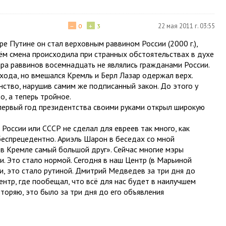
−
+
22 мая 2011 г. 03:55
0
3
ре Путине он стал верховным раввином России (2000 г.),
ём смена происходила при странных обстоятельствах в духе
ра раввинов восемнадцать не являлись гражданами России.
хода, но вмешался Кремль и Берл Лазар одержал верх.
нство, нарушив самим же подписанный закон. До этого у
, а теперь тройное.
 первый год президентства своими руками открыл широкую
России или СССР не сделал для евреев так много, как
еспрецедентно. Ариэль Шарон в беседах со мной
 в Кремле самый большой друг». Сейчас многие мэры
и. Это стало нормой. Сегодня в наш Центр (в Марьиной
, это стало рутиной. Дмитрий Медведев за три дня до
нтр, где пообещал, что всё для нас будет в наилучшем
оряю, это было за три дня до его объявления