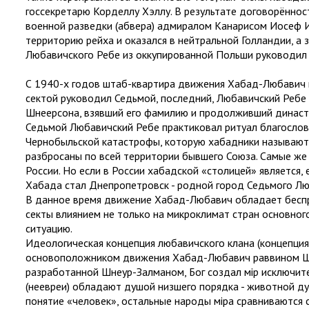
госсекретарю Корделлу Хэллу. В результате договорённо
военной разведки (абвера) адмиралом Канарисом Иосеф И
территорию рейха и оказался в нейтральной Голландии, а
Любавичского Ребе из оккупированной Польши руководил п
С 1940-х годов штаб-квартира движения Хабад-Любавич н
сектой руководил Седьмой, последний, Любавичский Реб
Шнеерсона, взявший его фамилию и продолживший династ
Седьмой Любавичский Ребе практиковал ритуал благослове
Чернобыльской катастрофы, которую хабадники называют 
разбросаны по всей территории бывшего Союза. Самые же 
России. Но если в России хабадской «столицей» является,
Хабада стал Днепропетровск - родной город Седьмого Л
В данное время движение Хабад-Любавич обладает бесп
секты влиянием не только на микроклимат стран основног
ситуацию.
Идеологическая концепция любавичского клана (концепция 
основоположником движения Хабад-Любавич раввином Шн
разработанной Шнеур-Залманом, Бог создал мір исключит
(неевреи) обладают душой низшего порядка - животной ду
понятие «человек», остальные народы міра сравниваются с