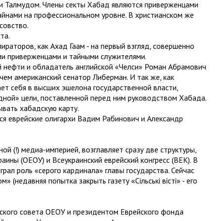
 и Талмудом. Члены секты Хабад являются приверженцами
тайнами на профессиональном уровне. В христианском же
совство.
та.
раторов, как Ахад Гаам - на первый взгляд, совершенно
ми приверженцами и тайными служителями.
й нефти и обладатель английской «Челси» Роман Абрамович
чем американский сенатор Либерман. И так же, как
т себя в высших эшелона государственной власти,
дной» цели, поставленной перед ним руководством Хабада.
ывать хабадскую карту.
ся еврейские олигархи Вадим Рабинович и Александр
 (!) медиа-империей, возглавляет сразу две структуры,
ны (ОЕОУ) и Всеукраинский еврейский конгресс (ВЕК). В
рал роль «серого кардинала» главы государства. Сейчас
 (недавняя попытка закрыть газету «Сільські вісті» - его
ского совета ОЕОУ и президентом Еврейского фонда