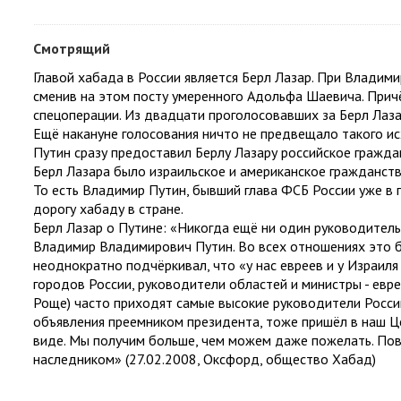
Смотрящий
Главой хабада в России является Берл Лазар. При Владими
сменив на этом посту умеренного Адольфа Шаевича. Прич
спецоперации. Из двадцати проголосовавших за Берл Лаза
Ещё накануне голосования ничто не предвещало такого ис
Путин сразу предоставил Берлу Лазару российское гражда
Берл Лазара было израильское и американское гражданство
То есть Владимир Путин, бывший глава ФСБ России уже в
дорогу хабаду в стране.
Берл Лазар о Путине: «Никогда ещё ни один руководитель 
Владимир Владимирович Путин. Во всех отношениях это б
неоднократно подчёркивал, что «у нас евреев и у Израиля
городов России, руководители областей и министры - евре
Роще) часто приходят самые высокие руководители России
объявления преемником президента, тоже пришёл в наш Це
виде. Мы получим больше, чем можем даже пожелать. Повт
наследником» (27.02.2008, Оксфорд, общество Хабад)