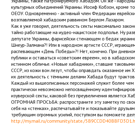
Украины, также патронируемого Хабадом. Он же - народны
культурных объединений Украины. Иосиф Кобзон, кроме то
ОЕОУ. Одновременно - активный член Федерации еврейск
возглавляемой хабадским раввином Берлом Лазаром.
Как я уже говорил, деятельность секты максимально зако
тайно работающие на иудео-нацистское подполье. Ну раз
депутате Украины, фарисейски стенающем о бедах украинс
Шнеур-Залмана?! Или в народном артисте СССР, играющем
распевающем «День Победы»?! Нет, конечно. При дневно
публики и оставаться «советским евреем», но в хабадском
истинном обличье. «Новые хабадники», ставшие таковыми
СССР, из кожи вон лезут, чтобы оправдать оказанное им 
их деятельность с тёмными делами Хабада будут трактов
Каждый из вышеописанных персонажей служит более чем 
практически невозможно непосвящённому идентифицирова
изуверской секты, каковой без преувеличения является Хаб
ОГРОМНАЯ ПРОСЬБА: распространите эту заметку по своим 
себя на «стенках», распечатывайте и показывайте друзьям
требующим огромных усилий, поступком вы поможете делу
http://my.mail.ru/community/state./5B9CCDD40BBFD3D1.