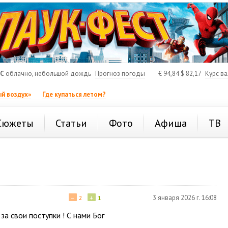
°C
облачно, небольшой дождь
Прогноз погоды
€
94,84
$
82,17
Курс в
й воздух»
Где купаться летом?
Сюжеты
Статьи
Фото
Афиша
ТВ
−
+
3 января 2026 г. 16:08
2
1
за свои поступки ! С нами Бог