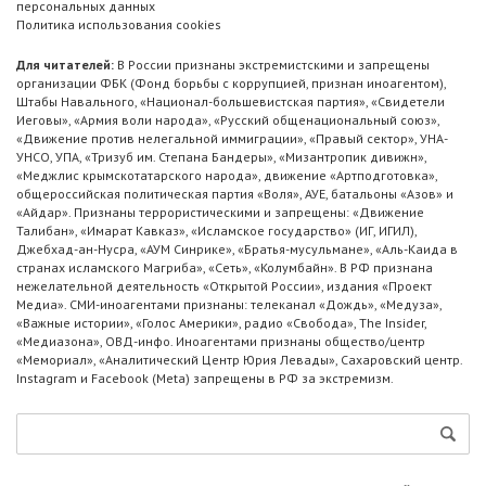
персональных данных
Политика использования cookies
Для читателей:
В России признаны экстремистскими и запрещены
организации ФБК (Фонд борьбы с коррупцией, признан иноагентом),
Штабы Навального, «Национал-большевистская партия», «Свидетели
Иеговы», «Армия воли народа», «Русский общенациональный союз»,
«Движение против нелегальной иммиграции», «Правый сектор», УНА-
УНСО, УПА, «Тризуб им. Степана Бандеры», «Мизантропик дивижн»,
«Меджлис крымскотатарского народа», движение «Артподготовка»,
общероссийская политическая партия «Воля», АУЕ, батальоны «Азов» и
«Айдар». Признаны террористическими и запрещены: «Движение
Талибан», «Имарат Кавказ», «Исламское государство» (ИГ, ИГИЛ),
Джебхад-ан-Нусра, «АУМ Синрике», «Братья-мусульмане», «Аль-Каида в
странах исламского Магриба», «Сеть», «Колумбайн». В РФ признана
нежелательной деятельность «Открытой России», издания «Проект
Медиа». СМИ-иноагентами признаны: телеканал «Дождь», «Медуза»,
«Важные истории», «Голос Америки», радио «Свобода», The Insider,
«Медиазона», ОВД-инфо. Иноагентами признаны общество/центр
«Мемориал», «Аналитический Центр Юрия Левады», Сахаровский центр.
Instagram и Facebook (Metа) запрещены в РФ за экстремизм.