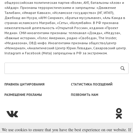
общероссийская политическая партия «Воля», АУЕ, батальоны «Азов» и
«Айдар». Признаны террористическими и запрещены: «Движение
Талибан», «Имарат Кавказ», «Исламское государство» (ИГ, ИГИЛ),
Джебхад-ан-Нусра, «АУМ Синрике», «Братья-мусульмане», «Аль-Каида в
странах исламского Магриба», «Сеть», «Колумбайн». В РФ признана
нежелательной деятельность «Открытой России», издания «Проект
Медиа». СМИ-иноагентами признаны: телеканал «Дождь», «Медуза»,
«Важные истории», «Голос Америки», радио «Свобода», The Insider,
«Медиазона», ОВД-инфо. Иноагентами признаны общество/центр
«Мемориал», «Аналитический Центр Юрия Левады», Сахаровский центр.
Instagram и Facebook (Metа) запрещены в РФ за экстремизм.
ПРАВИЛА ЦИТИРОВАНИЯ
СТАТИСТИКА ПОСЕЩЕНИЙ
РАЗМЕЩЕНИЕ РЕКЛАМЫ
ПОЗВОНИТЬ НАМ
We use cookies to ensure that you have the best experience on our website. If
© ООО «Лаборатория Новоcтей», 2003—2026.