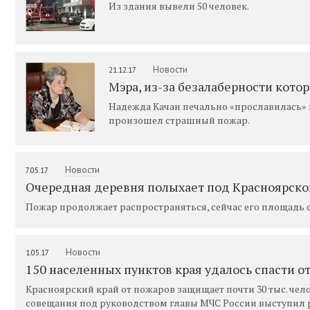
Из здания вывели 50 человек.
Новости
21.12.17
Мэра, из-за безалаберности кото
Надежда Качан печально «прославилась» в 
произошел страшный пожар.
Новости
7.05.17
Очередная деревня полыхает под Красноярск
Пожар продолжает распространяться, сейчас его площадь сос
Новости
1.05.17
150 населенных пунктов края удалось спасти о
Красноярский край от пожаров защищает почти 30 тыс. чело
совещания под руководством главы МЧС России выступил 