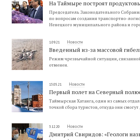
На Таймыре построят продуктов
Председатель Законодательного Собрани
по вопросам создания транспортно-логис
Ненецкого муниципального района и гор
Новости
1.09.21
Введенный из-за массовой гибел
Режим чрезвычайной ситуации, связанной
отменен.
Новости
13.05.21
Первый полет на Северный полюс 
Таймырская Хатанга, один из самых отдал
точкой сбора туристов, откуда они смогут
Новости
3.12.20
Дмитрий Свиридов: «Геологи на