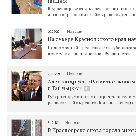
(видео)
В Красноярске открылась фотовыставка «
летию образования Таймырского Долгано
Новости
10.09.20
На севере Красноярского края на
Полномочный представитель губернатора 
приступил к исполнению обязанностей.
Новости
29.08.19
Александр Усс: «Развитие эконом
с Таймыром»
51
Губернатор, министры и представители 
развитие Таймырского Долгано-Ненецког
Новости
5.10.18
В Красноярске снова горела мно