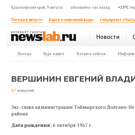
Красноярский край, 9 августа
обновлено: час назад
+15°C
пер
Погода в августе
Карта отключений воды
Спецпроект «Чисты
Новости
Погода
Курс валют
Каталог сайтов
Информа
ВЕРШИНИН ЕВГЕНИЙ ВЛАД
47
новостей
Экс-глава администрации Таймырского Долгано-Н
района
Дата рождения:
6 октября 1967 г.