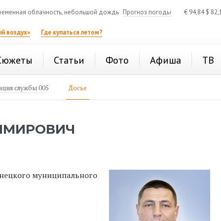
еменная облачность, небольшой дождь
Прогноз погоды
€
94,84
$
82,
й воздух»
Где купаться летом?
Сюжеты
Статьи
Фото
Афиша
ТВ
ция службы 005
Досье
ИМИРОВИЧ
енецкого муниципального