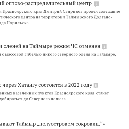
ый оптово-распределительный центр
2
я Красноярского края Дмитрий Свиридов провел совещание
тического центра на территории Таймырского Долгано-
ода Норильска.
и оленей на Таймыре режим ЧС отменен
1
 с массовой гибелью дикого северного оленя на Таймыре,
через Хатангу состоится в 2022 году
8
енных населенных пунктов Красноярского края, станет
 добираться до Северного полюса.
зывают Таймыр „полуостровом сокровищ“»