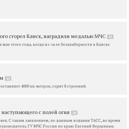
рого сгорел Канск, наградили медалью МЧС
37
мае этого года, когда из-за ее безалаберности в Канске
ом
43
тавляет 4000 кв. метров, горят 8 строений.
т наступающего с полей огня
29
век. С таким заявлением, по данным издания ТАСС, во время
руководитель ГУ МЧС России по краю Евгений Вершинин.