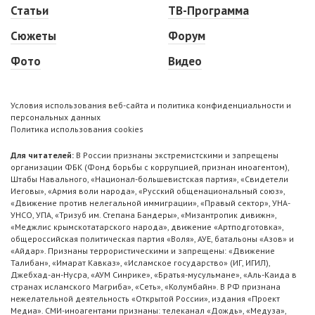
Статьи
ТВ-Программа
Сюжеты
Форум
Фото
Видео
Условия использования веб-сайта и политика конфиденциальности и
персональных данных
Политика использования cookies
Для читателей:
В России признаны экстремистскими и запрещены
организации ФБК (Фонд борьбы с коррупцией, признан иноагентом),
Штабы Навального, «Национал-большевистская партия», «Свидетели
Иеговы», «Армия воли народа», «Русский общенациональный союз»,
«Движение против нелегальной иммиграции», «Правый сектор», УНА-
УНСО, УПА, «Тризуб им. Степана Бандеры», «Мизантропик дивижн»,
«Меджлис крымскотатарского народа», движение «Артподготовка»,
общероссийская политическая партия «Воля», АУЕ, батальоны «Азов» и
«Айдар». Признаны террористическими и запрещены: «Движение
Талибан», «Имарат Кавказ», «Исламское государство» (ИГ, ИГИЛ),
Джебхад-ан-Нусра, «АУМ Синрике», «Братья-мусульмане», «Аль-Каида в
странах исламского Магриба», «Сеть», «Колумбайн». В РФ признана
нежелательной деятельность «Открытой России», издания «Проект
Медиа». СМИ-иноагентами признаны: телеканал «Дождь», «Медуза»,